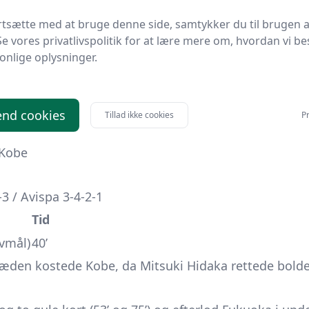
kunder lukkede indskiftede Shoma Morooka kampen på
rtsætte med at bruge denne side, samtykker du til brugen a
Se vores privatlivspolitik for at lære mere om, hvordan vi be
onlige oplysninger.
oldbesiddelse, men formåede blot én afslutning ind
re skud og ramte selv målrammen syv gange.
elt: Koizumi (hands), Koike, Oka og Yamashita – alle f
nd cookies
Tillad ikke cookies
Pr
 Fukuoka
Kobe
3 / Avispa 3-4-2-1
Tid
lvmål)
40’
æden kostede Kobe, da Mitsuki Hidaka rettede bolden