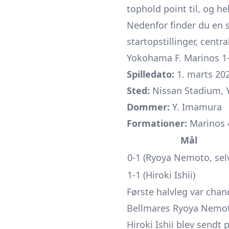
tophold point til, og he
Nedenfor finder du en
startopstillinger, centr
Yokohama F. Marinos 1
Spilledato:
1. marts 2025
Sted:
Nissan Stadium,
Dommer:
Y. Imamura
Formationer:
Marinos 4
Mål
0-1 (Ryoya Nemoto, sel
1-1 (Hiroki Ishii)
Første halvleg var chan
Bellmares Ryoya Nemot
Hiroki Ishii blev sendt