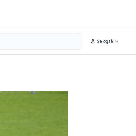
lenter
Se også