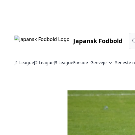
Japan
Sø
Japansk Fodbold
J1 League
J2 League
J3 League
Forside
Genveje
Seneste n