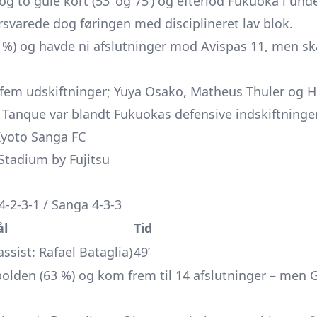
to gule kort (53’ og 75’) og efterlod Fukuoka i unde
svarede dog føringen med disciplineret lav blok.
%) og havde ni afslutninger mod Avispas 11, men ska
 fem udskiftninger; Yuya Osako, Matheus Thuler og H
Tanque var blandt Fukuokas defensive indskiftninger
Kyoto Sanga FC
tadium by Fujitsu
4-2-3-1 / Sanga 4-3-3
l
Tid
sist: Rafael Bataglia)
49’
lden (63 %) og kom frem til 14 afslutninger – men 