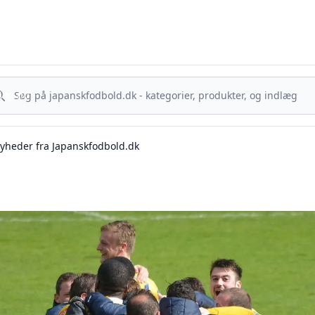
sk Fodbold - Din guide til J.League, Samurai Blue og japanske ta
g nu
Søg nu
yheder fra Japanskfodbold.dk