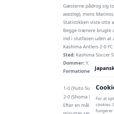
Gæsterne pådrog sig to 
wasting
), mens Marinos 
Statistikken viste ott
Begge trænere brugte a
ind i slutfasen uden at
Kashima Antlers 2-0 FC
Sted:
Kashima Soccer 
Dommer:
Y. Araki
Japans
Formationer:
Antlers 4
Mål
Cooki
1-0 (Yuito Suzuki, str.)
2-0 (Shoma Morooka, ass
For at op
cookies. 
Efter en målløs og fysis
fungerer 
minutter senere konverte