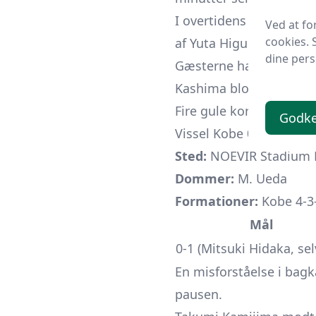
I overtidens sidste se
Ved at fo
cookies. 
af Yuta Higuchi.
dine pers
Gæsterne havde 59 % b
Kashima blockerede fi
Fire gule kort blev udd
Godke
Vissel Kobe 0-1 Avispa
Sted:
NOEVIR Stadium 
Dommer:
M. Ueda
Formationer:
Kobe 4-3-
Mål
0-1 (Mitsu­ki Hidaka, se
En misforståelse i bagk
pausen.