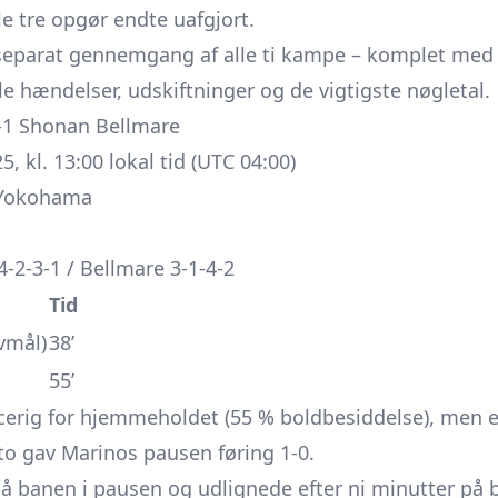
le tre opgør endte uafgjort.
 separat gennemgang af alle ti kampe – komplet med
ale hændelser, udskiftninger og de vigtigste nøgletal.
-1 Shonan Bellmare
, kl. 13:00 lokal tid (UTC 04:00)
 Yokohama
-2-3-1 / Bellmare 3-1-4-2
Tid
vmål)
38’
55’
cerig for hjemmeholdet (55 % boldbesiddelse), men e
o gav Marinos pausen føring 1-0.
 på banen i pausen og udlignede efter ni minutter på 