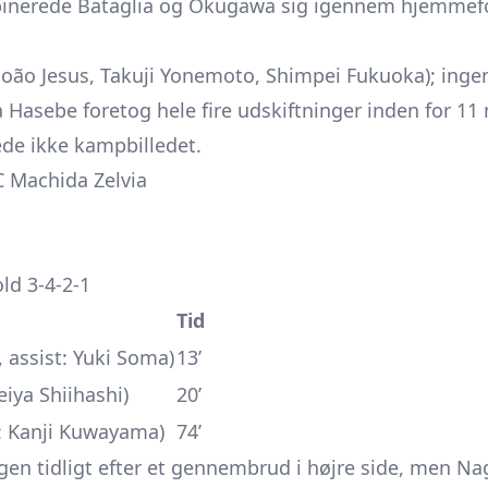
binerede Bataglia og Okugawa sig igennem hjemmefo
(João Jesus, Takuji Yonemoto, Shimpei Fukuoka); ingen 
 Hasebe foretog hele fire udskiftninger inden for 11
de ikke kampbilledet.
 Machida Zelvia
ld 3-4-2-1
Tid
 assist: Yuki Soma)
13’
eiya Shiihashi)
20’
t: Kanji Kuwayama)
74’
en tidligt efter et gennembrud i højre side, men N