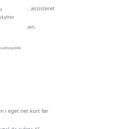
 en kontra, assisteret
f
skytter
en for rammen.
or
foul
.
ivatlivspolitik
 i eget net kort før