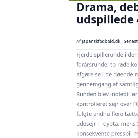
Drama, deb
udspillede 
Af
Japanskfodbold.dk
i
Senest
Fjerde spillerunde i de
forårsrunde: to røde kor
afgørelse i de døende m
gennemgang af samtlige
Runden blev indledt l
kontrolleret sejr over 
fulgte endnu flere tætt
udesejr i Toyota, mens
konsekvente presspil mo