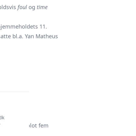
oldsvis
foul
og
time
 hjemmeholdets 11.
atte bl.a. Yan Matheus
dk
r
 minut, men blot fem