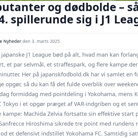
utanter og dødbolde – s
4. spillerunde sig i J1 Le
e Nyheder
den
3. marts 2025
n japanske
J1 League
bød på alt, hvad man kan forlange
t, et par selvmål, et straffespark, og flere kampe der
inutter. Her på japanskfodbold.dk har vi samlet en 
 opgør, så du kan få det fulde overblik over weeken
ørdag formiddag med pointdeling i Yokohama, mens
K
FC Tokyo i et opgør præget af VAR-indgriben og et se
e kampe: Machida Zelvia fortsatte sin effektive star
 Sanfrecce Hiroshima sikrede tre point med rundens
d et defensivt indstillet Yokohama FC. Samtidig satt