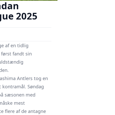
ådan
ague 2025
 af en tidlig
 først fandt sin
fuldstændig
den.
ashima Antlers
tog en
nt kontra­mål. Søndag
t på sæsonen med
 måske mest
e flere af de antagne