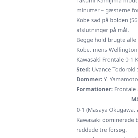
Takumi Kamijima modtog 
minutter – gæsterne for
Kobe sad på bolden (56 
afslutninger på mål.
Begge hold brugte alle
Kobe, mens Wellington 
Kawasaki Frontale 0-1 
Sted:
Uvance Todoroki S
Dommer:
Y. Yamamoto
Formationer:
Frontale 
Må
0-1 (Masaya Okugawa, as
Kawasaki dominerede bo
reddede tre forsøg.