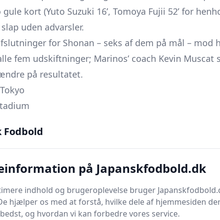
gule kort (Yuto Suzuki 16’, Tomoya Fujii 52’ for henh
slap uden advarsler.
e afslutninger for Shonan – seks af dem på mål – mod
lle fem udskiftninger; Marinos’ coach Kevin Muscat s
 ændre på resultatet.
 Tokyo
Stadium
k Fodbold
-4-2 /
FC Tokyo
3-4-2-1
Tid
einformation på Japanskfodbold.dk
74’
ist: Y. Higuchi)
90’+9
timere indhold og brugeroplevelse bruger Japanskfodbold.
De hjælper os med at forstå, hvilke dele af hjemmesiden de
k første halvleg afviste VAR et Antlers-mål i det 69.
bedst, og hvordan vi kan forbedre vores service.
rede Yuito Suzuki et straffespark til 1-0.