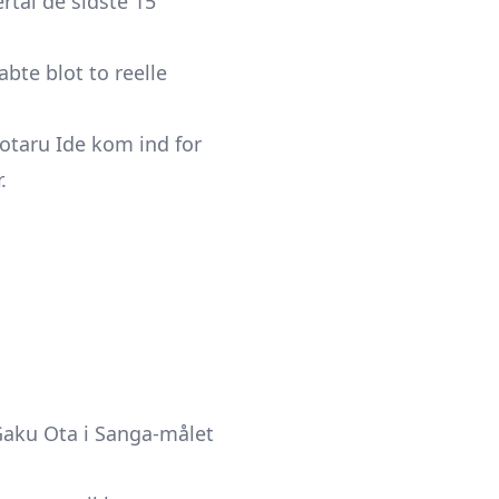
rtal de sidste 15
bte blot to reelle
otaru Ide kom ind for
.
Gaku Ota i Sanga-målet