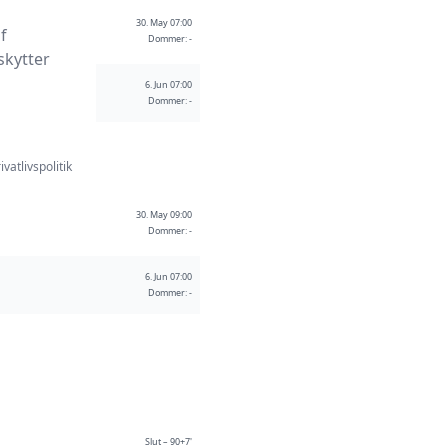
30. May 07:00
f
Dommer: -
skytter
6. Jun 07:00
Dommer: -
ivatlivspolitik
30. May 09:00
Dommer: -
6. Jun 07:00
Dommer: -
Slut – 90+7'