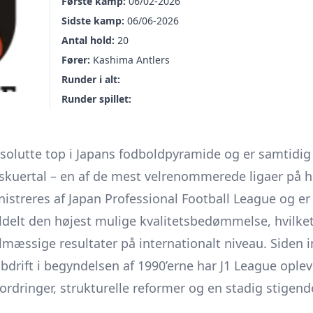
Første kamp:
06/02-2026
Sidste kamp:
06/06-2026
Antal hold:
20
Fører:
Kashima Antlers
Runder i alt:
Runder spillet:
solutte top i Japans fodboldpyramide og er samtidig 
lskuertal – en af de mest velrenommerede ligaer på h
istreres af Japan Professional Football League og er 
ildelt den højest mulige kvalitetsbedømmelse, hvilke
mæssige resultater på internationalt niveau. Siden i
ubdrift i begyndelsen af 1990’erne har J1 League ople
rdringer, strukturelle reformer og en stadig stigend