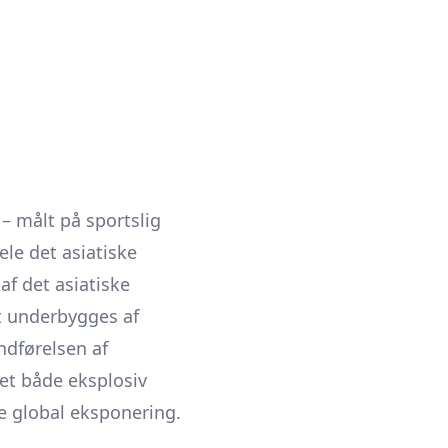
– målt på sportslig
ele det asiatiske
af det asiatiske
t underbygges af
ndførelsen af
vet både eksplosiv
e global eksponering.