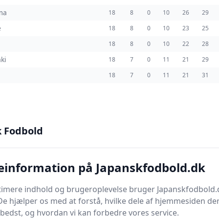
ma
18
8
0
10
26
29
e
18
8
0
10
23
25
18
8
0
10
22
28
ki
18
7
0
11
21
29
18
7
0
11
21
31
k Fodbold
mpprogrammet for med alle
J1 League kampe
i sæso
 fra 06/02-2026 til 06/06-2026.
gue kampe indtil videre, og 2 J1 League kampe mangler
einformation på Japanskfodbold.dk
pprogrammet herunder med både spillede og fremtid
timere indhold og brugeroplevelse bruger Japanskfodbold.
Kampe
De hjælper os med at forstå, hvilke dele af hjemmesiden de
bedst, og hvordan vi kan forbedre vores service.