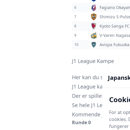
Fagiano Okaya
6
Shimizu S-Puls
7
Kyoto Sanga FC
8
V-Varen Nagasa
9
Avispa Fukuoka
10
J1 League Kampe
Japans
Her kan du se hele ka
J1 League kampe spilles
Der er spillet 18 J1 Lea
Cooki
Se hele J1 League kam
For at op
Kommende J1 League 
cookies. 
Runde 0
fungerer 