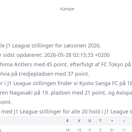
Kampe
le J1 League stillinger for sæsonen 2026.
er sidst opdateret: 2026-05-28 02:15:33 +0200
shima Antlers med 45 point, efterfulgt af FC Tokyo 
lvia på tredjepladsen med 37 point.
r i J1 League stillingen finder vi Kyoto Sanga FC på 
Varen Nagasaki på 19. pladsen med 21 point, og Avis
oint.
med J1 League stillinger for alle 20 hold i J1 League 
K
V
U
T
+
−
s
18
15
0
3
31
11