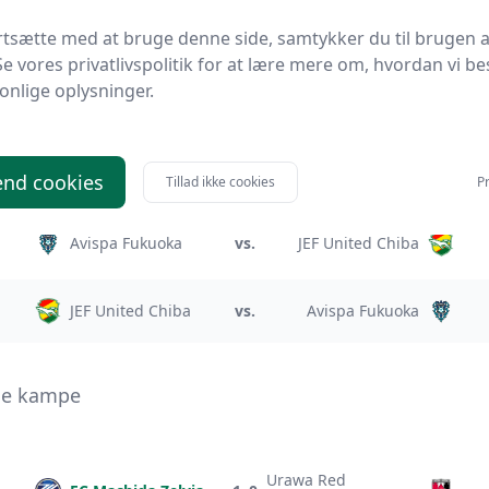
Vissel Kobe
vs.
Kashima Antlers
rtsætte med at bruge denne side, samtykker du til brugen a
Se vores privatlivspolitik for at lære mere om, hvordan vi be
onlige oplysninger.
Kashima Antlers
vs.
Vissel Kobe
nd cookies
Tillad ikke cookies
Pr
Avispa Fukuoka
vs.
JEF United Chiba
JEF United Chiba
vs.
Avispa Fukuoka
gue kampe
Urawa Red