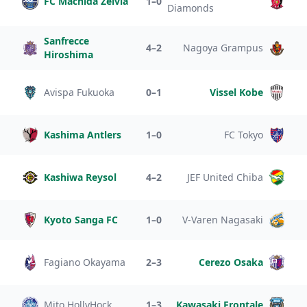
FC Machida Zelvia
1–0
Diamonds
Sanfrecce
4–2
Nagoya Grampus
Hiroshima
Avispa Fukuoka
0–1
Vissel Kobe
Kashima Antlers
1–0
FC Tokyo
Kashiwa Reysol
4–2
JEF United Chiba
Kyoto Sanga FC
1–0
V-Varen Nagasaki
Fagiano Okayama
2–3
Cerezo Osaka
Mito HollyHock
1–3
Kawasaki Frontale