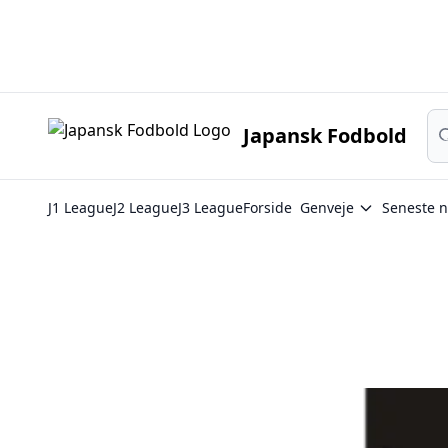
Japan
Sø
Japansk Fodbold
J1 League
J2 League
J3 League
Forside
Genveje
Seneste n