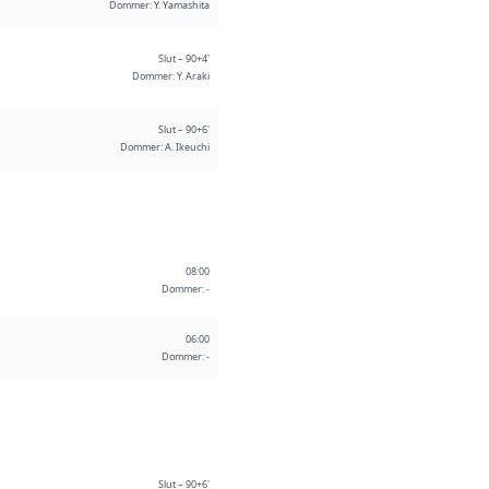
Dommer: Y. Yamashita
Slut – 90+4'
Dommer: Y. Araki
Slut – 90+6'
Dommer: A. Ikeuchi
08:00
Dommer: -
06:00
Dommer: -
Slut – 90+6'