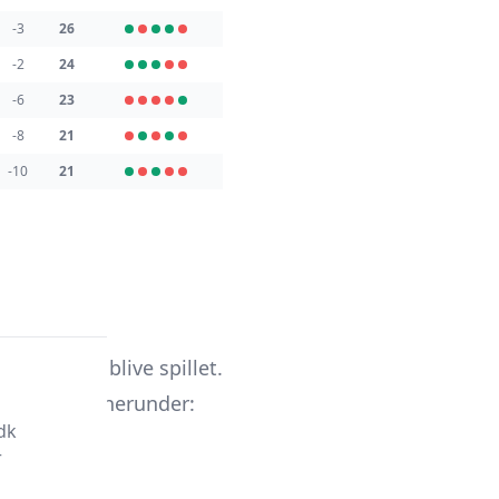
-3
26
-2
24
-6
23
-8
21
-10
21
nen 2026.
 stadig at blive spillet.
ige runder herunder:
dk
r