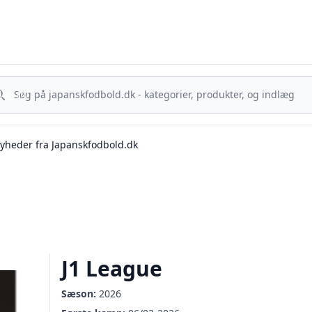
sk Fodbold - Din guide til J.League, Samurai Blue og japanske ta
g nu
Søg nu
yheder fra Japanskfodbold.dk
J1 League
Sæson:
2026