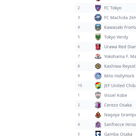
FC Tokyo
2
FC Machida Zel
3
Kawasaki Front
4
Tokyo Verdy
5
Urawa Red Dia
6
Yokohama F. Ma
7
Kashiwa Reysol
8
Mito HollyHock
9
JEF United Chib
10
Vissel Kobe
1
Cerezo Osaka
2
Nagoya Gramp
3
Sanfrecce Hiro
4
Gamba Osaka
5