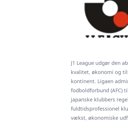
J1 League udgør den ab
kvalitet, økonomi og ti
kontinent. Ligaen admin
fodboldforbund (AFC) t
japanske klubbers regel
fuldtidsprofessionel kl
vækst, økonomiske udfo