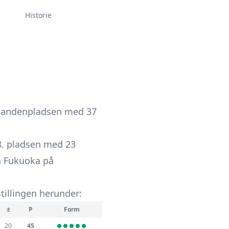
Historie
på andenpladsen med 37
18. pladsen med 23
pa Fukuoka på
stillingen herunder:
±
P
Form
20
45