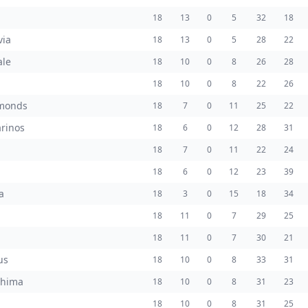
18
13
0
5
32
18
via
18
13
0
5
28
22
ale
18
10
0
8
26
28
18
10
0
8
22
26
monds
18
7
0
11
25
22
rinos
18
6
0
12
28
31
18
7
0
11
22
24
18
6
0
12
23
39
a
18
3
0
15
18
34
18
11
0
7
29
25
18
11
0
7
30
21
us
18
10
0
8
33
31
shima
18
10
0
8
31
23
18
10
0
8
31
25