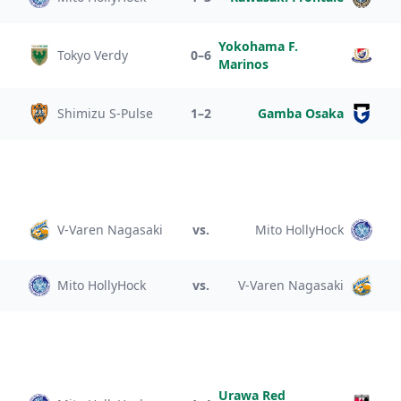
Yokohama F.
Tokyo Verdy
0–6
Marinos
Shimizu S-Pulse
1–2
Gamba Osaka
V-Varen Nagasaki
vs.
Mito HollyHock
Mito HollyHock
vs.
V-Varen Nagasaki
Urawa Red