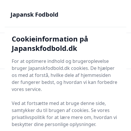
Japansk Fodbold - Din guide til J.League, Samurai Blue og
japanske talenter
Japansk Fodbold
Cookieinformation på
Japansk Fodbold
Men
Japanskfodbold.dk
Søg nu
Søg nu
For at optimere indhold og brugeroplevelse
bruger Japanskfodbold.dk cookies. De hjælper
os med at forstå, hvilke dele af hjemmesiden
der fungerer bedst, og hvordan vi kan forbedre
vores service.
Ved at fortsætte med at bruge denne side,
samtykker du til brugen af cookies. Se vores
privatlivspolitik for at lære mere om, hvordan vi
beskytter dine personlige oplysninger.