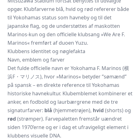
Mitsuzawa Stadium fortsat benyttes til udvalgte
opgør. Klubfarverne blå, hvid og rød refererer både
til Yokohamas status som havneby og til det
japanske flag, og de understøttes af maskotten
Marinos-kun og den officielle klubsang »We Are F.
Marinos« fremført af duoen Yuzu.
Klubbens identitet og nøglefakta
Navn, emblem og farver
Det fulde officielle navn er Yokohama F. Marinos (横
浜F・マリノス), hvor »Marinos« betyder ”sømænd”
på spansk – en direkte reference til Yokohamas
historiske havnekultur. Klubemblemet kombinerer et
anker, en fodbold og laurbærgrene med de tre
signaturfarver:
blå
(hjemmetrøjen),
hvid
(shorts) og
rød
(strømper). Farvepaletten fremstår uændret
siden 1970’erne og er i dag et ufravigeligt element i
klubbens visuelle DNA.