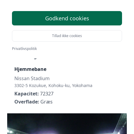
Godkend cookies
Yokohama F. Marinos
Tillad ikke cookies
Grundlagt:
1972
Liga:
J1 League
Privatlivspolitik
Placering:
#7
Hjemmebane
Nissan Stadium
3302-5 Kozukue, Kohoku-ku, Yokohama
Kapacitet:
72327
Overflade:
Græs