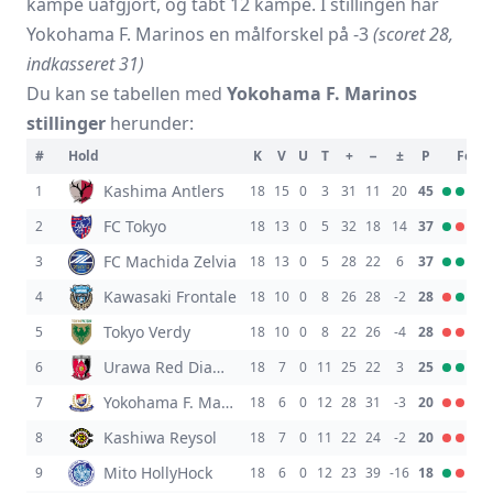
kampe uafgjort, og tabt 12 kampe. I stillingen har
Yokohama F. Marinos en målforskel på -3
(scoret 28,
indkasseret 31)
Du kan se tabellen med
Yokohama F. Marinos
stillinger
herunder:
#
Hold
K
V
U
T
+
−
±
P
Form
Kashima Antlers
1
18
15
0
3
31
11
20
45
FC Tokyo
2
18
13
0
5
32
18
14
37
FC Machida Zelvia
3
18
13
0
5
28
22
6
37
Kawasaki Frontale
4
18
10
0
8
26
28
-2
28
Tokyo Verdy
5
18
10
0
8
22
26
-4
28
Urawa Red Diamonds
6
18
7
0
11
25
22
3
25
Yokohama F. Marinos
7
18
6
0
12
28
31
-3
20
Kashiwa Reysol
8
18
7
0
11
22
24
-2
20
Mito HollyHock
9
18
6
0
12
23
39
-16
18