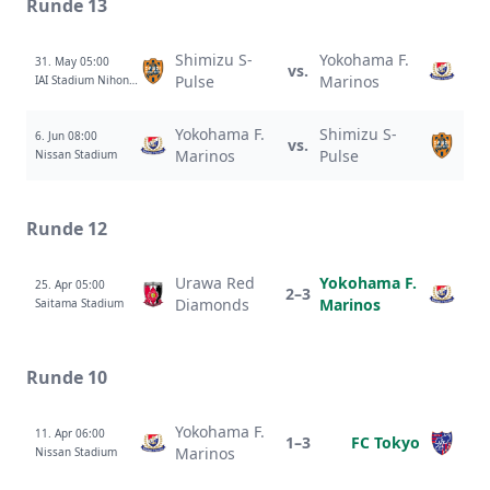
Runde 13
Shimizu S-
Yokohama F.
31. May 05:00
vs.
Pulse
Marinos
IAI Stadium Nihondaira
Yokohama F.
Shimizu S-
6. Jun 08:00
vs.
Marinos
Pulse
Nissan Stadium
Runde 12
Urawa Red
Yokohama F.
25. Apr 05:00
2–3
Diamonds
Marinos
Saitama Stadium
Runde 10
Yokohama F.
11. Apr 06:00
1–3
FC Tokyo
Marinos
Nissan Stadium