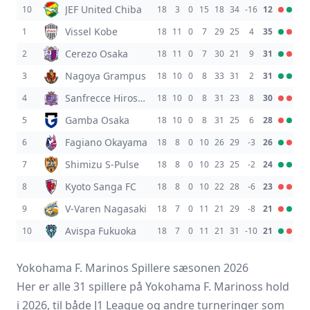
JEF United Chiba
10
18
3
0
15
18
34
-16
12
Vissel Kobe
1
18
11
0
7
29
25
4
35
Cerezo Osaka
2
18
11
0
7
30
21
9
31
Nagoya Grampus
3
18
10
0
8
33
31
2
31
Sanfrecce Hiroshima
4
18
10
0
8
31
23
8
30
Gamba Osaka
5
18
10
0
8
31
25
6
28
Fagiano Okayama
6
18
8
0
10
26
29
-3
26
Shimizu S-Pulse
7
18
8
0
10
23
25
-2
24
Kyoto Sanga FC
8
18
8
0
10
22
28
-6
23
V-Varen Nagasaki
9
18
7
0
11
21
29
-8
21
Avispa Fukuoka
10
18
7
0
11
21
31
-10
21
Yokohama F. Marinos Spillere sæsonen 2026
Her er alle 31 spillere på Yokohama F. Marinoss hold
i 2026, til både J1 League og andre turneringer som