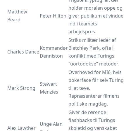
Yngste kryptograf, der
holder moralen oppe og
Matthew
Peter Hilton
giver publikum et vindue
Beard
ind i teamets
arbejdspres.
Striks militær leder af
Kommandør
Bletchley Park, ofte i
Charles Dance
Denniston
konflikt med Turings
“uortodokse” metoder.
Overhoved for MI6, hvis
pokerface får selv Turing
Stewart
Mark Strong
til at tøve.
Menzies
Repræsenterer filmens
politiske magtlag.
Giver de rørende
flashbacks til Turings
Unge Alan
Alex Lawther
skoletid og venskabet