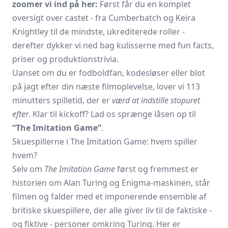
zoomer vi ind på her:
Først får du en komplet
oversigt over castet - fra Cumberbatch og Keira
Knightley til de mindste, ukrediterede roller -
derefter dykker vi ned bag kulisserne med fun facts,
priser og produktionstrivia.
Uanset om du er fodboldfan, kodesløser eller blot
på jagt efter din næste filmoplevelse, lover vi 113
minutters spilletid, der er
værd at indstille stopuret
efter
. Klar til kickoff? Lad os sprænge låsen op til
“The Imitation Game”
.
Skuespillerne i The Imitation Game: hvem spiller
hvem?
Selv om
The Imitation Game
først og fremmest er
historien om Alan Turing og Enigma-maskinen, står
filmen og falder med et imponerende ensemble af
britiske skuespillere, der alle giver liv til de faktiske -
og fiktive - personer omkring Turing. Her er