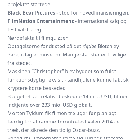
projektet startede.
Black Bear Pictures
- stod for hovedfinansieringen.
FilmNation Entertainment
- international salg og
festivalstrategi.
Nørdefakta til filmquizzen
Optagelserne fandt sted på det
rigtige
Bletchley
Park, i dag et museum. Mange statister er frivillige
fra stedet.
Maskinen “Christopher” blev bygget som fuldt
funktionsdygtig rekvisit - tandhjulene kunne faktisk
kryptere korte beskeder.
Budgettet var relativt beskedne 14 mio. USD; filmen
indtjente over 233 mio. USD globalt.
Morten Tyldum fik filmen tre uger før planlagt
færdig for at ramme Toronto-festivalen 2014 - et
træk, der sikrede den tidlig Oscar-buzz.
Benedict Cumberbatch lærte sig Turings staccato-