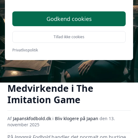
Godkend cookies
Tillad ikke cookies
Privatlivspolitik
Medvirkende i The
Imitation Game
Af
Japanskfodbold.dk
i
Bliv klogere på Japan
den
13.
november 2025
På
Japansk Fodbold
handler det normalt om hurtige