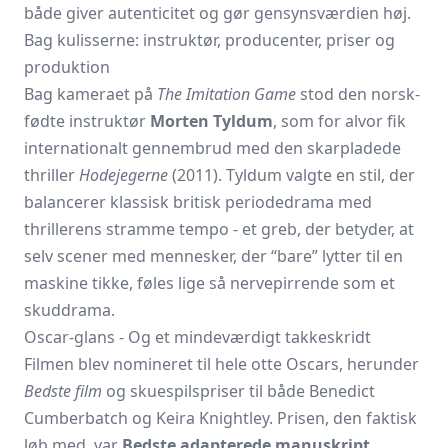
både giver autenticitet og gør gensynsværdien høj.
Bag kulisserne: instruktør, producenter, priser og
produktion
Bag kameraet på
The Imitation Game
stod den norsk-
fødte instruktør
Morten Tyldum
, som for alvor fik
internationalt gennembrud med den skarpladede
thriller
Hodejegerne
(2011). Tyldum valgte en stil, der
balancerer klassisk britisk periodedrama med
thrillerens stramme tempo - et greb, der betyder, at
selv scener med mennesker, der “bare” lytter til en
maskine tikke, føles lige så nervepirrende som et
skuddrama.
Oscar-glans - Og et mindeværdigt takkeskridt
Filmen blev nomineret til hele otte Oscars, herunder
Bedste film
og skuespilspriser til både Benedict
Cumberbatch og Keira Knightley. Prisen, den faktisk
løb med, var
Bedste adapterede manuskript
.