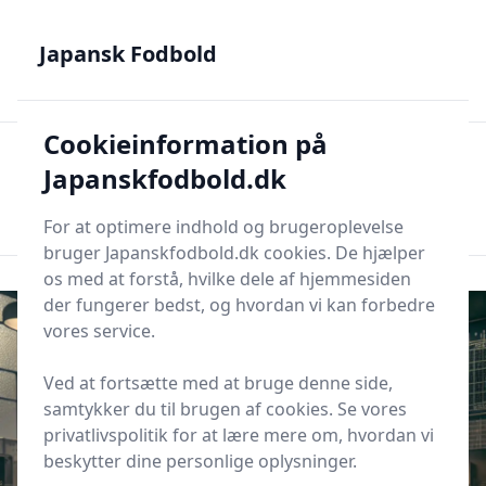
Japansk Fodbold - Din guide til J.League, Samurai Blue og
japanske talenter
Japansk Fodbold
Cookieinformation på
Japansk Fodbold
Men
Japanskfodbold.dk
Søg nu
Søg nu
For at optimere indhold og brugeroplevelse
bruger Japanskfodbold.dk cookies. De hjælper
os med at forstå, hvilke dele af hjemmesiden
der fungerer bedst, og hvordan vi kan forbedre
vores service.
Ved at fortsætte med at bruge denne side,
samtykker du til brugen af cookies. Se vores
privatlivspolitik for at lære mere om, hvordan vi
beskytter dine personlige oplysninger.