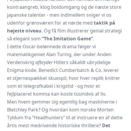
kontraangreb, klog boldomgang og de næste store
japanske talenter - men indimellem sniger vi os
udenfor grønsværen for at nørde med
taktik på
højeste niveau
. Og få film illustrerer genial strategi
så elegant som
“The Imitation Game”
.
I dette Oscar-belønnede drama følger vi
matematikgeniet Alan Turing, der under Anden
Verdenskrig
afbryder
Hitlers såkaldt ubrydelige
Enigma-kode. Benedict Cumberbatch & Co. leverer
et stjernespækket skuespil, hvor hver replik knitrer
som et telegrafkabel i krigstid - og hvor et
fejlplaceret komma kan koste tusindvis af liv.
Men hvem gemmer sig egentlig bag maskinerne i
Bletchley Park? Og hvordan kom norske Morten
Tyldum fra “Headhunters” til at instruere en af dette
årtis mest medrivende historiske thrillere?
Det