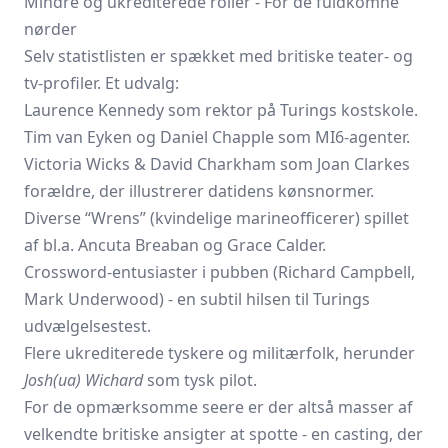
Mindre og ukrediterede roller - For de fuldkomne
nørder
Selv statistlisten er spækket med britiske teater- og
tv-profiler. Et udvalg:
Laurence Kennedy som rektor på Turings kostskole.
Tim van Eyken og Daniel Chapple som MI6-agenter.
Victoria Wicks & David Charkham som Joan Clarkes
forældre, der illustrerer datidens kønsnormer.
Diverse “Wrens” (kvindelige marineofficerer) spillet
af bl.a. Ancuta Breaban og Grace Calder.
Crossword-entusiaster i pubben (Richard Campbell,
Mark Underwood) - en subtil hilsen til Turings
udvælgelses­test.
Flere ukrediterede tyskere og militærfolk, herunder
Josh(ua) Wichard
som tysk pilot.
For de opmærksomme seere er der altså masser af
velkendte britiske ansigter at spotte - en casting, der