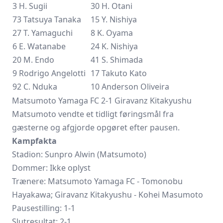
3 H. Sugii
30 H. Otani
73 Tatsuya Tanaka
15 Y. Nishiya
27 T. Yamaguchi
8 K. Oyama
6 E. Watanabe
24 K. Nishiya
20 M. Endo
41 S. Shimada
9
Rodrigo Angelotti
17 Takuto Kato
92 C. Nduka
10 Anderson Oliveira
Matsumoto Yamaga FC 2-1 Giravanz Kitakyushu
Matsumoto vendte et tidligt føringsmål fra
gæsterne og afgjorde opgøret efter pausen.
Kampfakta
Stadion: Sunpro Alwin (Matsumoto)
Dommer: Ikke oplyst
Trænere: Matsumoto Yamaga FC - Tomonobu
Hayakawa;
Giravanz Kitakyushu
- Kohei Masumoto
Pausestilling: 1-1
Slutresultat: 2-1