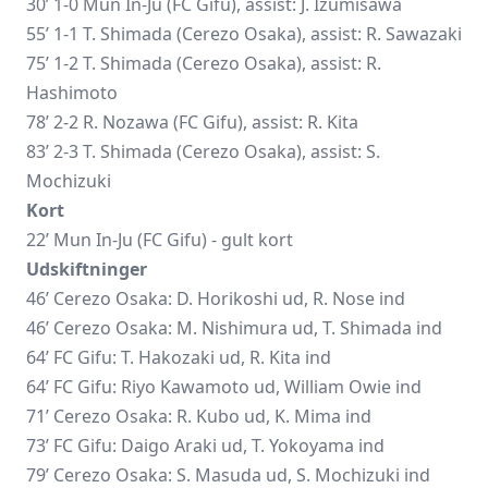
30’ 1-0 Mun In-Ju (FC Gifu), assist: J. Izumisawa
55’ 1-1 T. Shimada (Cerezo Osaka), assist: R. Sawazaki
75’ 1-2 T. Shimada (Cerezo Osaka), assist: R.
Hashimoto
78’ 2-2 R. Nozawa (FC Gifu), assist: R. Kita
83’ 2-3 T. Shimada (Cerezo Osaka), assist: S.
Mochizuki
Kort
22’ Mun In-Ju (FC Gifu) - gult kort
Udskiftninger
46’ Cerezo Osaka: D. Horikoshi ud, R. Nose ind
46’ Cerezo Osaka: M. Nishimura ud, T. Shimada ind
64’ FC Gifu: T. Hakozaki ud, R. Kita ind
64’ FC Gifu:
Riyo Kawamoto
ud, William Owie ind
71’ Cerezo Osaka: R. Kubo ud, K. Mima ind
73’ FC Gifu:
Daigo Araki
ud, T. Yokoyama ind
79’ Cerezo Osaka: S. Masuda ud, S. Mochizuki ind