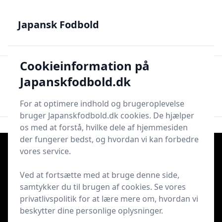
Japansk Fodbold - Din guide til J.League, Samurai Blue og
japanske talenter
Japansk Fodbold
Cookieinformation på
Japansk Fodbold
Men
Japanskfodbold.dk
Søg nu
Søg nu
For at optimere indhold og brugeroplevelse
bruger Japanskfodbold.dk cookies. De hjælper
os med at forstå, hvilke dele af hjemmesiden
der fungerer bedst, og hvordan vi kan forbedre
vores service.
Ved at fortsætte med at bruge denne side,
samtykker du til brugen af cookies. Se vores
privatlivspolitik for at lære mere om, hvordan vi
beskytter dine personlige oplysninger.