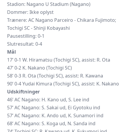
Stadion: Nagano U Stadium (Nagano)
Dommer: Ikke oplyst
Trænere:
AC Nagano Parceiro
- Chikara Fujimoto;
Tochigi SC - Shinji Kobayashi
Pausestilling: 0-1
Slutresultat: 0-4
Mål
17’ 0-1 W. Hiramatsu (Tochigi SC), assist: R. Ota
47’ 0-2 K. Nakano (Tochigi SC)
58’ 0-3 R. Ota (Tochigi SC), assist: R. Kawana
90’ 0-4 Yudai Kimura (Tochigi SC), assist: K. Nakano
Udskiftninger
46’ AC Nagano: H. Kano ud, S. Lee ind
57’ AC Nagano: S. Sakai ud, Ei Gyotoku ind
57’ AC Nagano: K. Ando ud, K. Sunamori ind
68’ AC Nagano: S. Koga ud, N. Sanda ind
74’ Tochigi SC: R. Kawana ud, K. Fukumori ind