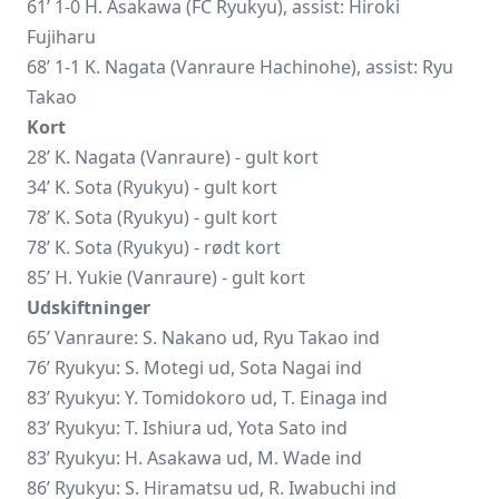
61’ 1-0 H. Asakawa (FC Ryukyu), assist:
Hiroki
Fujiharu
68’ 1-1 K. Nagata (Vanraure Hachinohe), assist:
Ryu
Takao
Kort
28’ K. Nagata (Vanraure) - gult kort
34’ K. Sota (Ryukyu) - gult kort
78’ K. Sota (Ryukyu) - gult kort
78’ K. Sota (Ryukyu) - rødt kort
85’ H. Yukie (Vanraure) - gult kort
Udskiftninger
65’ Vanraure: S. Nakano ud, Ryu Takao ind
76’ Ryukyu: S. Motegi ud, Sota Nagai ind
83’ Ryukyu: Y. Tomidokoro ud, T. Einaga ind
83’ Ryukyu: T. Ishiura ud, Yota Sato ind
83’ Ryukyu: H. Asakawa ud, M. Wade ind
86’ Ryukyu: S. Hiramatsu ud, R. Iwabuchi ind