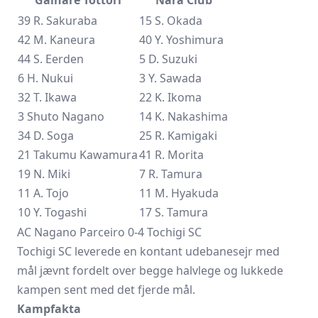
39 R. Sakuraba
15 S. Okada
42 M. Kaneura
40 Y. Yoshimura
44 S. Eerden
5 D. Suzuki
6 H. Nukui
3 Y. Sawada
32 T. Ikawa
22 K. Ikoma
3 Shuto Nagano
14 K. Nakashima
34 D. Soga
25 R. Kamigaki
21 Takumu Kawamura
41 R. Morita
19 N. Miki
7 R. Tamura
11 A. Tojo
11 M. Hyakuda
10 Y. Togashi
17 S. Tamura
AC Nagano Parceiro 0-4 Tochigi SC
Tochigi SC leverede en kontant udebanesejr med
mål jævnt fordelt over begge halvlege og lukkede
kampen sent med det fjerde mål.
Kampfakta