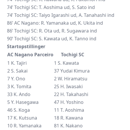
74’ Tochigi SC: T. Aoshima ud, S. Sato ind
74’ Tochigi SC: Taiyo Igarashi ud, A. Tanahashi ind
86’ AC Nagano: R. Yamanaka ud, K. Ukita ind
86’ Tochigi SC: R. Ota ud, R. Sugawara ind
90’ Tochigi SC: S. Kawata ud, K. Tanno ind
Startopstillinger
AC Nagano Parceiro
Tochigi SC
1 K. Tajiri
1 S. Kawata
2 S. Sakai
37 Yudai Kimura
7 Y. Ono
2 W. Hiramatsu
3 K. Tomita
25 H. Iwasaki
33 K. Ando
22 H. Takahashi
5 Y. Hasegawa
47 H. Yoshino
46 S. Koga
11 T. Aoshima
17 K. Kutsuna
18 R. Kawana
10 R. Yamanaka
81 K. Nakano