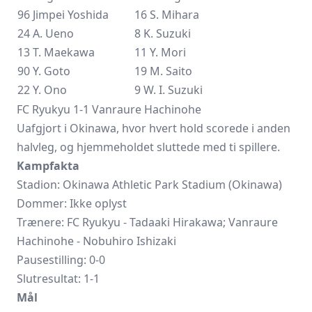
96 Jimpei Yoshida
16 S. Mihara
24 A. Ueno
8 K. Suzuki
13 T. Maekawa
11 Y. Mori
90 Y. Goto
19 M. Saito
22 Y. Ono
9 W. I. Suzuki
FC Ryukyu 1-1 Vanraure Hachinohe
Uafgjort i Okinawa, hvor hvert hold scorede i anden
halvleg, og hjemmeholdet sluttede med ti spillere.
Kampfakta
Stadion: Okinawa Athletic Park Stadium (Okinawa)
Dommer: Ikke oplyst
Trænere: FC Ryukyu - Tadaaki Hirakawa;
Vanraure
Hachinohe
- Nobuhiro Ishizaki
Pausestilling: 0-0
Slutresultat: 1-1
Mål