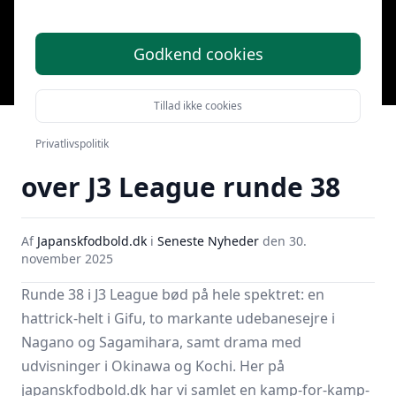
Godkend cookies
Tillad ikke cookies
Hattrick, røde kort og
store udesejre: Overblik
Privatlivspolitik
over J3 League runde 38
Af
Japanskfodbold.dk
i
Seneste Nyheder
den
30.
november 2025
Runde 38 i
J3 League
bød på hele spektret: en
hattrick-helt i Gifu, to markante udebanesejre i
Nagano og Sagamihara, samt drama med
udvisninger i Okinawa og Kochi. Her på
japanskfodbold.dk har vi samlet en kamp-for-kamp-