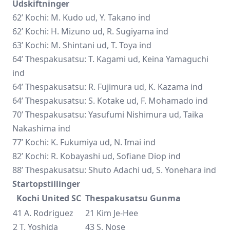
Udskiftninger
62’ Kochi: M. Kudo ud, Y. Takano ind
62’ Kochi: H. Mizuno ud, R. Sugiyama ind
63’ Kochi: M. Shintani ud, T. Toya ind
64’ Thespakusatsu: T. Kagami ud, Keina Yamaguchi
ind
64’ Thespakusatsu: R. Fujimura ud, K. Kazama ind
64’ Thespakusatsu: S. Kotake ud, F. Mohamado ind
70’ Thespakusatsu: Yasufumi Nishimura ud, Taika
Nakashima ind
77’ Kochi: K. Fukumiya ud, N. Imai ind
82’ Kochi: R. Kobayashi ud, Sofiane Diop ind
88’ Thespakusatsu: Shuto Adachi ud, S. Yonehara ind
Startopstillinger
Kochi United SC
Thespakusatsu Gunma
41 A. Rodriguez
21 Kim Je-Hee
2 T. Yoshida
43 S. Nose