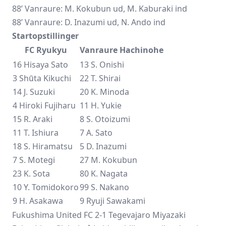
88’ Vanraure: M. Kokubun ud, M. Kaburaki ind
88’ Vanraure: D. Inazumi ud, N. Ando ind
Startopstillinger
FC Ryukyu
Vanraure Hachinohe
16 Hisaya Sato
13 S. Onishi
3
Shūta Kikuchi
22 T. Shirai
14 J. Suzuki
20 K. Minoda
4 Hiroki Fujiharu
11 H. Yukie
15 R. Araki
8 S. Otoizumi
11 T. Ishiura
7 A. Sato
18 S. Hiramatsu
5 D. Inazumi
7 S. Motegi
27 M. Kokubun
23 K. Sota
80 K. Nagata
10 Y. Tomidokoro
99 S. Nakano
9 H. Asakawa
9
Ryuji Sawakami
Fukushima United FC 2-1 Tegevajaro Miyazaki