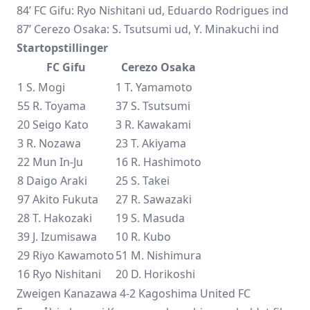
84’ FC Gifu: Ryo Nishitani ud, Eduardo Rodrigues ind
87’ Cerezo Osaka: S. Tsutsumi ud, Y. Minakuchi ind
Startopstillinger
FC Gifu
Cerezo Osaka
1 S. Mogi
1 T. Yamamoto
55 R. Toyama
37 S. Tsutsumi
20 Seigo Kato
3 R. Kawakami
3 R. Nozawa
23 T. Akiyama
22 Mun In-Ju
16 R. Hashimoto
8 Daigo Araki
25 S. Takei
97 Akito Fukuta
27 R. Sawazaki
28 T. Hakozaki
19 S. Masuda
39 J. Izumisawa
10 R. Kubo
29 Riyo Kawamoto
51 M. Nishimura
16 Ryo Nishitani
20 D. Horikoshi
Zweigen Kanazawa 4-2 Kagoshima United FC