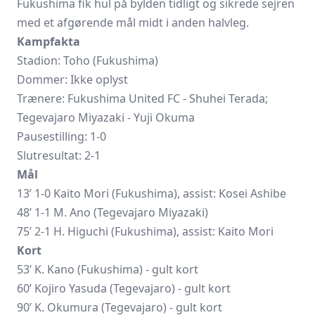
Fukushima fik hul på bylden tidligt og sikrede sejren
med et afgørende mål midt i anden halvleg.
Kampfakta
Stadion: Toho (Fukushima)
Dommer: Ikke oplyst
Trænere:
Fukushima United FC
- Shuhei Terada;
Tegevajaro Miyazaki
- Yuji Okuma
Pausestilling: 1-0
Slutresultat: 2-1
Mål
13’ 1-0 Kaito Mori (Fukushima), assist: Kosei Ashibe
48’ 1-1 M. Ano (Tegevajaro Miyazaki)
75’ 2-1 H. Higuchi (Fukushima), assist: Kaito Mori
Kort
53’ K. Kano (Fukushima) - gult kort
60’
Kojiro Yasuda
(Tegevajaro) - gult kort
90’ K. Okumura (Tegevajaro) - gult kort