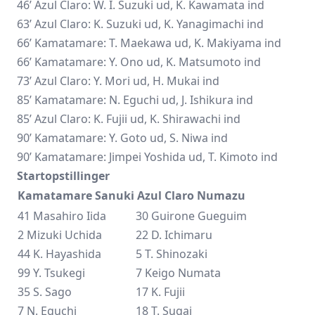
46’ Azul Claro: W. I. Suzuki ud, K. Kawamata ind
63’ Azul Claro: K. Suzuki ud, K. Yanagimachi ind
66’ Kamatamare: T. Maekawa ud, K. Makiyama ind
66’ Kamatamare: Y. Ono ud, K. Matsumoto ind
73’ Azul Claro: Y. Mori ud, H. Mukai ind
85’ Kamatamare: N. Eguchi ud, J. Ishikura ind
85’ Azul Claro: K. Fujii ud, K. Shirawachi ind
90’ Kamatamare: Y. Goto ud, S. Niwa ind
90’ Kamatamare: Jimpei Yoshida ud, T. Kimoto ind
Startopstillinger
Kamatamare Sanuki
Azul Claro Numazu
41 Masahiro Iida
30 Guirone Gueguim
2 Mizuki Uchida
22 D. Ichimaru
44 K. Hayashida
5 T. Shinozaki
99 Y. Tsukegi
7 Keigo Numata
35 S. Sago
17 K. Fujii
7 N. Eguchi
18 T. Sugai