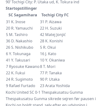
90’ Tochigi City: P. Utaka ud, K. Tokura ind
Startopstillinger
SC Sagamihara
Tochigi City FC
31 K. Inose
31 P. Aizawa
20 R. Yamauchi
22 H. Suzuki
5 M. Tashiro
42
Matej Jonjić
36 D. Nakashio
28 K. Konishi
26 S. Nishikubo
5 R. Okui
6 Y. Tokunaga
16 J. Kato
41 Y. Takusari
10 Y. Okaniwa
7
Ryosuke Kawano
8 T. Mori
22 K. Fukui
77 P. Tanaka
24 R. Sugimoto
90 P. Utaka
9 Rafael Furtado
23 Arata Yoshida
Kochi United SC 0-1 Thespakusatsu Gunma
Thespakusatsu Gunma sikrede sejren før pausen i
Kochi og holdt stand, selv efter en udvisning i