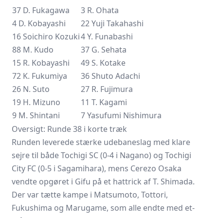
37 D. Fukagawa
3 R. Ohata
4 D. Kobayashi
22
Yuji Takahashi
16 Soichiro Kozuki
4 Y. Funabashi
88 M. Kudo
37 G. Sehata
15 R. Kobayashi
49 S. Kotake
72 K. Fukumiya
36 Shuto Adachi
26 N. Suto
27 R. Fujimura
19 H. Mizuno
11 T. Kagami
9 M. Shintani
7 Yasufumi Nishimura
Oversigt: Runde 38 i korte træk
Runden leverede stærke udebaneslag med klare
sejre til både
Tochigi SC
(0-4 i Nagano) og Tochigi
City FC (0-5 i Sagamihara), mens Cerezo Osaka
vendte opgøret i Gifu på et hattrick af T. Shimada.
Der var tætte kampe i Matsumoto, Tottori,
Fukushima og Marugame, som alle endte med et-