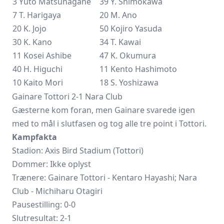
3 Yuto Matsunagane
39 Y. Shimokawa
7 T. Harigaya
20 M. Ano
20 K. Jojo
50 Kojiro Yasuda
30 K. Kano
34 T. Kawai
11 Kosei Ashibe
47 K. Okumura
40 H. Higuchi
11
Kento Hashimoto
10 Kaito Mori
18 S. Yoshizawa
Gainare Tottori 2-1 Nara Club
Gæsterne kom foran, men Gainare svarede igen
med to mål i slutfasen og tog alle tre point i Tottori.
Kampfakta
Stadion: Axis Bird Stadium (Tottori)
Dommer: Ikke oplyst
Trænere:
Gainare Tottori
- Kentaro Hayashi; Nara
Club - Michiharu Otagiri
Pausestilling: 0-0
Slutresultat: 2-1