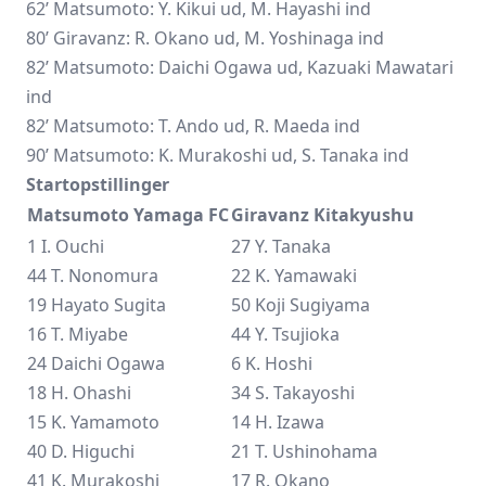
62’ Matsumoto: Y. Kikui ud, M. Hayashi ind
80’ Giravanz: R. Okano ud, M. Yoshinaga ind
82’ Matsumoto: Daichi Ogawa ud,
Kazuaki Mawatari
ind
82’ Matsumoto: T. Ando ud, R. Maeda ind
90’ Matsumoto: K. Murakoshi ud, S. Tanaka ind
Startopstillinger
Matsumoto Yamaga FC
Giravanz Kitakyushu
1 I. Ouchi
27 Y. Tanaka
44 T. Nonomura
22 K. Yamawaki
19 Hayato Sugita
50 Koji Sugiyama
16 T. Miyabe
44 Y. Tsujioka
24 Daichi Ogawa
6 K. Hoshi
18 H. Ohashi
34 S. Takayoshi
15 K. Yamamoto
14 H. Izawa
40 D. Higuchi
21 T. Ushinohama
41 K. Murakoshi
17 R. Okano