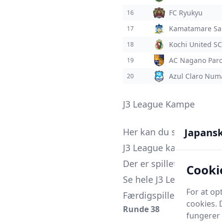
FC Ryukyu
16
Kamatamare Sa
17
Kochi United SC
18
AC Nagano Parc
19
Azul Claro Num
20
J3 League Kampe
Japans
Her kan du se hele ka
J3 League kampe spilles
Der er spillet 39 J3 Lea
Cooki
Se hele J3 League kam
For at op
Færdigspillede J3 Lea
cookies. 
Runde 38
fungerer 