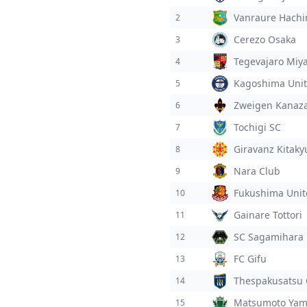
Vanraure Hach
2
Cerezo Osaka
3
Tegevajaro Miya
4
Kagoshima Unit
5
Zweigen Kanaz
6
Tochigi SC
7
Giravanz Kitak
8
Nara Club
9
Fukushima Unit
10
Gainare Tottori
11
SC Sagamihara
12
FC Gifu
13
Thespakusatsu
14
Matsumoto Yam
15