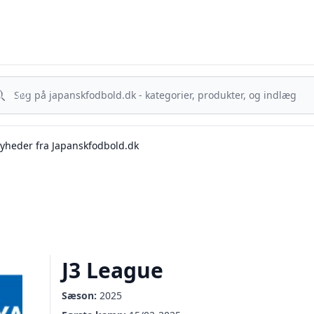
sk Fodbold - Din guide til J.League, Samurai Blue og japanske ta
g nu
Søg nu
yheder fra Japanskfodbold.dk
J3 League
Sæson:
2025