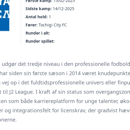
Første kamp:
15/02-2025
Sidste kamp:
14/12-2025
Antal hold:
1
Fører:
Tochigi City FC
Runder i alt:
Runder spillet:
 udgør det tredje niveau i den professionelle fodbo
 har siden sin første sæson i 2014 været knudepunkte
 vej op i det fuldtidsprofessionelle univers eller fin
t til J2 League. I kraft af sin status som overgangszo
en som både karriereplatform for unge talenter, øk
r og integrationsfelt for licenskrav, der gradvist hæv
onerne.