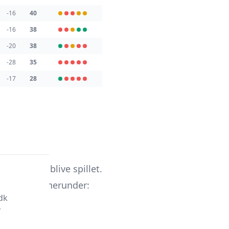
-16
40
-16
38
-20
38
-28
35
-17
28
nen 2025.
 stadig at blive spillet.
ige runder herunder:
dk
r