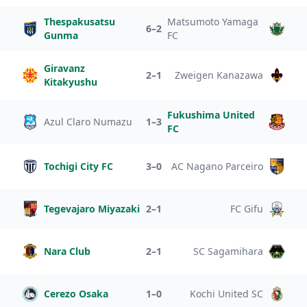
Thespakusatsu
Matsumoto Yamaga
6–2
Gunma
FC
Giravanz
2–1
Zweigen Kanazawa
Kitakyushu
Fukushima United
Azul Claro Numazu
1–3
FC
Tochigi City FC
3–0
AC Nagano Parceiro
Tegevajaro Miyazaki
2–1
FC Gifu
Nara Club
2–1
SC Sagamihara
Cerezo Osaka
1–0
Kochi United SC