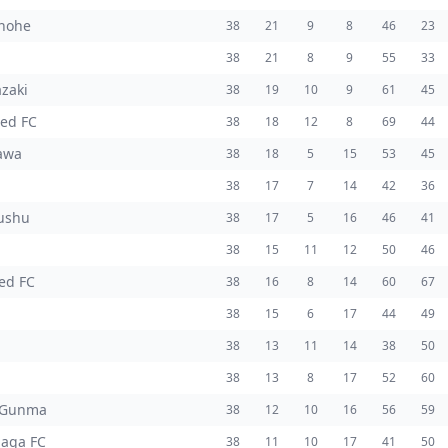
inohe
38
21
9
8
46
23
38
21
8
9
55
33
zaki
38
19
10
9
61
45
ed FC
38
18
12
8
69
44
awa
38
18
5
15
53
45
38
17
7
14
42
36
yushu
38
17
5
16
46
41
38
15
11
12
50
46
ed FC
38
16
8
14
60
67
38
15
6
17
44
49
38
13
11
14
38
50
38
13
8
17
52
60
 Gunma
38
12
10
16
56
59
aga FC
38
11
10
17
41
50