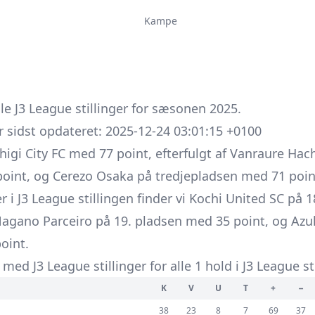
Kampe
le J3 League stillinger for sæsonen 2025.
er sidst opdateret: 2025-12-24 03:01:15 +0100
higi City FC med 77 point, efterfulgt af Vanraure Ha
int, og Cerezo Osaka på tredjepladsen med 71 poin
r i J3 League stillingen finder vi Kochi United SC på
C Nagano Parceiro på 19. pladsen med 35 point, og Az
oint.
med J3 League stillinger for alle 1 hold i J3 League s
K
V
U
T
+
−
38
23
8
7
69
37