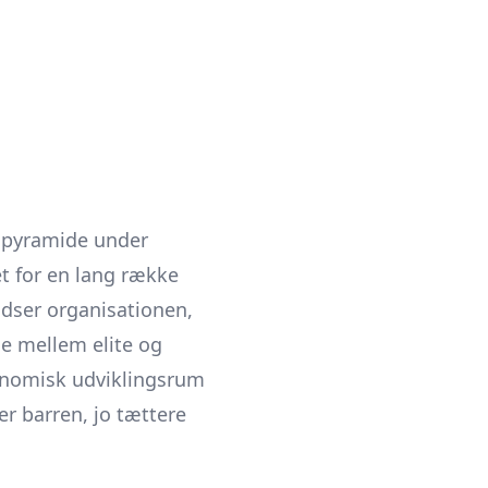
ldpyramide under
t for en lang række
pudser organisationen,
ne mellem elite og
onomisk udviklingsrum
er barren, jo tættere