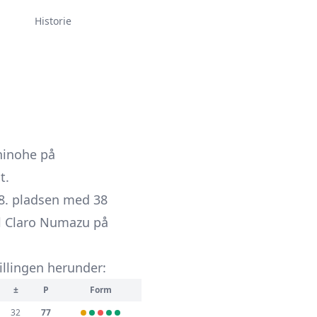
Historie
chinohe på
t.
 18. pladsen med 38
ul Claro Numazu på
tillingen herunder:
±
P
Form
32
77