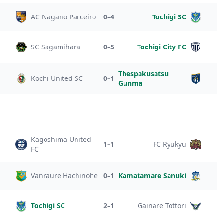
AC Nagano Parceiro
0–4
Tochigi SC
SC Sagamihara
0–5
Tochigi City FC
Thespakusatsu
Kochi United SC
0–1
Gunma
Kagoshima United
1–1
FC Ryukyu
FC
Vanraure Hachinohe
0–1
Kamatamare Sanuki
Tochigi SC
2–1
Gainare Tottori