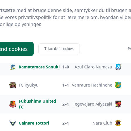
FC Gifu
2–3
Cerezo Osaka
rtsætte med at bruge denne side, samtykker du til brugen a
Se vores privatlivspolitik for at lære mere om, hvordan vi be
onlige oplysninger.
Kagoshima United
Zweigen Kanazawa
4–2
FC
Matsumoto Yamaga
2–1
Giravanz Kitakyushu
nd cookies
Tillad ikke cookies
Pr
FC
Kamatamare Sanuki
1–0
Azul Claro Numazu
FC Ryukyu
1–1
Vanraure Hachinohe
Fukushima United
2–1
Tegevajaro Miyazaki
FC
Gainare Tottori
2–1
Nara Club