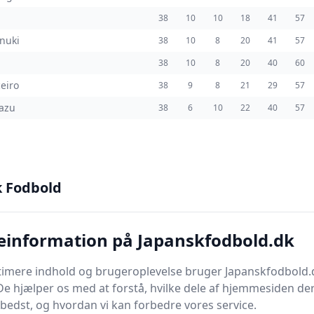
38
10
10
18
41
57
nuki
38
10
8
20
41
57
38
10
8
20
40
60
eiro
38
9
8
21
29
57
azu
38
6
10
22
40
57
k Fodbold
mpprogrammet for med alle
J3 League kampe
i sæso
 fra 15/02-2025 til 14/12-2025.
gue kampe indtil videre, og 0 J3 League kampe mangler
einformation på Japanskfodbold.dk
pprogrammet herunder med både spillede og fremtid
timere indhold og brugeroplevelse bruger Japanskfodbold.
gue kampe
De hjælper os med at forstå, hvilke dele af hjemmesiden de
bedst, og hvordan vi kan forbedre vores service.