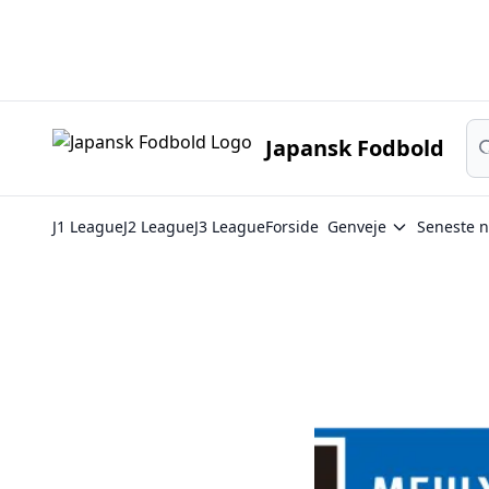
Japan
Sø
Japansk Fodbold
J1 League
J2 League
J3 League
Forside
Genveje
Seneste n