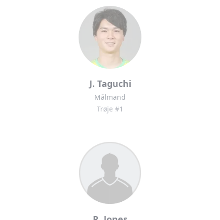
J. Taguchi
Målmand
Trøje #1
R. Jones