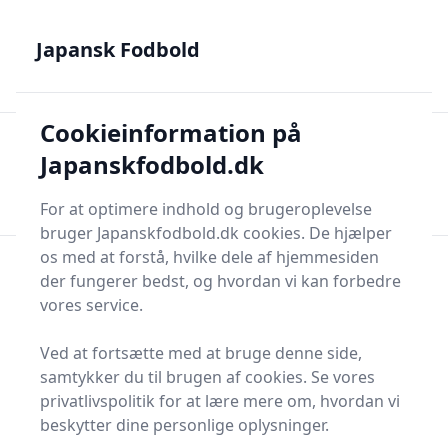
Japansk Fodbold - Din guide til J.League, Samurai Blue og
japanske talenter
Japansk Fodbold
Cookieinformation på
Japansk Fodbold
Men
Japanskfodbold.dk
Søg nu
Søg nu
For at optimere indhold og brugeroplevelse
bruger Japanskfodbold.dk cookies. De hjælper
os med at forstå, hvilke dele af hjemmesiden
der fungerer bedst, og hvordan vi kan forbedre
vores service.
Ved at fortsætte med at bruge denne side,
samtykker du til brugen af cookies. Se vores
privatlivspolitik for at lære mere om, hvordan vi
beskytter dine personlige oplysninger.