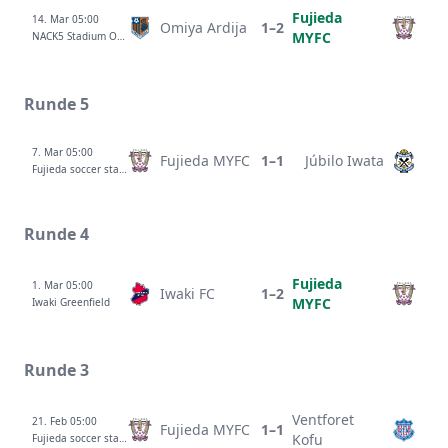
Fujieda
14. Mar 05:00
Omiya Ardija
1–2
MYFC
NACK5 Stadium Omiya
Runde 5
7. Mar 05:00
Fujieda MYFC
1–1
Júbilo Iwata
Fujieda soccer stadium
Runde 4
Fujieda
1. Mar 05:00
Iwaki FC
1–2
MYFC
Iwaki Greenfield
Runde 3
Ventforet
21. Feb 05:00
Fujieda MYFC
1–1
Kofu
Fujieda soccer stadium