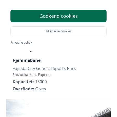
Godkend cookies
Fujieda MYFC
Tillad ikke cookies
Grundlagt:
2004
Liga:
J2/J3 League
Privatlivspolitik
Placering:
#10
Hjemmebane
Fujieda City General Sports Park
Shizuoka-ken, Fujieda
Kapacitet:
13000
Overflade:
Græs