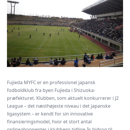
Fujieda MYFC er en professionel japansk
fodboldklub fra byen Fujieda i Shizuoka-
præfekturet. Klubben, som aktuelt konkurrerer i J2
League – det næsthøjeste niveau i det japanske
ligasystem – er kendt for sin innovative
finansieringsmodel, hvor et stort antal
onlineabonnenter i klubbens tidlige år bidrog til