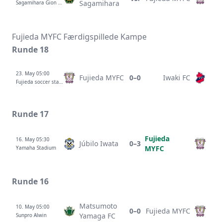
Sagamihara
Sagamihara Gion Stadium
Fujieda MYFC Færdigspillede Kampe
Runde 18
23. May 05:00
Fujieda MYFC
0–0
Iwaki FC
Fujieda soccer stadium
Runde 17
Fujieda
16. May 05:30
Júbilo Iwata
0–3
MYFC
Yamaha Stadium
Runde 16
Matsumoto
10. May 05:00
0–0
Fujieda MYFC
Yamaga FC
Sunpro Alwin