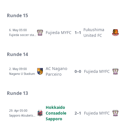
Runde 15
Fukushima
6. May 05:00
Fujieda MYFC
1–1
United FC
Fujieda soccer stadium
Runde 14
AC Nagano
2. May 09:00
0–0
Fujieda MYFC
Parceiro
Nagano U Stadium
Runde 13
Hokkaido
29. Apr 05:00
Consadole
2–1
Fujieda MYFC
Sapporo Atsubetsu Stadium
Sapporo