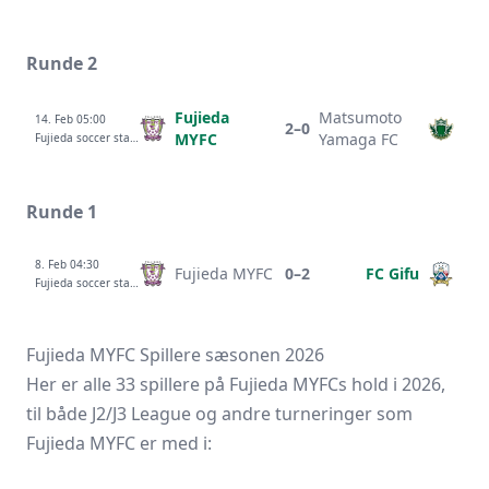
Runde 2
Fujieda
Matsumoto
14. Feb 05:00
2–0
MYFC
Yamaga FC
Fujieda soccer stadium
Runde 1
8. Feb 04:30
Fujieda MYFC
0–2
FC Gifu
Fujieda soccer stadium
Fujieda MYFC Spillere sæsonen 2026
Her er alle 33 spillere på Fujieda MYFCs hold i 2026,
til både J2/J3 League og andre turneringer som
Fujieda MYFC er med i: