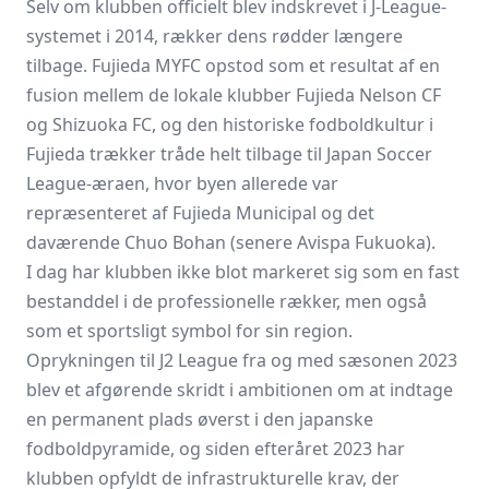
Selv om klubben officielt blev indskrevet i J-League-
systemet i 2014, rækker dens rødder længere
tilbage. Fujieda MYFC opstod som et resultat af en
fusion mellem de lokale klubber Fujieda Nelson CF
og Shizuoka FC, og den historiske fodboldkultur i
Fujieda trækker tråde helt tilbage til Japan Soccer
League-æraen, hvor byen allerede var
repræsenteret af Fujieda Municipal og det
daværende Chuo Bohan (senere Avispa Fukuoka).
I dag har klubben ikke blot markeret sig som en fast
bestanddel i de professionelle rækker, men også
som et sportsligt symbol for sin region.
Oprykningen til J2 League fra og med sæsonen 2023
blev et afgørende skridt i ambitionen om at indtage
en permanent plads øverst i den japanske
fodboldpyramide, og siden efteråret 2023 har
klubben opfyldt de infrastrukturelle krav, der