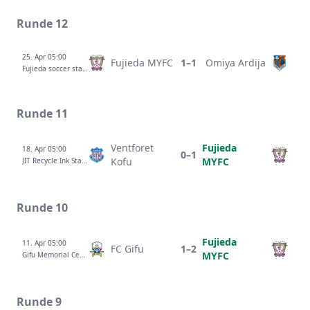
Runde 12
25. Apr 05:00
Fujieda MYFC
1–1
Omiya Ardija
Fujieda soccer stadium
Runde 11
Ventforet
Fujieda
18. Apr 05:00
0–1
Kofu
MYFC
JIT Recycle Ink Stadium
Runde 10
Fujieda
11. Apr 05:00
FC Gifu
1–2
MYFC
Gifu Memorial Center Nagaragawa Ball Field
Runde 9