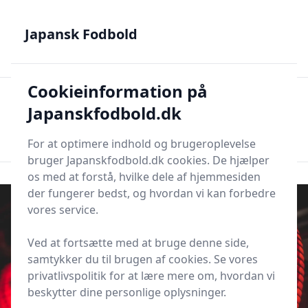
Japansk Fodbold - Din guide til J.League, Samurai Blue og
japanske talenter
Japansk Fodbold
Cookieinformation på
Japansk Fodbold
Men
Japanskfodbold.dk
Søg nu
Søg nu
For at optimere indhold og brugeroplevelse
bruger Japanskfodbold.dk cookies. De hjælper
os med at forstå, hvilke dele af hjemmesiden
der fungerer bedst, og hvordan vi kan forbedre
vores service.
Ved at fortsætte med at bruge denne side,
samtykker du til brugen af cookies. Se vores
privatlivspolitik for at lære mere om, hvordan vi
beskytter dine personlige oplysninger.