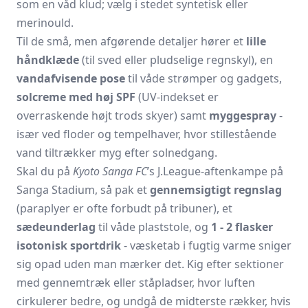
som en våd klud; vælg i stedet syntetisk eller
merinould.
Til de små, men afgørende detaljer hører et
lille
håndklæde
(til sved eller pludselige regnskyl), en
vandafvisende pose
til våde strømper og gadgets,
solcreme med høj SPF
(UV-indekset er
overraskende højt trods skyer) samt
myggespray
-
især ved floder og tempelhaver, hvor stillestående
vand tiltrækker myg efter solnedgang.
Skal du på
Kyoto Sanga FC
’s J.League-aftenkampe på
Sanga Stadium, så pak et
gennemsigtigt regnslag
(paraplyer er ofte forbudt på tribuner), et
sædeunderlag
til våde plaststole, og
1 - 2 flasker
isotonisk sportdrik
- væsketab i fugtig varme sniger
sig opad uden man mærker det. Kig efter sektioner
med gennemtræk eller ståpladser, hvor luften
cirkulerer bedre, og undgå de midterste rækker, hvis