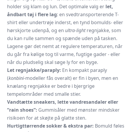
holder sig klam og lun. Det optimale valg er
let,
åndbart tøj i flere lag
: en svedtransporterende T-
shirt eller undertrøje inderst, en tynd bomulds- eller
hørskjorte udenpå, og en
ultra-light
regnjakke, som
du kan rulle sammen og spænde uden på tasken.
Lagene gør det nemt at regulere temperaturen, når
du går fra kølige tog til varme, fugtige gader - eller
når du pludselig skal søge ly for en byge.
Let regnjakke/paraply:
En kompakt paraply
(
konbini
-modeller fås overalt) er fin i byen, men en
knælang regnjakke er bedre i bjergrige
tempelområder med smalle stier.
Vandtætte sneakers, lette vandresandaler eller
“rain shoes”:
Gummisåler med mønster mindsker
risikoen for at skøjte på glatte sten.
Hurtigttørrende sokker & ekstra par:
Bomuld føles