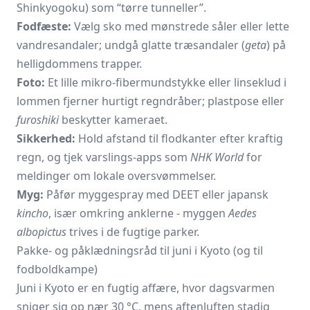
Shinkyogoku) som “tørre tunneller”.
Fodfæste:
Vælg sko med mønstrede såler eller lette
vandresandaler; undgå glatte træsandaler (
geta
) på
helligdommens trapper.
Foto:
Et lille mikro-fibermundstykke eller linseklud i
lommen fjerner hurtigt regndråber; plastpose eller
furoshiki
beskytter kameraet.
Sikkerhed:
Hold afstand til flodkanter efter kraftig
regn, og tjek varslings-apps som
NHK World
for
meldinger om lokale oversvømmelser.
Myg:
Påfør myggespray med DEET eller japansk
kincho
, især omkring anklerne - myggen
Aedes
albopictus
trives i de fugtige parker.
Pakke- og påklædningsråd til juni i Kyoto (og til
fodboldkampe)
Juni i Kyoto er en fugtig affære, hvor dagsvarmen
sniger sig op nær 30 °C, mens aftenluften stadig