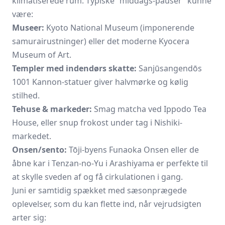
klimatiserede rum. Typiske “middags-pauser” kunne
være:
Museer:
Kyoto National Museum (imponerende
samurairustninger) eller det moderne Kyocera
Museum of Art.
Templer med indendørs skatte:
Sanjūsangendōs
1001 Kannon-statuer giver halvmørke og kølig
stilhed.
Tehuse & markeder:
Smag matcha ved Ippodo Tea
House, eller snup frokost under tag i Nishiki-
markedet.
Onsen/sento:
Tōji-byens Funaoka Onsen eller de
åbne kar i Tenzan-no-Yu i Arashiyama er perfekte til
at skylle sveden af og få cirkulationen i gang.
Juni er samtidig spækket med sæsonprægede
oplevelser, som du kan flette ind, når vejrudsigten
arter sig: