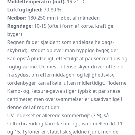
Middeltemperatur (nat):
19-21 °C
Luftfugtighed:
70-80 %
Nedbør:
180-250 mm i løbet af måneden
Regndage:
10-15 (ofte i form af korte, kraftige
byger)
Regnen falder sjældent som endeløse heldags-
skybrud; i stedet oplever man hyppige byger, der
kan opstå pludseligt, efterfulgt af pauser med dis og
fugtig varme. De mest intense skyer driver ofte ind
fra sydøst om eftermiddagen, og lejlighedsvise
tordenbyger kan afkøle luften midlertidigt. Floderne
Kamo- og Katsura-gawa stiger typisk et par snese
centimeter, men oversvømmelser er usædvanlige i
denne del af regntiden.
UV-indekset er allerede sommerhøjt (7-9), så
solforbrænding kan ske hurtigt, især mellem kl. 11
og 15. Tyfoner er statistisk sjældne i juni, men de