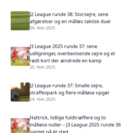
J2 League runde 38: Storsejre, sene
afgørelser og en målløs taktisk duel
30. Nov 2025
J3 League 2025 runde 37: sene
udligninger, overbevisende sejre og et
rødt kort der ændrede en kamp
25. Nov 2025
J2 League runde 37: Smalle sejre,
straffespark og flere målløse opgør
24. Nov 2025
Hattrick, tidlige fuldtræffere og to
målløse nuller – J3 League 2025 runde 36
samlet på ét sted