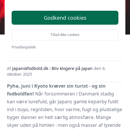
Godkend cookies
Tillad ikke cookies
Hvordan er vejret i Kyoto i
juni måned?
Privatlivspolitik
Af
Japanskfodbold.dk
i
Bliv klogere på Japan
den
6.
oktober 2025
Pyha, juni i Kyoto kræver sin turist - og sin
fodboldfan!
Når forsommeren i Danmark stadig
kan være lunefuld, går Japans gamle kejserby fuldt
ind i
tsuyu
, regntiden, hvor varme, fugt og pludselige
byger danner en helt særlig atmosfære. Mange
skyer uden på himlen - men også masser af lysende