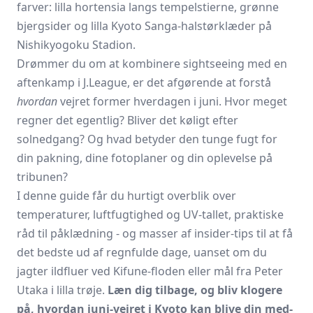
farver: lilla hortensia langs tempelstierne, grønne
bjergsider og lilla Kyoto Sanga-halstørklæder på
Nishikyogoku Stadion.
Drømmer du om at kombinere sightseeing med en
aften­kamp i J.League, er det afgørende at forstå
hvordan
vejret former hverdagen i juni. Hvor meget
regner det egentlig? Bliver det køligt efter
solnedgang? Og hvad betyder den tunge fugt for
din pakning, dine foto­planer og din oplevelse på
tribunen?
I denne guide får du hurtigt overblik over
temperaturer, luftfugtighed og UV-tallet, praktiske
råd til påklædning - og masser af insider-tips til at få
det bedste ud af regnfulde dage, uanset om du
jagter ildfluer ved Kifune-floden eller mål fra Peter
Utaka i lilla trøje.
Læn dig tilbage, og bliv klogere
på, hvordan juni-vejret i Kyoto kan blive din med-