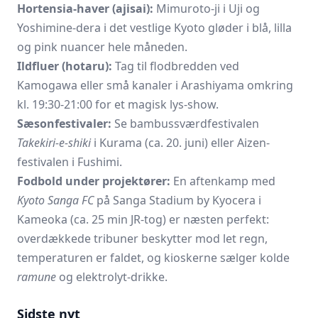
Hortensia-haver (ajisai):
Mimuroto-ji i Uji og
Yoshimine-dera i det vestlige Kyoto gløder i blå, lilla
og pink nuancer hele måneden.
Ildfluer (hotaru):
Tag til flodbredden ved
Kamogawa eller små kanaler i Arashiyama omkring
kl. 19:30-21:00 for et magisk lys-show.
Sæsonfestivaler:
Se bambussværdfestivalen
Takekiri-e-shiki
i Kurama (ca. 20. juni) eller Aizen-
festivalen i Fushimi.
Fodbold under projektører:
En aftenkamp med
Kyoto Sanga FC
på Sanga Stadium by Kyocera i
Kameoka (ca. 25 min JR-tog) er næsten perfekt:
overdækkede tribuner beskytter mod let regn,
temperaturen er faldet, og kioskerne sælger kolde
ramune
og elektrolyt-drikke.
Sidste nyt