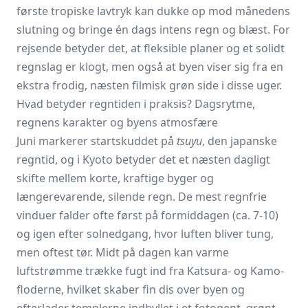
første tropiske lavtryk kan dukke op mod månedens
slutning og bringe én dags intens regn og blæst. For
rejsende betyder det, at fleksible planer og et solidt
regnslag er klogt, men også at byen viser sig fra en
ekstra frodig, næsten filmisk grøn side i disse uger.
Hvad betyder regntiden i praksis? Dagsrytme,
regnens karakter og byens atmosfære
Juni markerer startskuddet på
tsuyu
, den japanske
regntid, og i Kyoto betyder det et næsten dagligt
skifte mellem korte, kraftige byger og
længerevarende, silende regn. De mest regnfrie
vinduer falder ofte først på formiddagen (ca. 7-10)
og igen efter solnedgang, hvor luften bliver tung,
men oftest tør. Midt på dagen kan varme
luftstrømme trække fugt ind fra Katsura- og Kamo-
floderne, hvilket skaber fin dis over byen og
efterlader templerne indhyllet i et fotogent, grønt