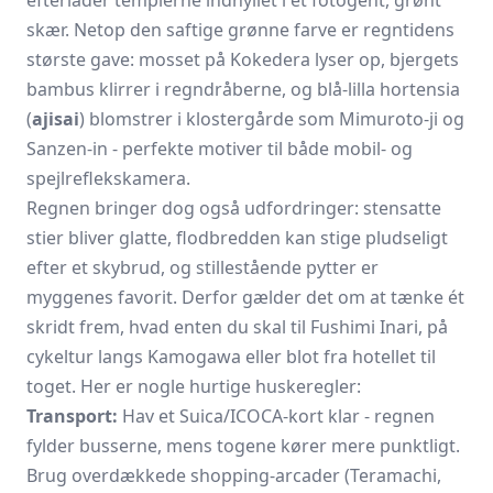
skær. Netop den saftige grønne farve er regntidens
største gave: mosset på Kokedera lyser op, bjergets
bambus klirrer i regndråberne, og blå-lilla hortensia
(
ajisai
) blomstrer i klostergårde som Mimuroto-ji og
Sanzen-in - perfekte motiver til både mobil- og
spejlreflekskamera.
Regnen bringer dog også udfordringer: stensatte
stier bliver glatte, flodbredden kan stige pludseligt
efter et skybrud, og stillestående pytter er
myggenes favorit. Derfor gælder det om at tænke ét
skridt frem, hvad enten du skal til Fushimi Inari, på
cykeltur langs Kamogawa eller blot fra hotellet til
toget. Her er nogle hurtige huskeregler:
Transport:
Hav et Suica/ICOCA-kort klar - regnen
fylder busserne, mens togene kører mere punktligt.
Brug overdækkede shopping-arcader (Teramachi,