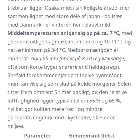
I februar ligger Osaka midt i sin køligste årstid, men
sammen-lignet med store dele af Japan - og især
med Danmark - er vinteren her relativt mild.
Middeltemperaturen sniger sig op på ca. 7 °C
, med
gennemsnitlige dagmaksimum omkring 10-11 °C og
natteminimum på 3-4 °C. Nedbørsmængden er
moderat:
cirka 65 mm fordelt på 8-10 regnvejrsdage
,
ofte som korte byger snarere end heldagsregn.
Snefald forekommer sjældent i selve byområdet,
men kan vise sig som slud på kolde morgener. Solen
titter frem omtrent 5 timer dagligt, og den relative
luftfugtighed ligger typisk mellem 55 % og 65 %,
hvilket gør kulden mere “tør” og mindre
gennemtrængende end i kystnære, blæsende
miljøer.
Parameter
Gennemsnit (feb.)