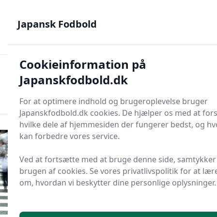
Japansk Fodbold - Din guide til J.League, Samurai Blue og
japanske talenter
Japansk Fodbold
Cookieinformation på
Japansk Fodbold
Men
Japanskfodbold.dk
Søg nu
Søg nu
For at optimere indhold og brugeroplevelse bruger
Japanskfodbold.dk cookies. De hjælper os med at fors
hvilke dele af hjemmesiden der fungerer bedst, og hv
kan forbedre vores service.
Ved at fortsætte med at bruge denne side, samtykker 
brugen af cookies. Se vores privatlivspolitik for at læ
om, hvordan vi beskytter dine personlige oplysninger.