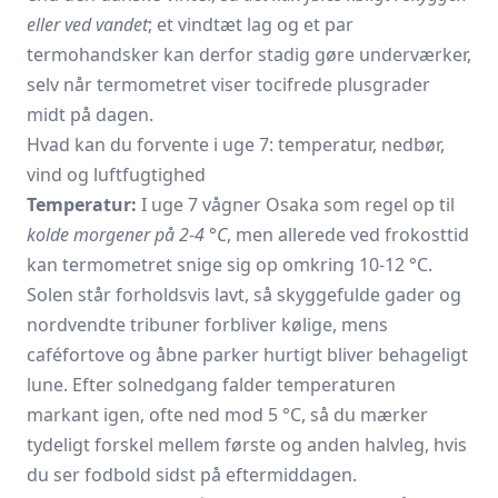
eller ved vandet
; et vindtæt lag og et par
termohandsker kan derfor stadig gøre underværker,
selv når termometret viser tocifrede plusgrader
midt på dagen.
Hvad kan du forvente i uge 7: temperatur, nedbør,
vind og luftfugtighed
Temperatur:
I uge 7 vågner Osaka som regel op til
kolde morgener på 2-4 °C
, men allerede ved frokosttid
kan termometret snige sig op omkring 10-12 °C.
Solen står forholdsvis lavt, så skyggefulde gader og
nordvendte tribuner forbliver kølige, mens
caféfortove og åbne parker hurtigt bliver behageligt
lune. Efter solnedgang falder temperaturen
markant igen, ofte ned mod 5 °C, så du mærker
tydeligt forskel mellem første og anden halvleg, hvis
du ser fodbold sidst på eftermiddagen.