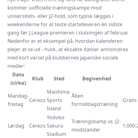
kommer uofficielle træningskampe mod
universitets- eller J2-hold, som typisk lægges i
weekenderne for at teste start­elleveren én sidste
gang før J.League-premieren i slutningen af februar.
Nedenfor er et eksempel på, hvordan kalenderen
plejer at se ud - husk, at eksakte datoer annonceres
med kort varsel på klubbernes japanske sociale
medier:
Dato
Klub
Sted
Begivenhed
(cirka)
Maishima
Mandag-
Åben
Cerezo
Sports
Gratis
fredag
formiddagstræning
Island
Yodoko
Træningskamp vs. J2-
Lørdag
Cerezo
Sakura
1.000-
modstander
Stadium