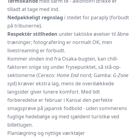
Termokande
med varm te - alkoholfri drikke er
tilladt at tage med ind.
Nedpakkeligt regnslag
i stedet for paraply (forbudt
på tribunerne).
Respektér stillheden
under taktiske øvelser til åbne
træninger; fotografering er normalt OK, men
livestreaming er forbudt.
Kommer vinden ind fra Osaka-bugten, kan chill-
faktoren snige sig under frysepunktet, så stå-op-
sektionerne (Cerezo:
Home End
nord; Gamba:
G-Zone
syd) kræver ekstra lag, mens de overdækkede
langsider giver lunere komfort. Med lidt
forberedelse er februar i Kansai den perfekte
smagsprøve på japansk fodbold - uden sommerens
fugtige hedebølge og med sjældent turistkø ved
billetlugen.
Planlægning og nyttige værktøjer