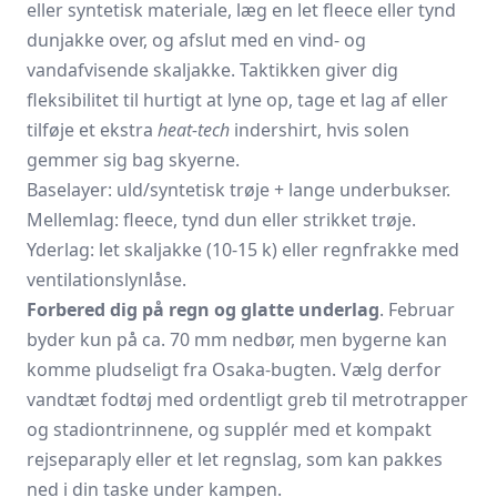
eller syntetisk materiale, læg en let fleece eller tynd
dunjakke over, og afslut med en vind- og
vandafvisende skaljakke. Taktikken giver dig
fleksibilitet til hurtigt at lyne op, tage et lag af eller
tilføje et ekstra
heat-tech
indershirt, hvis solen
gemmer sig bag skyerne.
Baselayer: uld/syntetisk trøje + lange underbukser.
Mellemlag: fleece, tynd dun eller strikket trøje.
Yderlag: let skaljakke (10-15 k) eller regnfrakke med
ventilationslynlåse.
Forbered dig på regn og glatte underlag
. Februar
byder kun på ca. 70 mm nedbør, men bygerne kan
komme pludseligt fra Osaka-bugten. Vælg derfor
vandtæt fodtøj med ordentligt greb til metrotrapper
og stadiontrinnene, og supplér med et kompakt
rejseparaply eller et let regnslag, som kan pakkes
ned i din taske under kampen.