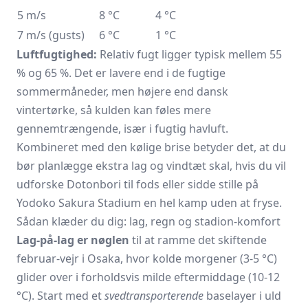
5 m/s
8 °C
4 °C
7 m/s (gusts)
6 °C
1 °C
Luftfugtighed:
Relativ fugt ligger typisk mellem 55
% og 65 %. Det er lavere end i de fugtige
sommermåneder, men højere end dansk
vintertørke, så kulden kan føles mere
gennemtrængende, især i fugtig havluft.
Kombineret med den kølige brise betyder det, at du
bør planlægge ekstra lag og vindtæt skal, hvis du vil
udforske Dotonbori til fods eller sidde stille på
Yodoko Sakura Stadium en hel kamp uden at fryse.
Sådan klæder du dig: lag, regn og stadion-komfort
Lag-på-lag er nøglen
til at ramme det skiftende
februar-vejr i Osaka, hvor kolde morgener (3-5 °C)
glider over i forholdsvis milde eftermiddage (10-12
°C). Start med et
svedtransporterende
baselayer i uld