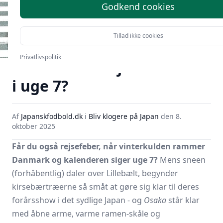
Godkend cookies
Tillad ikke cookies
Privatlivspolitik
Hvordan er vejret i Osaka
i uge 7?
Af
Japanskfodbold.dk
i
Bliv klogere på Japan
den
8.
oktober 2025
Får du også rejsefeber, når vinterkulden rammer
Danmark og kalenderen siger uge 7?
Mens sneen
(forhåbentlig) daler over Lillebælt, begynder
kirsebærtræerne så småt at gøre sig klar til deres
forårsshow i det sydlige Japan - og
Osaka
står klar
med åbne arme, varme ramen-skåle og