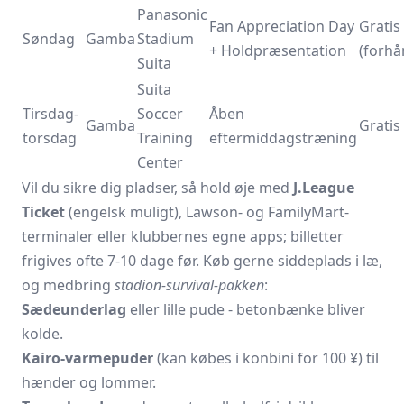
Panasonic
Fan Appreciation Day
Gratis
Søndag
Gamba
Stadium
+ Holdpræsentation
(forhå
Suita
Suita
Tirsdag-
Soccer
Åben
Gamba
Gratis
torsdag
Training
eftermiddagstræning
Center
Vil du sikre dig pladser, så hold øje med
J.League
Ticket
(engelsk muligt), Lawson- og FamilyMart-
terminaler eller klubbernes egne apps; billetter
frigives ofte 7-10 dage før. Køb gerne siddeplads i læ,
og medbring
stadion-survival-pakken
:
Sædeunderlag
eller lille pude - betonbænke bliver
kolde.
Kairo-varmepuder
(kan købes i konbini for 100 ¥) til
hænder og lommer.