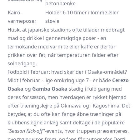
betonbænke
Kairo-
Holder 6-10 timer i lomme eller
varmeposer
støvle
Husk, at japanske stadions ofte tillader medbragt
mad og drikke i gennemsigtige poser - en
termokande med varm te eller kaffe er derfor
prikken over i’et, når temperaturen falder efter
solnedgang.
Fodbold i februar: hvad sker der i Osaka-området?
Midt i februar - lige omkring uge 7 - er både
Cerezo
Osaka
og
Gamba Osaka
stadig i fuld gang med
deres forsæson, men hverdagen er rykket hjemad
efter træningslejre på Okinawa og i Kagoshima. Det
betyder, at du ofte kan fange åbne træninger på
klubbens egne anlæg samt deltage i de populære
“Season Kick-off”
-events, hvor truppen præsenteres,
nye trøjer vises frem, og fans får autografer. Dertil