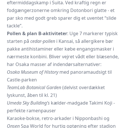
eftermiddagskamp i Suita. Ved kraftig regn er
fodgængerzonerne omkring Dotonbori glatte - et
par sko med godt greb sparer dig et uventet “slide
tackle”.
Pollen & plan B-aktiviteter
: Uge 7 markerer typisk
starten på
cedar-pollen
i Kansai, så allergikere bør
pakke antihistaminer eller købe engangsmasker i
nærmeste konbini. Bliver vejret vådt eller blæsende,
har Osaka masser af indendørsalternativer:
Osaka Museum of History
med panoramaudsigt til
Castle-parken
TeamLab Botanical Garden
(delvist overdækket
lyskunst, åben til kl. 21)
Umeda Sky Building’s
kælder-madgade Takimi Koji -
perfekte ramenpauser
Karaoke-bokse, retro-arkader i Nipponbashi og
Onsen
Spa World for hurtig optøning efter stadion