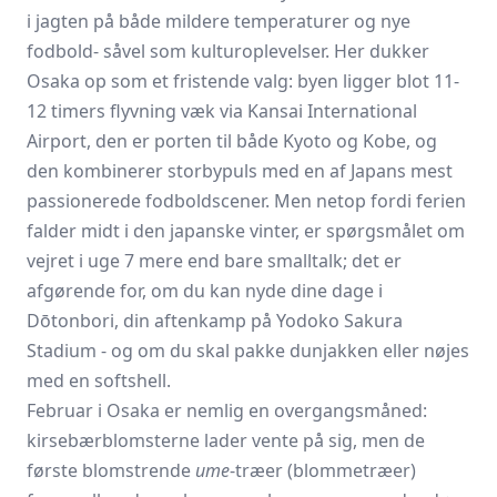
i jagten på både mildere temperaturer og nye
fodbold- såvel som kultur­oplevelser. Her dukker
Osaka op som et fristende valg: byen ligger blot 11-
12 timers flyvning væk via Kansai International
Airport, den er porten til både Kyoto og Kobe, og
den kombinerer storby­puls med en af Japans mest
passionerede fodboldscener. Men netop fordi ferien
falder midt i den japanske vinter, er spørgsmålet om
vejret i uge 7 mere end bare smalltalk; det er
afgørende for, om du kan nyde dine dage i
Dōtonbori, din aftenkamp på Yodoko Sakura
Stadium - og om du skal pakke dunjakken eller nøjes
med en softshell.
Februar i Osaka er nemlig en overgangs­måned:
kirsebærblomsterne lader vente på sig, men de
første blomstrende
ume
-træer (blommetræer)