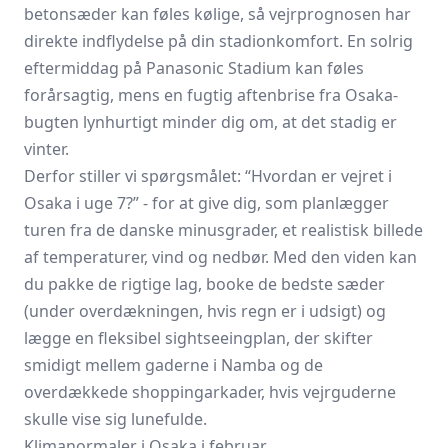
betonsæder kan føles kølige, så vejrprognosen har
direkte indflydelse på din stadionkomfort. En solrig
eftermiddag på Panasonic Stadium kan føles
forårsagtig, mens en fugtig aftenbrise fra Osaka-
bugten lynhurtigt minder dig om, at det stadig er
vinter.
Derfor stiller vi spørgsmålet: “Hvordan er vejret i
Osaka i uge 7?” - for at give dig, som planlægger
turen fra de danske minusgrader, et realistisk billede
af temperaturer, vind og nedbør. Med den viden kan
du pakke de rigtige lag, booke de bedste sæder
(under overdækningen, hvis regn er i udsigt) og
lægge en fleksibel sightseeing­plan, der skifter
smidigt mellem gaderne i Namba og de
overdækkede shopping­arkader, hvis vejrguderne
skulle vise sig lunefulde.
Klimanormaler i Osaka i februar