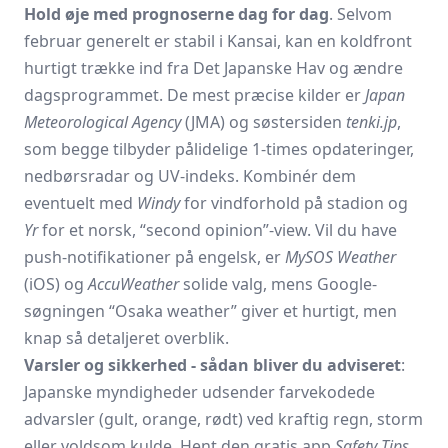
Hold øje med prognoserne dag for dag
. Selvom
februar generelt er stabil i Kansai, kan en koldfront
hurtigt trække ind fra Det Japanske Hav og ændre
dagsprogrammet. De mest præcise kilder er
Japan
Meteorological Agency
(
JMA
) og søstersiden
tenki.jp
,
som begge tilbyder pålidelige 1-times opdateringer,
nedbørsradar og UV-indeks. Kombinér dem
eventuelt med
Windy
for vindforhold på stadion og
Yr
for et norsk, “second opinion”-view. Vil du have
push-notifikationer på engelsk, er
MySOS Weather
(iOS) og
AccuWeather
solide valg, mens Google-
søgningen “Osaka weather” giver et hurtigt, men
knap så detaljeret overblik.
Varsler og sikkerhed - sådan bliver du adviseret
:
Japanske myndigheder udsender farvekodede
advarsler (gult, orange, rødt) ved kraftig regn, storm
eller voldsom kulde. Hent den gratis app
Safety Tips
,