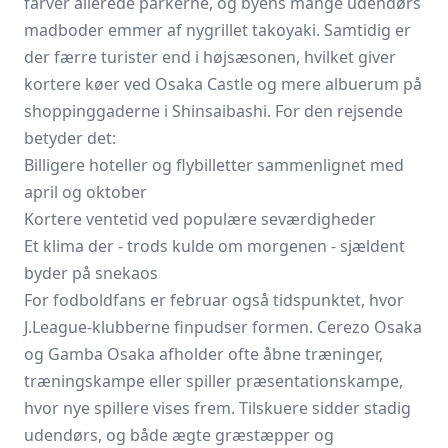
farver allerede parkerne, og byens mange udendørs
madboder emmer af nygrillet takoyaki. Samtidig er
der færre turister end i højsæsonen, hvilket giver
kortere køer ved Osaka Castle og mere albuerum på
shopping­gaderne i Shinsaibashi. For den rejsende
betyder det:
Billigere hoteller og flybilletter sammenlignet med
april og oktober
Kortere ventetid ved populære seværdigheder
Et klima der - trods kulde om morgenen - sjældent
byder på snekaos
For fodbold­fans er februar også tidspunktet, hvor
J.League-klubberne finpudser formen.
Cerezo Osaka
og
Gamba Osaka
afholder ofte åbne træninger,
træningskampe eller spiller præsentations­kampe,
hvor nye spillere vises frem. Tilskuere sidder stadig
udendørs, og både ægte græstæpper og