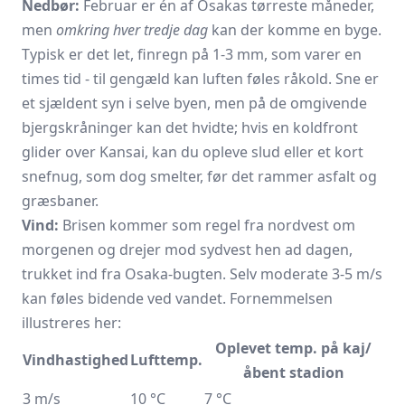
Nedbør:
Februar er én af Osakas tørreste måneder,
men
omkring hver tredje dag
kan der komme en byge.
Typisk er det let, finregn på 1-3 mm, som varer en
times tid - til gengæld kan luften føles råkold. Sne er
et sjældent syn i selve byen, men på de omgivende
bjergskråninger kan det hvidte; hvis en koldfront
glider over Kansai, kan du opleve slud eller et kort
snefnug, som dog smelter, før det rammer asfalt og
græsbaner.
Vind:
Brisen kommer som regel fra nordvest om
morgenen og drejer mod sydvest hen ad dagen,
trukket ind fra Osaka-bugten. Selv moderate 3-5 m/s
kan føles bidende ved vandet. Fornemmelsen
illustreres her:
Oplevet temp. på kaj/
Vindhastighed
Lufttemp.
åbent stadion
3 m/s
10 °C
7 °C