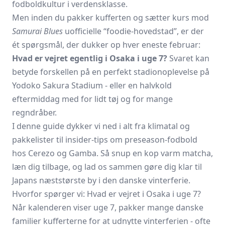
fodboldkultur i verdensklasse.
Men inden du pakker kufferten og sætter kurs mod
Samurai Blues
uofficielle “foodie-hovedstad”, er der
ét spørgsmål, der dukker op hver eneste februar:
Hvad er vejret egentlig i Osaka i uge 7?
Svaret kan
betyde forskellen på en perfekt stadionoplevelse på
Yodoko Sakura Stadium - eller en halvkold
eftermiddag med for lidt tøj og for mange
regndråber.
I denne guide dykker vi ned i alt fra klimatal og
pakkelister til insider-tips om preseason-fodbold
hos Cerezo og Gamba. Så snup en kop varm matcha,
læn dig tilbage, og lad os sammen gøre dig klar til
Japans næststørste by i den danske vinterferie.
Hvorfor spørger vi: Hvad er vejret i Osaka i uge 7?
Når kalenderen viser uge 7, pakker mange danske
familier kufferterne for at udnytte vinterferien - ofte