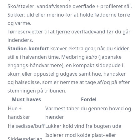
Sko/støvler: vandafvisende overflade + profileret sål.
Sokker: uld eller merino for at holde fødderne tørre
og varme.
Tørreservietter til at fjerne overfladevand før du går
indendørs.
Stadion-komfort
kræver ekstra gear, når du sidder
stille i halvanden time. Medbring
kairo
(japanske
engangs-håndvarmere), en kompakt siddepude i
skum eller oppustelig udgave samt hue, handsker
og halsedisse, som er nemme at tage af/og på efter
stemningen på tribunen.
Must-haves
Fordel
Hue +
Varmest taber du gennem hoved og
handsker
hænder
Halsedisse/buff
Lukker kold vind fra bugten ude
Isolerer mod kolde plast- eller
Siddeunderlag