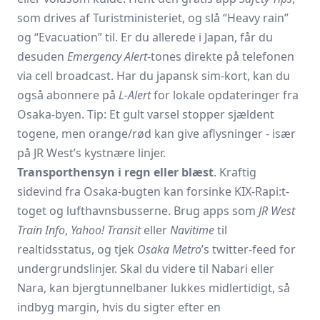
som drives af Turistministeriet, og slå “Heavy rain”
og “Evacuation” til. Er du allerede i Japan, får du
desuden
Emergency Alert
-tones direkte på telefonen
via cell broadcast. Har du japansk sim-kort, kan du
også abonnere på
L-Alert
for lokale opdateringer fra
Osaka-byen. Tip: Et gult varsel stopper sjældent
togene, men orange/rød kan give aflysninger - især
på JR West’s kystnære linjer.
Transporthensyn i regn eller blæst
. Kraftig
sidevind fra Osaka-bugten kan forsinke KIX-Rapi:t-
toget og lufthavnsbusserne. Brug apps som
JR West
Train Info
,
Yahoo! Transit
eller
Navitime
til
realtidsstatus, og tjek
Osaka Metro
’s twitter-feed for
undergrundslinjer. Skal du videre til Nabari eller
Nara, kan bjergtunnelbaner lukkes midlertidigt, så
indbyg margin, hvis du sigter efter en