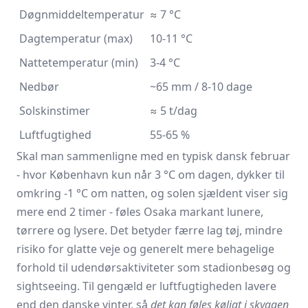
Døgnmiddeltemperatur
≈ 7 °C
Dagtemperatur (max)
10-11 °C
Nattetemperatur (min)
3-4 °C
Nedbør
~65 mm / 8-10 dage
Solskinstimer
≈ 5 t/dag
Luftfugtighed
55-65 %
Skal man sammenligne med en typisk dansk februar
- hvor København kun når 3 °C om dagen, dykker til
omkring -1 °C om natten, og solen sjældent viser sig
mere end 2 timer - føles Osaka markant lunere,
tørrere og lysere. Det betyder færre lag tøj, mindre
risiko for glatte veje og generelt mere behagelige
forhold til udendørsaktiviteter som stadionbesøg og
sightseeing. Til gengæld er luftfugtigheden lavere
end den danske vinter, så
det kan føles køligt i skyggen