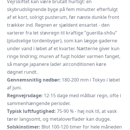
Vejrskiftet kan være brutalt hurtigt: en
skybrudslignende byge på fem minutter efterfulgt
af et kort, solrigt pusterum, før næste dunkle front
trækker ind. Regnen er sjældent ensartet - den
varierer fra let støvregn til kraftige ”guerilla-shōu”
(pludselige tordenbyger), som kan lægge gaderne
under vand i løbet af et kvarter. Nætterne giver kun
ringe lindring; muren af fugt holder varmen fanget,
så mange japanere lader airconditionen køre
døgnet rundt.
Gennemsnitlig nedbør:
180-200 mm i Tokyo i løbet
af juni.
Regnvejrsdage:
12-15 dage med målbar regn, ofte i
sammenhængende perioder.
Typisk luftfugtighed:
75-90 % - høj nok til, at vask
tører langsomt, og metaloverflader kan dugge.
Solskinstimer:
Blot 100-120 timer for hele måneden