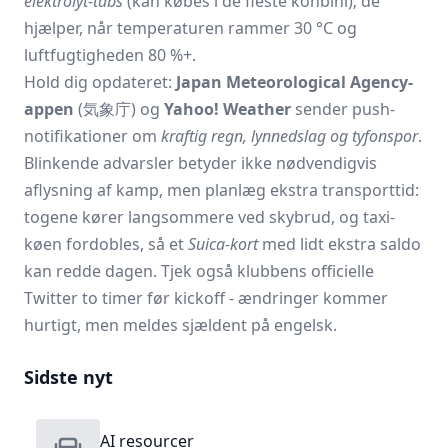
elektrolyt-tabs
(kan købes i de fleste konbini); de
hjælper, når temperaturen rammer 30 °C og
luftfugtigheden 80 %+.
Hold dig opdateret:
Japan Meteorological Agency-
appen
(気象庁) og
Yahoo! Weather
sender push-
notifikationer om
kraftig regn, lynnedslag og tyfonspor
.
Blinkende advarsler betyder ikke nødvendigvis
aflysning af kamp, men planlæg ekstra transporttid:
togene kører langsommere ved skybrud, og taxi-
køen fordobles, så et
Suica-kort
med lidt ekstra saldo
kan redde dagen. Tjek også klubbens officielle
Twitter to timer før kickoff - ændringer kommer
hurtigt, men meldes sjældent på engelsk.
Sidste nyt
AI resourcer