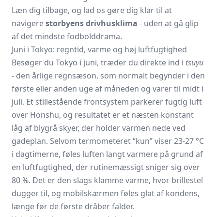
Læn dig tilbage, og lad os gøre dig klar til at
navigere
storbyens drivhusklima
- uden at gå glip
af det mindste fodbolddrama.
Juni i Tokyo: regntid, varme og høj luftfugtighed
Besøger du Tokyo i juni, træder du direkte ind i
tsuyu
- den årlige regnsæson, som normalt begynder i den
første eller anden uge af måneden og varer til midt i
juli. Et stillestående frontsystem parkerer fugtig luft
over Honshu, og resultatet er et næsten konstant
låg af blygrå skyer, der holder varmen nede ved
gadeplan. Selvom termometeret “kun” viser 23-27 °C
i dagtimerne, føles luften langt varmere på grund af
en luftfugtighed, der rutinemæssigt sniger sig over
80 %. Det er den slags klamme varme, hvor brillestel
dugger til, og mobilskærmen føles glat af kondens,
længe før de første dråber falder.