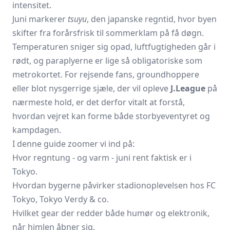
intensitet.
Juni markerer
tsuyu
, den japanske regntid, hvor byen
skifter fra forårsfrisk til sommerklam på få døgn.
Temperaturen sniger sig opad, luftfugtigheden går i
rødt, og paraplyerne er lige så obligatoriske som
metro­kortet. For rejsende fans, groundhoppere
eller blot nysgerrige sjæle, der vil opleve
J.League
på
nærmeste hold, er det derfor vitalt at forstå,
hvordan vejret kan forme både storby­eventyret og
kampdagen.
I denne guide zoomer vi ind på:
Hvor regntung - og varm - juni rent faktisk er i
Tokyo.
Hvordan bygerne påvirker stadionoplevelsen hos FC
Tokyo,
Tokyo Verdy
& co.
Hvilket gear der redder både humør og elektronik,
når himlen åbner sig.