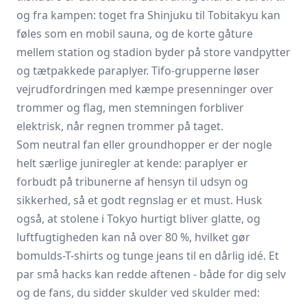
og fra kampen: toget fra Shinjuku til Tobitakyu kan
føles som en mobil sauna, og de korte gåture
mellem station og stadion byder på store vandpytter
og tætpakkede paraplyer. Tifo-grupperne løser
vejrudfordringen med kæmpe presenninger over
trommer og flag, men stemningen forbliver
elektrisk, når regnen trommer på taget.
Som neutral fan eller groundhopper er der nogle
helt særlige juniregler at kende: paraplyer er
forbudt på tribunerne af hensyn til udsyn og
sikkerhed, så et godt regnslag er et must. Husk
også, at stolene i Tokyo hurtigt bliver glatte, og
luftfugtigheden kan nå over 80 %, hvilket gør
bomulds-T-shirts og tunge jeans til en dårlig idé. Et
par små hacks kan redde aftenen - både for dig selv
og de fans, du sidder skulder ved skulder med: