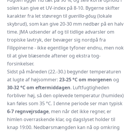
solen kan give et UV-index på 8-10. Bygerne skifter
karakter fra let støvregn til
guerilla-gōu
u
(lokale
skybrud), som kan give 20-30 mm nedbør på en halv
time. JMA udsender af og til tidlige advarsler om
tropiske lavtryk, der bevæger sig nordpå fra
Filippinerne - ikke egentlige tyfoner endnu, men nok
til at give blæsende aftener og ekstra tog­
forsinkelser.
Sidst på måneden (22.-30.) begynder temperaturen
at lugte af højsommer:
23-25 °C om morgenen
og
30-32 °C om eftermiddagen
. Luftfugtigheden
forbliver høj, så den oplevede temperatur (humidex)
kan føles som 35 °C. I denne periode ser man typisk
6-7 regnvejrsdage
, men når det ikke regner, er
himlen overraskende klar, og dagslyset holder til
knap 19:00. Nedbørsmængden kan nå op omkring