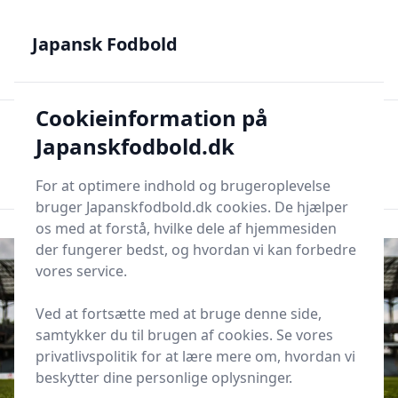
Japansk Fodbold - Din guide til J.League, Samurai Blue og
japanske talenter
Japansk Fodbold
Cookieinformation på
Japansk Fodbold
Men
Japanskfodbold.dk
Søg nu
Søg nu
For at optimere indhold og brugeroplevelse
bruger Japanskfodbold.dk cookies. De hjælper
os med at forstå, hvilke dele af hjemmesiden
der fungerer bedst, og hvordan vi kan forbedre
vores service.
Ved at fortsætte med at bruge denne side,
samtykker du til brugen af cookies. Se vores
privatlivspolitik for at lære mere om, hvordan vi
beskytter dine personlige oplysninger.