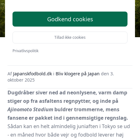
Godkend cookies
Tillad ikke cookies
Hvordan er vejret i Tokyo i
juni?
Privatlivspolitik
Af
Japanskfodbold.dk
i
Bliv klogere på Japan
den
3.
oktober 2025
Dugdråber siver ned ad neonlysene, varm damp
stiger op fra asfaltens regnpytter, og inde på
Ajinomoto Stadium
buldrer trommerne, mens
fansene er pakket ind i gennemsigtige regnslag.
Sådan kan en helt almindelig juniaften i Tokyo se ud
- en måned hvor både vejr og fodbold leverer høj