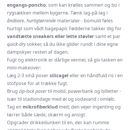
engangs-poncho
, som kan krølles sammen og bo i
rygsækken mellem bygerne. Tænk lag-på-lag i
åndbare, hurtigtørrende
materialer - bomuld føles
hurtigt som vådt bagepapir. Fødderne takker dig for
vandtætte sneakers eller lette støvler
samt et par
quick-dry
sokker, så du ikke glider rundt i dine egne
dampskyer resten af dagen.
Fugt og elektronik er dårlige venner, så giv tasken en
mini-makeover:
Læg 2-3 små poser
silicagel
eller en håndfuld ris i en
stofpose for at trække fugt.
Brug
zip-lock poser
til mobil, powerbank og billetter -
især til stadiondage med øl og sodavand i omløb.
Tag en
mikrofiberklud
med; den vejer ingenting og
tørrer både sæde, skærm og ansigt.
Opgrader drikkedunken til en, der kan rumme