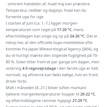
- omtrent halvdelen af, hvad maj kan præstere.
Temperatur, nedbør og dagslys: hvad kan du
forvente uge for uge
I starten af juni (ca. 1.-7.) ligger morgen­
temperaturen som regel på
17-20 °C
, mens
eftermiddagen kan snige sig op på
24-26 °C
. Det er
netop her, at den officielle
tsuyu
-meddelelse ofte
kommer fra Japan Meteorological Agency (JMA), og
du vil hurtigt mærke den stigende fugtighed på 70-
80 %. Solen titter frem et par gange om dagen, men
omkring
4-5 regnvejrsdage
i den første uge er helt
normalt, og aftnerne kan føles kølige, hvis en front
driver forbi.
Midt i måneden (8.-21.) bliver luften markant
tykkere: morgen­temperaturer hopper til
20-22 °C
,
og eftermiddagene rammer hyppigt
27-29 °C
.
Fugten ligger nu tæt på 90 %, og selv korte ophold i