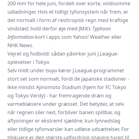
200 mm for hele juni, fordelt over korte, voldsomme
udladninger. Hvis et tidligt tyfonsystem når frem, er
det normalt i form af resttropisk regn med kraftige
vindstød; hold derfor øje med JMA’s
Typhoon
Information
-kort i apps som Yahoo! Weather eller
NHK News.
Vejret og fodbold: sådan påvirker juni J.League-
oplevelser i Tokyo
Selv midt under
tsuyu
kører J.League-programmet
stort set som normalt, fordi de japanske stadioner -
ikke mindst Ajinomoto Stadium (hjem for
FC Tokyo
og Tokyo Verdy) - har fremragende dræn og
varmeblæsere under græsset. Det betyder, at selv
når regnen siler ned, forbliver banen spillbar, og
aflysninger er ekstremt sjældne; kun lynnedslag
eller tidlige tyfonvarsler kan udløse udsættelser. For
tilskuere er den største udfordring snarere turen til