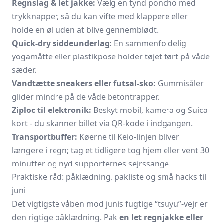
Regnslag & let jakke:
Vælg en tynd poncho med
trykknapper, så du kan vifte med klappere eller
holde en øl uden at blive gennemblødt.
Quick-dry siddeunderlag:
En sammenfoldelig
yogamåtte eller plastikpose holder tøjet tørt på våde
sæder.
Vandtætte sneakers eller futsal-sko:
Gummisåler
glider mindre på de våde betontrapper.
Ziploc til elektronik:
Beskyt mobil, kamera og Suica-
kort - du skanner billet via QR-kode i indgangen.
Transportbuffer:
Køerne til Keio-linjen bliver
længere i regn; tag et tidligere tog hjem eller vent 30
minutter og nyd supporternes sejrssange.
Praktiske råd: påklædning, pakliste og små hacks til
juni
Det vigtigste våben mod junis fugtige “tsuyu”-vejr er
den rigtige påklædning. Pak
en let regnjakke eller