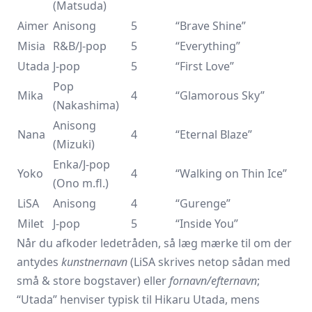
(Matsuda)
Aimer
Anisong
5
“Brave Shine”
Misia
R&B/J-pop
5
“Everything”
Utada
J-pop
5
“First Love”
Pop
Mika
4
“Glamorous Sky”
(Nakashima)
Anisong
Nana
4
“Eternal Blaze”
(Mizuki)
Enka/J-pop
Yoko
4
“Walking on Thin Ice”
(Ono m.fl.)
LiSA
Anisong
4
“Gurenge”
Milet
J-pop
5
“Inside You”
Når du afkoder ledetråden, så læg mærke til om der
antydes
kunstnernavn
(LiSA skrives netop sådan med
små & store bogstaver) eller
fornavn/efternavn
;
“Utada” henviser typisk til Hikaru Utada, mens