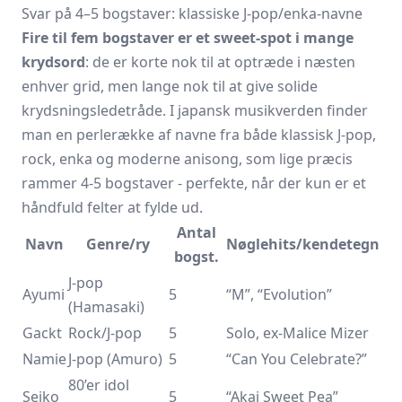
Svar på 4–5 bogstaver: klassiske J-pop/enka-navne
Fire til fem bogstaver er et sweet-spot i mange
krydsord
: de er korte nok til at optræde i næsten
enhver grid, men lange nok til at give solide
krydsningsledetråde. I japansk musikverden finder
man en perlerække af navne fra både klassisk J-pop,
rock, enka og moderne anisong, som lige præcis
rammer 4-5 bogstaver - perfekte, når der kun er et
håndfuld felter at fylde ud.
Antal
Navn
Genre/ry
Nøglehits/kendetegn
bogst.
J-pop
Ayumi
5
“M”, “Evolution”
(Hamasaki)
Gackt
Rock/J-pop
5
Solo, ex-Malice Mizer
Namie
J-pop (Amuro)
5
“Can You Celebrate?”
80’er idol
Seiko
5
“Akai Sweet Pea”