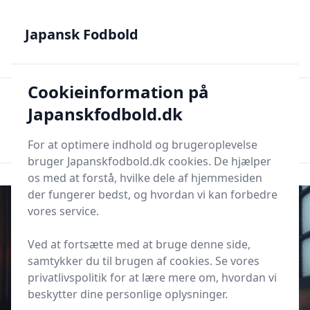
Japansk Fodbold - Din guide til J.League, Samurai Blue og
japanske talenter
Japansk Fodbold
Cookieinformation på
Japansk Fodbold
Men
Japanskfodbold.dk
Søg nu
Søg nu
For at optimere indhold og brugeroplevelse
bruger Japanskfodbold.dk cookies. De hjælper
os med at forstå, hvilke dele af hjemmesiden
der fungerer bedst, og hvordan vi kan forbedre
vores service.
Ved at fortsætte med at bruge denne side,
samtykker du til brugen af cookies. Se vores
privatlivspolitik for at lære mere om, hvordan vi
beskytter dine personlige oplysninger.