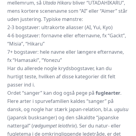
mellemrum, så
Utada Hikaru
bliver “UTADAHIKARU”,
mens kortere scenenavne som “AI” eller “Aimer” står
uden justering. Typiske mønstre:
2-3 bogstaver: ultrakorte aliasser (AI, Yui, Kyo)
4-6 bogstaver: fornavne eller efternavne, fx “Gackt”,
“Misia”, “Hikaru”
7+ bogstaver: hele navne eller længere efternavne,
fx “Hamasaki”, “Yonezu”
Har du allerede nogle krydsbogstaver, kan du
hurtigt teste, hvilken af disse kategorier dit felt
passer ind i.
Ordet “sanger” kan dog også pege på
fuglearter
.
Flere arter i spurvefamilien kaldes “sanger” på
dansk, og nogle har stærk japan-relation, bl.a.
uguisu
(japansk busksanger) og den såkaldte “japanske
nattergal” (
rødgumpet leiothrix
). Ser du natur- eller
fugletema i de omkringliggende ledetråde, er det