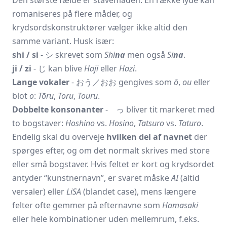
Den største fælde er stavemåden. En række lyde kan
romaniseres på flere måder, og
krydsordskonstruktører vælger ikke altid den
samme variant. Husk især:
shi / si
- シ skrevet som
Shi
na
men også
Si
na
.
ji / zi
- じ kan blive
Haji
eller
Hazi
.
Lange vokaler
- おう／おお gengives som
ō
,
ou
eller
blot
o
:
Tōru
,
Toru
,
Touru
.
Dobbelte konsonanter
- っ bliver tit markeret med
to bogstaver:
Hoshino
vs.
Hosino
,
Tatsuro
vs.
Taturo
.
Endelig skal du overveje
hvilken del af navnet
der
spørges efter, og om det normalt skrives med store
eller små bogstaver. Hvis feltet er kort og krydsordet
antyder “kunstnernavn”, er svaret måske
AI
(altid
versaler) eller
LiSA
(blandet case), mens længere
felter ofte gemmer på efternavne som
Hamasaki
eller hele kombinationer uden mellemrum, f.eks.