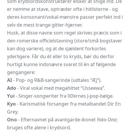
som krydsords­konstruktører elsker at snige ind. De
er nemme at stave, optræder ofte i hitlisterne - og
deres konsonant/vokal-mønstre passer perfekt ind i
selv de mest trange gitter-hjørner.
Husk, at disse navne som regel skrives præcis som i
den romerske officiel­stavning (store/små bogstaver
kan dog variere), og at de sjældent forkortes
yderligere. Får du ét eller to kryds, bør du derfor
hurtigt kunne indsnævre svaret til én af følgende
gengangere:
AI
- Pop- og R&B-sangerinde (udtales “Æj”).
Ado
- Viral vokal med megahittet “Usseewa”.
Yui
- Singer-songwriter fra 00’ernes J-pop-bølge.
Kyo
- Karismatisk forsanger fra metal­bandet Dir En
Grey.
Ono
- Efternavnet på avantgarde-ikonet
Yoko Ono
;
bruges ofte alene i krydsord.