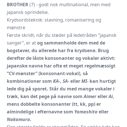
BROTHER
(7) - godt nok multinational, men med
japansk oprindelse.
Krydsordsteknik: stavning, romanisering og
mønstre
Første skridt, når du støder på ledetråden “japansk
sanger”, er at
og sammenholde dem med de
bogstaver, du allerede har fra krydsene. Brug
derefter de låste konsonanter og vokaler aktivt:
japanske navne har ofte et meget regelmæssigt
“CV-mønster” (konsonant-vokal), så
kombinationer som
KA-
,
SA-
eller
MI-
kan hurtigt
lede dig på sporet. Står du med mange vokaler i
træk, kan det pege på navne som
Aimer
eller
Ai
,
mens dobbelte konsonanter (tt, kk, pp) er
almindelige i efternavne som
Yamashita
eller
Nakamura
.