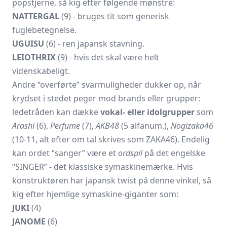
popstjerne, så kig efter følgende mønstre:
NATTERGAL
(9) - bruges tit som generisk
fuglebetegnelse.
UGUISU
(6) - ren japansk stavning.
LEIOTHRIX
(9) - hvis det skal være helt
videnskabeligt.
Andre “overførte” svarmuligheder dukker op, når
krydset i stedet peger mod brands eller grupper:
ledetråden kan dække
vokal- eller idolgrupper
som
Arashi
(6),
Perfume
(7),
AKB48
(5 alfanum.),
Nogizaka46
(10-11, alt efter om tal skrives som ZAKA46). Endelig
kan ordet “sanger” være et
ordspil
på det engelske
“SINGER” - det klassiske symaskinemærke. Hvis
konstruktøren har japansk twist på denne vinkel, så
kig efter hjemlige symaskine-giganter som:
JUKI
(4)
JANOME
(6)