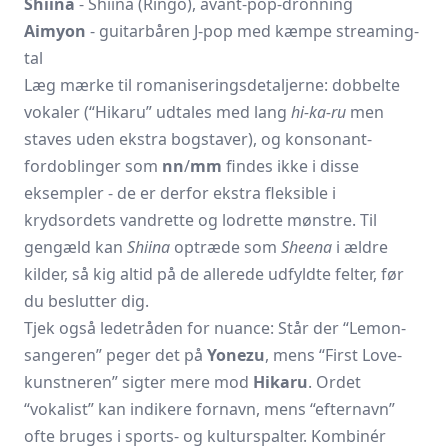
Shiina
- Shiina (Ringo), avant-pop-dronning
Aimyon
- guitarbåren J-pop med kæmpe streaming-
tal
Læg mærke til romaniseringsdetaljerne: dobbelte
vokaler (“Hikaru” udtales med lang
hi-ka-ru
men
staves uden ekstra bogstaver), og konsonant­
fordoblinger som
nn
/
mm
findes ikke i disse
eksempler - de er derfor ekstra fleksible i
krydsordets vandrette og lodrette mønstre. Til
gengæld kan
Shiina
optræde som
Sheena
i ældre
kilder, så kig altid på de allerede udfyldte felter, før
du beslutter dig.
Tjek også ledetråden for nuance: Står der “Lemon-
sangeren” peger det på
Yonezu
, mens “First Love-
kunstneren” sigter mere mod
Hikaru
. Ordet
“vokalist” kan indikere fornavn, mens “efternavn”
ofte bruges i sports- og kulturspalter. Kombinér