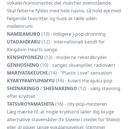
vokaler/konsonanter, der matcher ovenstående.
Skal felterne fyldes med hele navne, så hold øje med
følgende favoritter og husk at tælle uden
mellemrum:
NAMIEAMURO
(10) - tidligere J-pop-dronning
UTADAHIKARU
(12) - internationalt kendt for
Kingdom Hearts-sange
KENSHIYONEZU
(12) - moderne rekordbryder
GENHOSHINO
(10) - sanger, skuespiller, radiovært
MARIYATAKEUCHI
(14) - ”Plastic Love”-sensation
KYARYPAMYUPAMYU
(16) - kulørt Harajuku-pop
SHIINARINGO
/
SHEENARINGO
(12) - vælg stavning
efter krydset
TATSUROYAMASHITA
(16) - city-pop-mesteren
Læg mærke til, at nogle krydsord lader dig bruge
alternative stavemåder (fx
Sheena
i stedet for
Shiina
)
eller dropper lange vokalangivelser. Stemmer