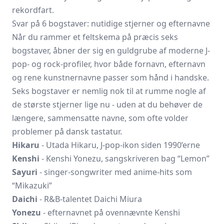
rekordfart.
Svar på 6 bogstaver: nutidige stjerner og efternavne
Når du rammer et feltskema på præcis seks
bogstaver, åbner der sig en guldgrube af moderne J-
pop- og rock-profiler, hvor både fornavn, efternavn
og rene kunstnernavne passer som hånd i handske.
Seks bogstaver er nemlig nok til at rumme nogle af
de største stjerner lige nu - uden at du behøver de
længere, sammensatte navne, som ofte volder
problemer på dansk tastatur.
Hikaru
- Utada Hikaru, J-pop-ikon siden 1990’erne
Kenshi
- Kenshi Yonezu, sangskriveren bag “Lemon”
Sayuri
- singer-songwriter med anime-hits som
“Mikazuki”
Daichi
- R&B-talentet Daichi Miura
Yonezu
- efternavnet på ovennævnte Kenshi