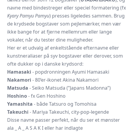
navne med bindestreger eller speciel formatering (fx
Kyary Pamyu Pamyu
) presses ligeledes sammen. Brug
de krydsede bogstaver som pejlemærker, men vær
ikke bange for at fjerne mellemrum eller lange
vokaler, når du tester dine muligheder.
Her er et udvalg af enkeltstående efternavne eller
kunstneraliaser på syv bogstaver eller derover, som
ofte dukker op i danske krydsord:
Hamasaki
- popdronningen Ayumi Hamasaki
Nakamori
- 80’er-ikonet Akina Nakamori
Matsuda
- Seiko Matsuda (”Japans Madonna”)
Hoshino
- fx Gen Hoshino
Yamashita
- både Tatsuro og Tomohisa
Takeuchi
- Mariya Takeuchi, city-pop-legende
Disse navne passer perfekt, når du ser et mønster
ala _ A _ A S A K I eller har indlagte