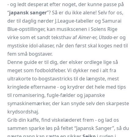
- og ledt desperat efter noget, der kunne passe på
“
japansk sanger
”? Så er du ikke alene! Selv for os,
der til daglig nørder J.League-tabeller og Samurai
Blue-opstillinger, kan musikscenen i Solens Rige
virke som et sandt teksthav af
Aimer-
er,
Utada-
er og
mystiske idol-aliaser, når den først skal koges ned til
fem små bogstaver.
Denne guide er til dig, der elsker ordlege lige så
meget som fodboldfeber. Vi dykker ned i alt fra
ultrakorte to-bogstavstricks til de længste, mest
kringlede efternavne - og krydrer det hele med tips
til romanisering, fugle-fælder og japanske
symaskinemærker, der kan snyde selv den skarpeste
krydsordshaj.
Grib din kaffe, find viskelæderet frem - og lad os
sammen sparke løs på feltet “Japansk Sanger”, så du
næste gang kan sætte en sikker
Seiko
i ruden i