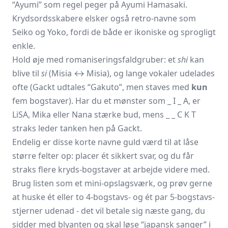
“Ayumi” som regel peger på Ayumi Hamasaki.
Krydsordsskabere elsker også retro-navne som
Seiko og Yoko, fordi de både er ikoniske og sprogligt
enkle.
Hold øje med romaniseringsfaldgruber: et
shi
kan
blive til
si
(Misia ↔ Misia), og lange vokaler udelades
ofte (Gackt udtales “Gakuto”, men staves med
kun
fem bogstaver). Har du et mønster som _ I _ A, er
LiSA, Mika eller Nana stærke bud, mens _ _ C K T
straks leder tanken hen på Gackt.
Endelig er disse korte navne guld værd til at låse
større felter op: placer ét sikkert svar, og du får
straks flere kryds-bogstaver at arbejde videre med.
Brug listen som et mini-opslagsværk, og prøv gerne
at huske ét eller to 4-bogstavs- og ét par 5-bogstavs-
stjerner udenad - det vil betale sig næste gang, du
sidder med blyanten og skal løse “japansk sanger” i