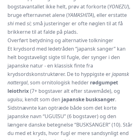
bogstavantallet ikke helt, prøv at forkorte (
YONEZU
),
bruge efternavnet alene (
YAMASHITA
), eller erstatte
shi
med
si
; små justeringer er ofte nøglen til at få
brikkerne til at falde på plads.
Overført betydning og alternative tolkninger
Et krydsord med ledetråden “japansk sanger” kan
helt bogstaveligt sigte til fugle, der synger i den
japanske natur - en klassisk finte fra
krydsordskonstruktører. De to hyppigste er
japansk
nattergal
, som ornitologisk hedder
rødgumpet
leiothrix
(7+ bogstaver alt efter stavemåde), og
uguisu
, kendt som den
japanske busksanger
.
Sidstnævnte kan optræde både som det korte
japanske navn “UGUISU” (6 bogstaver) og den
længere danske betegnelse “BUSKSANGER” (10). Står
du med et kryds, hvor fugl er mere sandsynligt end