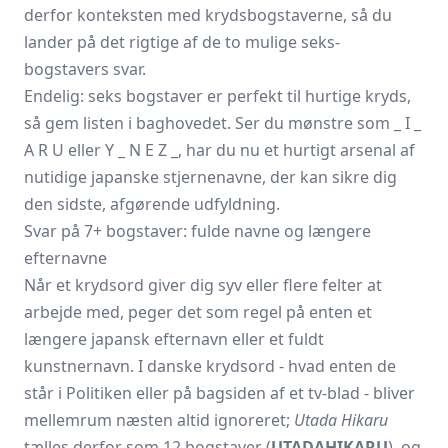
derfor konteksten med kryds­bogstaverne, så du
lander på det rigtige af de to mulige seks-
bogstavers svar.
Endelig: seks bogstaver er perfekt til hurtige kryds,
så gem listen i baghovedet. Ser du mønstre som _ I _
A R U eller Y _ N E Z _, har du nu et hurtigt arsenal af
nutidige japanske stjernenavne, der kan sikre dig
den sidste, afgørende udfyldning.
Svar på 7+ bogstaver: fulde navne og længere
efternavne
Når et krydsord giver dig syv eller flere felter at
arbejde med, peger det som regel på enten et
længere japansk efternavn eller et fuldt
kunstnernavn. I danske krydsord - hvad enten de
står i Politiken eller på bagsiden af et tv-blad - bliver
mellemrum næsten altid ignoreret;
Utada Hikaru
tælles derfor som 12 bogstaver (
UTADAHIKARU
), og