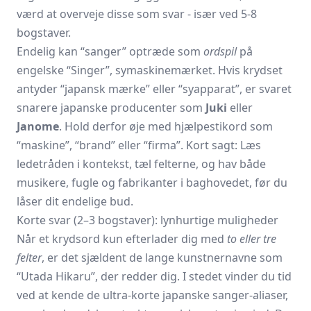
værd at overveje disse som svar - især ved 5-8
bogstaver.
Endelig kan “sanger” optræde som
ordspil
på
engelske “Singer”, symaskinemærket. Hvis krydset
antyder “japansk mærke” eller “syapparat”, er svaret
snarere japanske producenter som
Juki
eller
Janome
. Hold derfor øje med hjælpestikord som
“maskine”, “brand” eller “firma”. Kort sagt: Læs
ledetråden i kontekst, tæl felterne, og hav både
musikere, fugle og fabrikanter i baghovedet, før du
låser dit endelige bud.
Korte svar (2–3 bogstaver): lynhurtige muligheder
Når et krydsord kun efterlader dig med
to eller tre
felter
, er det sjældent de lange kunstnernavne som
“Utada Hikaru”, der redder dig. I stedet vinder du tid
ved at kende de ultra-korte japanske sanger-aliaser,