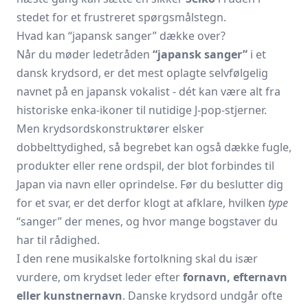
stedet for et frustreret spørgsmålstegn.
Hvad kan “japansk sanger” dække over?
Når du møder ledetråden
“japansk sanger”
i et
dansk krydsord, er det mest oplagte selvfølgelig
navnet på en japansk vokalist - dét kan være alt fra
historiske enka-ikoner til nutidige J-pop-stjerner.
Men krydsordskonstruktører elsker
dobbelttydighed, så begrebet kan også dække fugle,
produkter eller rene ordspil, der blot forbindes til
Japan via navn eller oprindelse. Før du beslutter dig
for et svar, er det derfor klogt at afklare, hvilken
type
“sanger” der menes, og hvor mange bogstaver du
har til rådighed.
I den rene musikalske fortolkning skal du især
vurdere, om krydset leder efter
fornavn, efternavn
eller kunstnernavn
. Danske krydsord undgår ofte