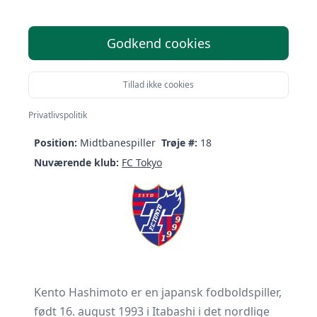
Godkend cookies
Kento Hashimoto
Tillad ikke cookies
Født:
16/08-1993 (32 år)
Nationalitet:
Japan
Privatlivspolitik
Højde:
182 cm
Vægt:
70.0 kg
Position:
Midtbanespiller
Trøje #:
18
Nuværende klub:
FC Tokyo
Kento Hashimoto er en japansk fodboldspiller,
født 16. august 1993 i Itabashi i det nordlige