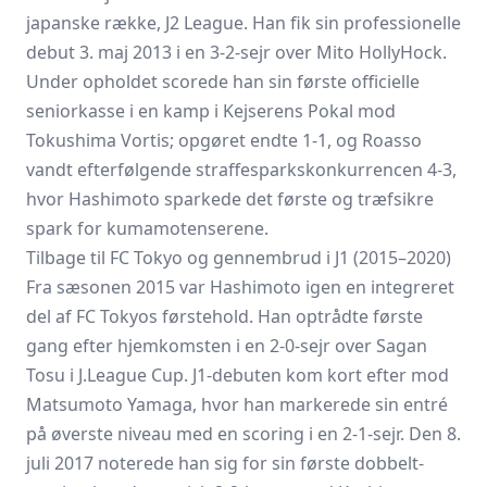
japanske række, J2 League. Han fik sin professionelle
debut 3. maj 2013 i en 3-2-sejr over Mito HollyHock.
Under opholdet scorede han sin første officielle
seniorkasse i en kamp i Kejserens Pokal mod
Tokushima Vortis; opgøret endte 1-1, og Roasso
vandt efterfølgende straffesparks­konkurrencen 4-3,
hvor Hashimoto sparkede det første og træfsikre
spark for kumamotensere­ne.
Tilbage til FC Tokyo og gennembrud i J1 (2015–2020)
Fra sæsonen 2015 var Hashimoto igen en integreret
del af FC Tokyos førstehold. Han optrådte første
gang efter hjemkomsten i en 2-0-sejr over
Sagan
Tosu
i J.League Cup. J1-debuten kom kort efter mod
Matsumoto Yamaga, hvor han markerede sin entré
på øverste niveau med en scoring i en 2-1-sejr. Den 8.
juli 2017 noterede han sig for sin første dobbelt­