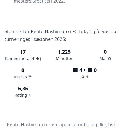
mesterskabstitel i 2022.
Statistik for Kento Hashimoto i FC Tokyo, på tværs af
turneringer, i sæsonen 2026:
17
1.225
0
Kampe (heraf 4 ⬆️)
Minutter
Mål ⚽️
0
🟨 4 • 🟥 0
Assists 🎯
Kort
6,85
Rating ⭐️
Kento Hashimoto er en japansk fodboldspiller, født