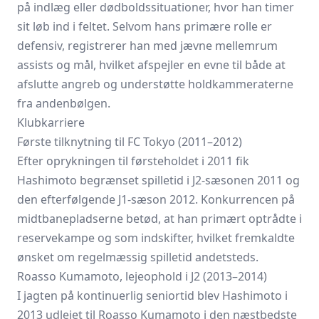
på indlæg eller dødbolds­situationer, hvor han time­r
sit løb ind i feltet. Selvom hans primære rolle er
defensiv, registrerer han med jævne mellemrum
assists og mål, hvilket afspejler en evne til både at
afslutte angreb og understøtte holdkammeraterne
fra andenbølgen.
Klubkarriere
Første tilknytning til FC Tokyo (2011–2012)
Efter oprykningen til førsteholdet i 2011 fik
Hashimoto begrænset spilletid i J2-sæsonen 2011 og
den efterfølgende J1-sæson 2012. Konkurrencen på
midtbanepladserne betød, at han primært optrådte i
reserve­kampe og som indskifter, hvilket fremkaldte
ønsket om regelmæssig spilletid andetsteds.
Roasso Kumamoto, lejeophold i J2 (2013–2014)
I jagten på kontinuerlig seniortid blev Hashimoto i
2013 udlejet til
Roasso Kumamoto
i den næstbedste