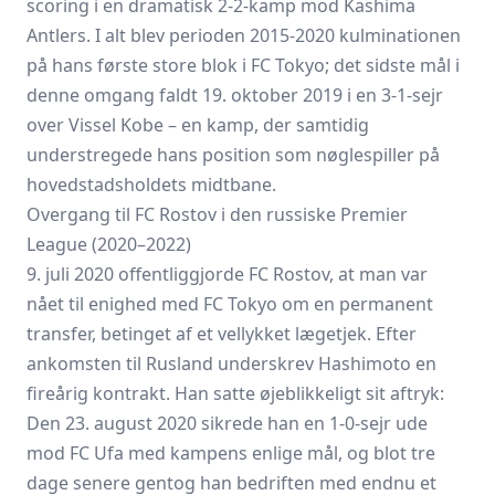
scoring i en dramatisk 2-2-kamp mod Kashima
Antlers. I alt blev perioden 2015-2020 kulminationen
på hans første store blok i FC Tokyo; det sidste mål i
denne omgang faldt 19. oktober 2019 i en 3-1-sejr
over
Vissel Kobe
– en kamp, der samtidig
understregede hans position som nøglespiller på
hovedstadsholdets midtbane.
Overgang til FC Rostov i den russiske Premier
League (2020–2022)
9. juli 2020 offentliggjorde FC Rostov, at man var
nået til enighed med
FC Tokyo
om en permanent
transfer, betinget af et vel­lykket lægetjek. Efter
ankomsten til Rusland underskrev Hashimoto en
fireårig kontrakt. Han satte øjeblikkeligt sit aftryk:
Den 23. august 2020 sikrede han en 1-0-sejr ude
mod FC Ufa med kampens enlige mål, og blot tre
dage senere gentog han bedriften med endnu et