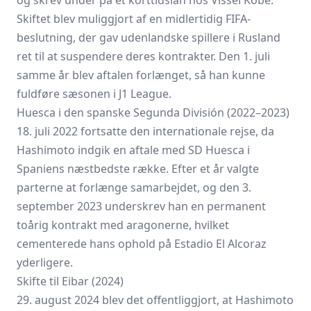
og skrev under på et korttids­lån hos Vissel Kobe.
Skiftet blev muliggjort af en midlertidig FIFA-
beslutning, der gav udenlandske spillere i Rusland
ret til at suspendere deres kontrakter. Den 1. juli
samme år blev aftalen forlænget, så han kunne
fuldføre sæsonen i J1 League.
Huesca i den spanske Segunda División (2022–2023)
18. juli 2022 fortsatte den internationale rejse, da
Hashimoto indgik en aftale med SD Huesca i
Spaniens næstbedste række. Efter et år valgte
parterne at forlænge samarbejdet, og den 3.
september 2023 underskrev han en permanent
toårig kontrakt med aragonerne, hvilket
cementerede hans ophold på Estadio El Alcoraz
yderligere.
Skifte til Eibar (2024)
29. august 2024 blev det offentliggjort, at Hashimoto