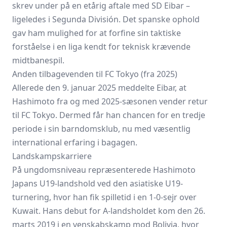
skrev under på en etårig aftale med SD Eibar –
ligeledes i Segunda División. Det spanske ophold
gav ham mulighed for at forfine sin taktiske
forståelse i en liga kendt for teknisk krævende
midtbanespil.
Anden tilbagevenden til FC Tokyo (fra 2025)
Allerede den 9. januar 2025 meddelte Eibar, at
Hashimoto fra og med 2025-sæsonen vender retur
til FC Tokyo. Dermed får han chancen for en tredje
periode i sin barndomsklub, nu med væsentlig
international erfaring i bagagen.
Landskampskarriere
På ungdomsniveau repræsenterede Hashimoto
Japans U19-landshold ved den asiatiske U19-
turnering, hvor han fik spilletid i en 1-0-sejr over
Kuwait. Hans debut for A-landsholdet kom den 26.
marts 2019 i en venskabskamp mod Bolivia, hvor