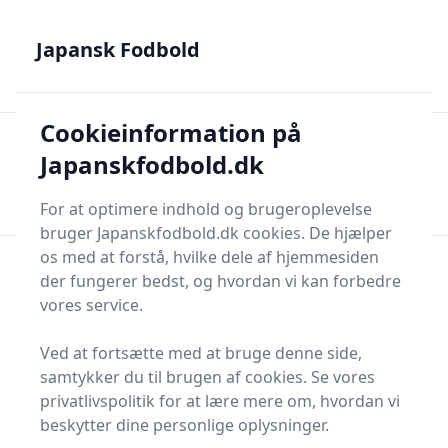
Japansk Fodbold - Din guide til J.League, Samurai Blue og
japanske talenter
Japansk Fodbold
Cookieinformation på
Japansk Fodbold
Men
Japanskfodbold.dk
Søg nu
Søg nu
For at optimere indhold og brugeroplevelse
bruger Japanskfodbold.dk cookies. De hjælper
os med at forstå, hvilke dele af hjemmesiden
der fungerer bedst, og hvordan vi kan forbedre
vores service.
Ved at fortsætte med at bruge denne side,
samtykker du til brugen af cookies. Se vores
privatlivspolitik for at lære mere om, hvordan vi
beskytter dine personlige oplysninger.