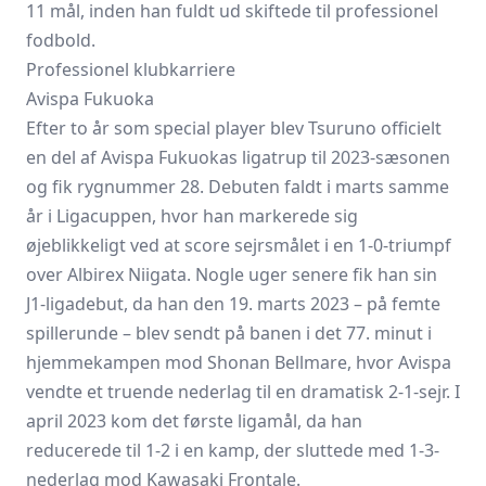
11 mål, inden han fuldt ud skiftede til professionel
fodbold.
Professionel klubkarriere
Avispa Fukuoka
Efter to år som special player blev Tsuruno officielt
en del af Avispa Fukuokas ligatrup til 2023-sæsonen
og fik rygnummer 28. Debuten faldt i marts samme
år i Ligacuppen, hvor han markerede sig
øjeblikkeligt ved at score sejrsmålet i en 1-0-triumpf
over Albirex Niigata. Nogle uger senere fik han sin
J1-liga­debut, da han den 19. marts 2023 – på femte
spillerunde – blev sendt på banen i det 77. minut i
hjemmekampen mod Shonan Bellmare, hvor Avispa
vendte et truende nederlag til en dramatisk 2-1-sejr. I
april 2023 kom det første ligamål, da han
reducerede til 1-2 i en kamp, der sluttede med 1-3-
nederlag mod Kawasaki Frontale.