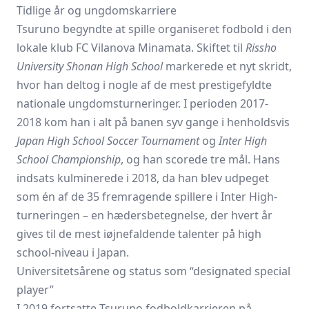
Tidlige år og ungdomskarriere
Tsuruno begyndte at spille organiseret fodbold i den
lokale klub FC Vilanova Minamata. Skiftet til
Rissho
University Shonan High School
markerede et nyt skridt,
hvor han deltog i nogle af de mest prestigefyldte
nationale ungdomsturneringer. I perioden 2017-
2018 kom han i alt på banen syv gange i henholdsvis
Japan High School Soccer Tournament
og
Inter High
School Championship
, og han scorede tre mål. Hans
indsats kulminerede i 2018, da han blev udpeget
som én af de 35 fremragende spillere i Inter High-
turneringen – en hædersbetegnelse, der hvert år
gives til de mest iøjnefaldende talenter på high
school-niveau i Japan.
Universitetsårene og status som “designated special
player”
I 2019 fortsatte Tsuruno fodboldkarrieren på