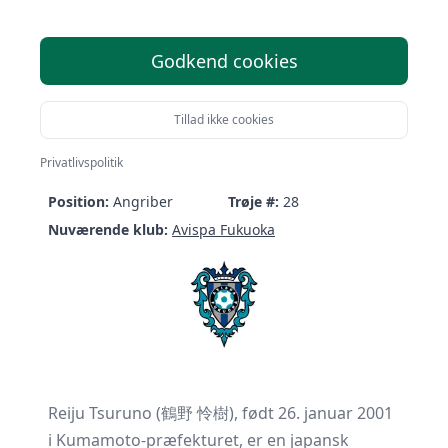
Godkend cookies
Reiju Tsuruno
Tillad ikke cookies
Født:
26/01-2001 (25 år)
Nationalitet:
Japan
Privatlivspolitik
Højde:
168 cm
Vægt:
62.0 kg
Position:
Angriber
Trøje #:
28
Nuværende klub:
Avispa Fukuoka
Reiju Tsuruno (鶴野 怜樹), født 26. januar 2001
i Kumamoto-præfekturet, er en japansk