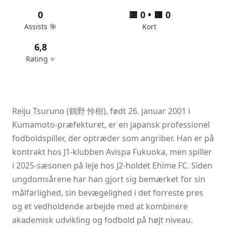
0
🟨 0 • 🟥 0
Assists 🎯
Kort
6,8
Rating ⭐️
Reiju Tsuruno (鶴野 怜樹), født 26. januar 2001 i
Kumamoto-præfekturet, er en japansk professionel
fodboldspiller, der optræder som angriber. Han er på
kontrakt hos J1-klubben Avispa Fukuoka, men spiller
i 2025-sæsonen på leje hos J2-holdet Ehime FC. Siden
ungdomsårene har han gjort sig bemærket for sin
målfarlighed, sin bevægelighed i det forreste pres
og et vedholdende arbejde med at kombinere
akademisk udvikling og fodbold på højt niveau.