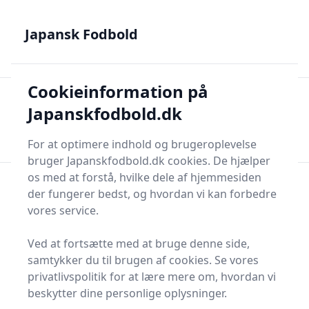
Japansk Fodbold - Din guide til J.League, Samurai Blue og
japanske talenter
Japansk Fodbold
Cookieinformation på
Japansk Fodbold
Men
Japanskfodbold.dk
Søg nu
Søg nu
For at optimere indhold og brugeroplevelse
bruger Japanskfodbold.dk cookies. De hjælper
os med at forstå, hvilke dele af hjemmesiden
der fungerer bedst, og hvordan vi kan forbedre
vores service.
Ved at fortsætte med at bruge denne side,
samtykker du til brugen af cookies. Se vores
privatlivspolitik for at lære mere om, hvordan vi
beskytter dine personlige oplysninger.