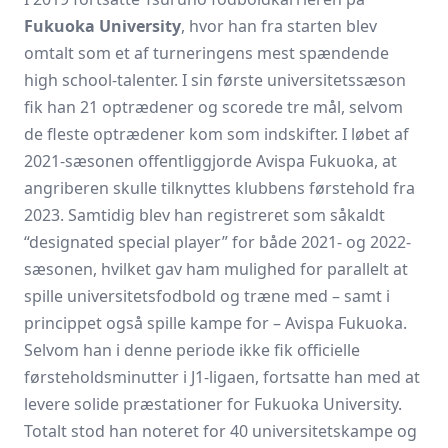
Fukuoka University
, hvor han fra starten blev
omtalt som et af turneringens mest spændende
high school-talenter. I sin første universitets­sæson
fik han 21 optrædener og scorede tre mål, selvom
de fleste optrædener kom som indskifter. I løbet af
2021-sæsonen offentliggjorde Avispa Fukuoka, at
angriberen skulle tilknyttes klubbens førstehold fra
2023. Samtidig blev han registreret som såkaldt
“designated special player” for både 2021- og 2022-
sæsonen, hvilket gav ham mulighed for parallelt at
spille universitetsfodbold og træne med – samt i
princippet også spille kampe for – Avispa Fukuoka.
Selvom han i denne periode ikke fik officielle
førsteholdsminutter i J1-ligaen, fortsatte han med at
levere solide præstationer for Fukuoka University.
Totalt stod han noteret for 40 universitetskampe og