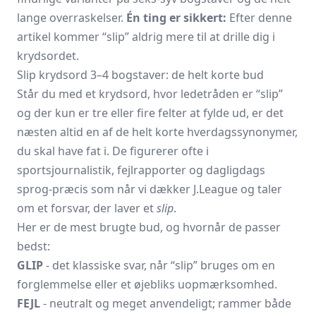
lange overraskelser.
Én ting er sikkert:
Efter denne
artikel kommer “slip” aldrig mere til at drille dig i
krydsordet.
Slip krydsord 3–4 bogstaver: de helt korte bud
Står du med et krydsord, hvor ledetråden er “slip”
og der kun er tre eller fire felter at fylde ud, er det
næsten altid en af de helt korte hverdagssynonymer,
du skal have fat i. De figurerer ofte i
sportsjournalistik, fejlrapporter og dagligdags
sprog-præcis som når vi dækker J.League og taler
om et forsvar, der laver et
slip
.
Her er de mest brugte bud, og hvornår de passer
bedst:
GLIP
- det klassiske svar, når “slip” bruges om en
forglemmelse eller et øjebliks uopmærksomhed.
FEJL
- neutralt og meget anvendeligt; rammer både