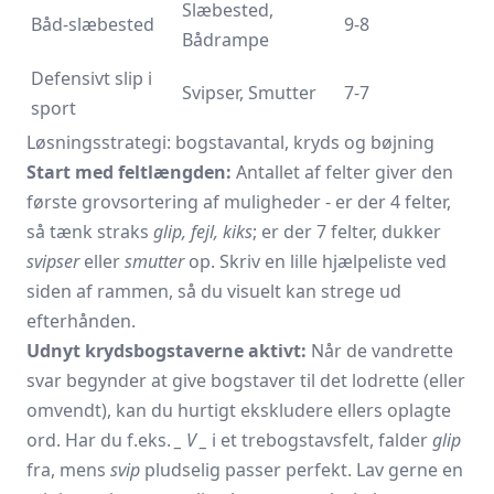
Slæbested,
Båd-slæbested
9-8
Bådrampe
Defensivt slip i
Svipser, Smutter
7-7
sport
Løsningsstrategi: bogstavantal, kryds og bøjning
Start med feltlængden:
Antallet af felter giver den
første grovsortering af muligheder - er der 4 felter,
så tænk straks
glip, fejl, kiks
; er der 7 felter, dukker
svipser
eller
smutter
op. Skriv en lille hjælpeliste ved
siden af rammen, så du visuelt kan strege ud
efterhånden.
Udnyt krydsbogstaverne aktivt:
Når de vandrette
svar begynder at give bogstaver til det lodrette (eller
omvendt), kan du hurtigt ekskludere ellers oplagte
ord. Har du f.eks.
_ V _
i et trebogstavsfelt, falder
glip
fra, mens
svip
pludselig passer perfekt. Lav gerne en