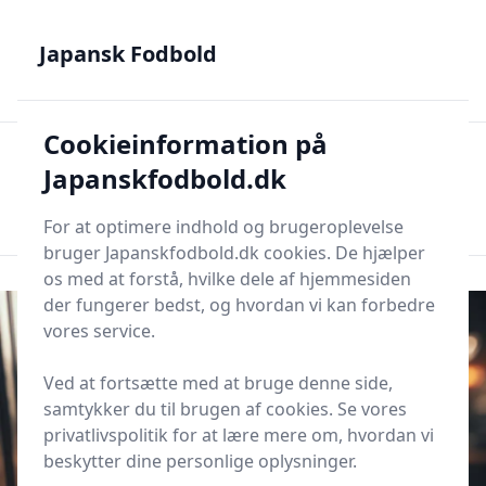
Japansk Fodbold - Din guide til J.League, Samurai Blue og
japanske talenter
Japansk Fodbold
Cookieinformation på
Japansk Fodbold
Men
Japanskfodbold.dk
Søg nu
Søg nu
For at optimere indhold og brugeroplevelse
bruger Japanskfodbold.dk cookies. De hjælper
os med at forstå, hvilke dele af hjemmesiden
der fungerer bedst, og hvordan vi kan forbedre
vores service.
Ved at fortsætte med at bruge denne side,
samtykker du til brugen af cookies. Se vores
privatlivspolitik for at lære mere om, hvordan vi
beskytter dine personlige oplysninger.