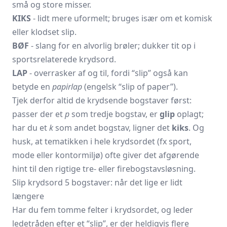
små og store misser.
KIKS
- lidt mere uformelt; bruges især om et komisk
eller klodset slip.
BØF
- slang for en alvorlig brøler; dukker tit op i
sportsrelaterede krydsord.
LAP
- overrasker af og til, fordi “slip” også kan
betyde en
papirlap
(engelsk “slip of paper”).
Tjek derfor altid de krydsende bogstaver først:
passer der et
p
som tredje bogstav, er
glip
oplagt;
har du et
k
som andet bogstav, ligner det
kiks
. Og
husk, at tematikken i hele krydsordet (fx sport,
mode eller kontormiljø) ofte giver det afgørende
hint til den rigtige tre- eller firebogstavsløsning.
Slip krydsord 5 bogstaver: når det lige er lidt
længere
Har du fem tomme felter i krydsordet, og leder
ledetråden efter et “slip”, er der heldigvis flere