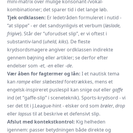
mini-matrix over mulige konsonant-/vokal-
kombinationer; det sparer tid i det lange løb.
Tjek ordklassen:
Er ledetråden formuleret i nutid -
“at slippe” - er det sandsynligvis et verbum (
løslade,
frigive
). Står der “uforudset slip”, er vi oftest i
substantiv-land (
uheld, kiks
). De fleste
krydsordsmagere angiver ordklassen indirekte
gennem bøjning eller artikler; se derfor efter
endelser som
-et
,
-en
eller
-de
.
Vær åben for fagtermer og lån:
I et nautisk tema
kan
rampe
eller
slæbested
foretrækkes, mens et
engelsk-inspireret puslespil kan snige
out
eller
gaffe
ind (et “gaffe-slip” i sceneteknik). Sports-krydsord - vi
ser det tit i J.League-hint - elsker ord som
brøler
,
drop
eller
lapsus
til at beskrive et defensivt slip.
Afslut med kontekstkontrol:
Kig helheden
igennem: passer betydningen både direkte og