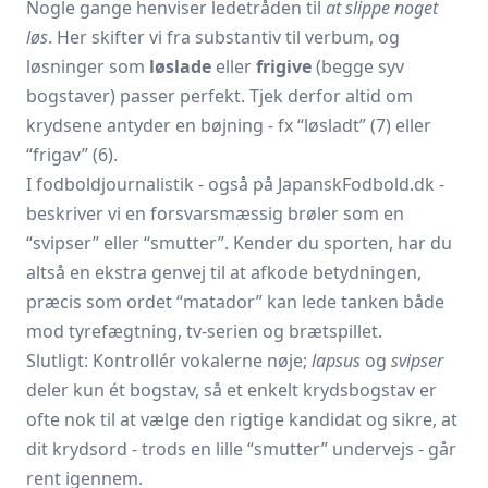
Nogle gange henviser ledetråden til
at slippe noget
løs
. Her skifter vi fra substantiv til verbum, og
løsninger som
løslade
eller
frigive
(begge syv
bogstaver) passer perfekt. Tjek derfor altid om
krydsene antyder en bøjning - fx “løsladt” (7) eller
“frigav” (6).
I fodboldjournalistik - også på JapanskFodbold.dk -
beskriver vi en forsvarsmæssig brøler som en
“svipser” eller “smutter”. Kender du sporten, har du
altså en ekstra genvej til at afkode betydningen,
præcis som ordet “matador” kan lede tanken både
mod tyrefægtning, tv-serien og brætspillet.
Slutligt: Kontrollér vokalerne nøje;
lapsus
og
svipser
deler kun ét bogstav, så et enkelt krydsbogstav er
ofte nok til at vælge den rigtige kandidat og sikre, at
dit krydsord - trods en lille “smutter” undervejs - går
rent igennem.