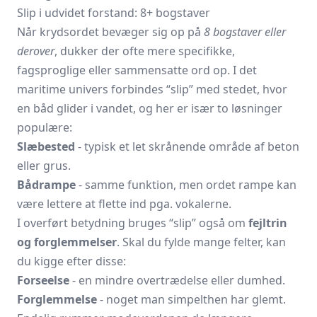
Slip i udvidet forstand: 8+ bogstaver
Når krydsordet bevæger sig op på
8 bogstaver eller
derover
, dukker der ofte mere specifikke,
fagsproglige eller sammensatte ord op. I det
maritime univers forbindes “slip” med stedet, hvor
en båd glider i vandet, og her er især to løsninger
populære:
Slæbested
- typisk et let skrånende område af beton
eller grus.
Bådrampe
- samme funktion, men ordet rampe kan
være lettere at flette ind pga. vokalerne.
I overført betydning bruges “slip” også om
fejltrin
og forglemmelser
. Skal du fylde mange felter, kan
du kigge efter disse:
Forseelse
- en mindre overtrædelse eller dumhed.
Forglemmelse
- noget man simpelthen har glemt.