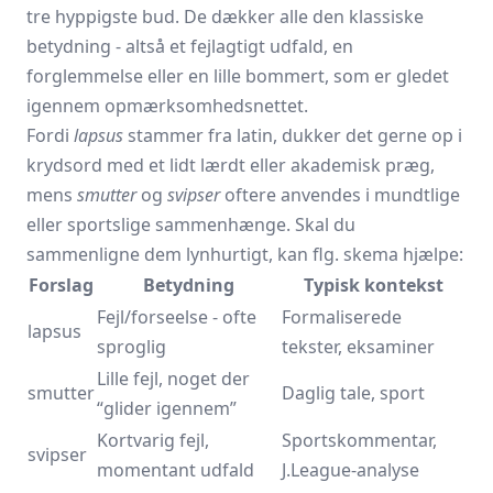
tre hyppigste bud. De dækker alle den klassiske
betydning - altså et fejlagtigt udfald, en
forglemmelse eller en lille bommert, som er gledet
igennem opmærksomhedsnettet.
Fordi
lapsus
stammer fra latin, dukker det gerne op i
krydsord med et lidt lærdt eller akademisk præg,
mens
smutter
og
svipser
oftere anvendes i mundtlige
eller sportslige sammenhænge. Skal du
sammenligne dem lynhurtigt, kan flg. skema hjælpe:
Forslag
Betydning
Typisk kontekst
Fejl/forseelse - ofte
Formaliserede
lapsus
sproglig
tekster, eksaminer
Lille fejl, noget der
smutter
Daglig tale, sport
“glider igennem”
Kortvarig fejl,
Sportskommentar,
svipser
momentant udfald
J.League-analyse