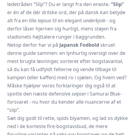
lede­tråden “Slip”? Du er langt fra den eneste.
“Slip”
er én af de dér drilske ord, der på dansk kan betyde
alt fra en lille
lapsus
til en elegant
underkjole
- og
derfor låser hjernen sig hurtigt, mens støjen fra
stadionets højttalere runger i baggrunden.
Netop derfor har vi på
Japansk Fodbold
skruet
denne guide sammen: en lynhurtig oversigt over de
mest brugte løsninger, sorteret efter bogstavantal,
så du kan få udfyldt felterne og vende tilbage til
kampen (eller kaffen) med ro i sjælen. Og hvem ved?
Måske hjælper vores forklaringer dig også til at
spotte den næste defensive
svipser
i Samurai Blue-
forsvaret - nu hvor du kender alle nuancerne af et
“slip”.
Sæt dig godt til rette, spids blyanten, og lad os dykke
ned i de korteste fire-bogstavsbud, de mere
finurlige varianter på seks-syv bogstaver og de helt