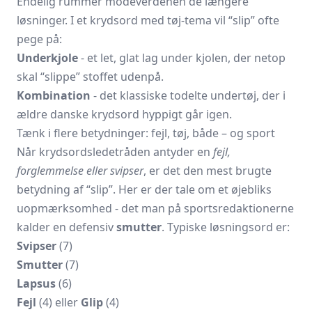
Endelig rummer modeverdenen de længere
løsninger. I et krydsord med tøj-tema vil “slip” ofte
pege på:
Underkjole
- et let, glat lag under kjolen, der netop
skal “slippe” stoffet udenpå.
Kombination
- det klassiske todelte undertøj, der i
ældre danske krydsord hyppigt går igen.
Tænk i flere betydninger: fejl, tøj, både – og sport
Når krydsordsledetråden antyder en
fejl,
forglemmelse eller svipser
, er det den mest brugte
betydning af “slip”. Her er der tale om et øjebliks
uopmærksomhed - det man på sportsredaktionerne
kalder en defensiv
smutter
. Typiske løsningsord er:
Svipser
(7)
Smutter
(7)
Lapsus
(6)
Fejl
(4) eller
Glip
(4)