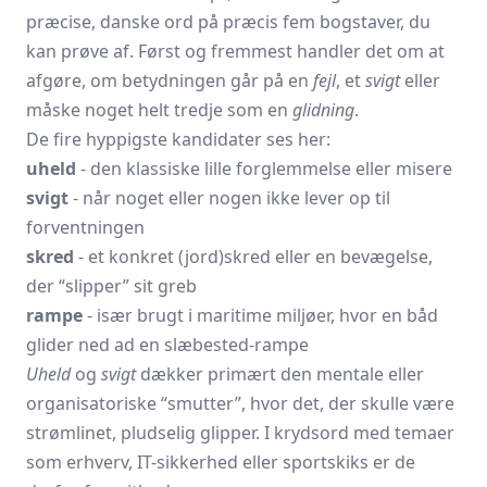
præcise, danske ord på præcis fem bogstaver, du
kan prøve af. Først og fremmest handler det om at
afgøre, om betydningen går på en
fejl
, et
svigt
eller
måske noget helt tredje som en
glidning
.
De fire hyppigste kandidater ses her:
uheld
- den klassiske lille forglemmelse eller misere
svigt
- når noget eller nogen ikke lever op til
forventningen
skred
- et konkret (jord)skred eller en bevægelse,
der “slipper” sit greb
rampe
- især brugt i maritime miljøer, hvor en båd
glider ned ad en slæbested-rampe
Uheld
og
svigt
dækker primært den mentale eller
organisatoriske “smutter”, hvor det, der skulle være
strømlinet, pludselig glipper. I krydsord med temaer
som erhverv, IT-sikkerhed eller sportskiks er de