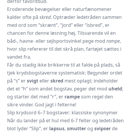
derfor favoritbud.
Eroderende bevægelser eller naturfænomener
kalder ofte på
skred
. Optræder ledetråden sammen
med ord som “skrænt”, “jord” eller “isbred”, er
chancen for denne løsning høj. Tilsvarende vil en
båd-, havne- eller sejlsportsvinkel pege mod
rampe
,
hvor slip refererer til det skrå plan, fartøjet sættes i
vandet fra.
Får du stadig ikke brikkerne til at falde på plads, så
tjek krydsbogstaverne systematisk: Begynder ordet
på “s” er
svigt
eller
skred
mest oplagt; indeholder
det et “h” som andet bogstav, peger det mod
uheld
;
og starter det med “r”, er
rampe
som regel den
sikre vinder. God jagt i felterne!
Slip krydsord 6–7 bogstaver: klassiske synonymer
Når du lander på et hul med 6-7 felter og ledetråden
blot lyder “Slip”, er
lapsus
,
smutter
og
svipser
de