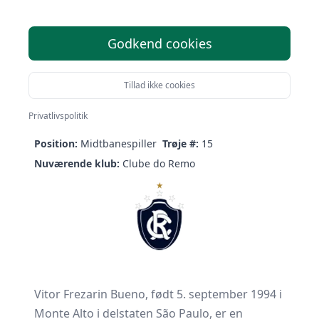
Godkend cookies
Vitor Bueno
Tillad ikke cookies
Født:
05/09-1994 (31 år)
Nationalitet:
Brazil
Privatlivspolitik
Højde:
185 cm
Vægt:
78.0 kg
Position:
Midtbanespiller
Trøje #:
15
Nuværende klub:
Clube do Remo
Vitor Frezarin Bueno, født 5. september 1994 i
Monte Alto i delstaten São Paulo, er en