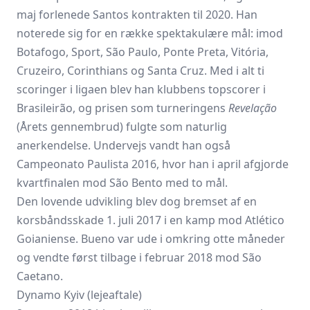
maj forlenede Santos kontrakten til 2020. Han
noterede sig for en række spektakulære mål: imod
Botafogo, Sport, São Paulo, Ponte Preta, Vitória,
Cruzeiro, Corinthians og Santa Cruz. Med i alt ti
scoringer i ligaen blev han klubbens topscorer i
Brasileirão, og prisen som turneringens
Revelação
(Årets gennembrud) fulgte som naturlig
anerkendelse. Undervejs vandt han også
Campeonato Paulista 2016, hvor han i april afgjorde
kvartfinalen mod São Bento med to mål.
Den lovende udvikling blev dog bremset af en
korsbåndsskade 1. juli 2017 i en kamp mod Atlético
Goianiense. Bueno var ude i omkring otte måneder
og vendte først tilbage i februar 2018 mod São
Caetano.
Dynamo Kyiv (lejeaftale)