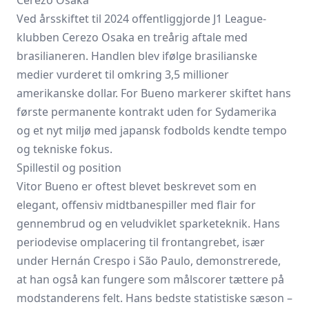
Cerezo Osaka
Ved årsskiftet til 2024 offentliggjorde J1 League-
klubben
Cerezo Osaka
en treårig aftale med
brasilianeren. Handlen blev ifølge brasilianske
medier vurderet til omkring 3,5 millioner
amerikanske dollar. For Bueno markerer skiftet hans
første permanente kontrakt uden for Sydamerika
og et nyt miljø med japansk fodbolds kendte tempo
og tekniske fokus.
Spillestil og position
Vitor Bueno er oftest blevet beskrevet som en
elegant, offensiv midtbanespiller med flair for
gennembrud og en veludviklet sparketeknik. Hans
periodevise omplacering til frontangrebet, især
under Hernán Crespo i São Paulo, demonstrerede,
at han også kan fungere som målscorer tættere på
modstanderens felt. Hans bedste statistiske sæson –