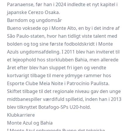
Paranaense, før han i 2024 indledte et nyt kapitel i
japanske Cerezo Osaka.
Barndom og ungdomsår
Bueno voksede op i Monte Alto, en by i det indre af
São Paulo-staten, hvor han tidligt viste talent med
bolden og tog sine første fodboldskridt i Monte
Azuls ungdomsafdeling. I 2011 blev han inviteret til
et lejeophold hos storklubben Bahia, men allerede
året efter blev han sluppet fri igen og vendte
kortvarigt tilbage til mere ydmyge rammer hos
Esporte Clube Meia Noite i Patrocínio Paulista.
Skiftet tilbage til det regionale niveau gav den unge
midtbanespiller værdifuld spilletid, inden han i 2013
blev tilknyttet Botafogo-SPs U20-hold.
Klubkarriere
Monte Azul og Bahia
I Monte Azul opbyggede Bueno det tekniske