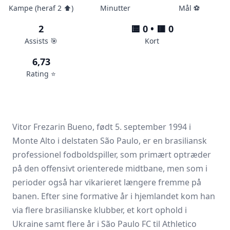
Kampe (heraf 2 ⬆️)
Minutter
Mål ⚽️
2
🟨 0 • 🟥 0
Assists 🎯
Kort
6,73
Rating ⭐️
Vitor Frezarin Bueno, født 5. september 1994 i
Monte Alto i delstaten São Paulo, er en brasiliansk
professionel fodboldspiller, som primært optræder
på den offensivt orienterede midtbane, men som i
perioder også har vikarieret længere fremme på
banen. Efter sine formative år i hjemlandet kom han
via flere brasilianske klubber, et kort ophold i
Ukraine samt flere år i São Paulo FC til Athletico