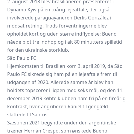
2. august 2018 blev brasilianeren præsenteret i
Dynamo Kyiv på en toårig lejeaftale, der også
involverede paraguayaneren Derlis González i
modsat retning. Trods forventningerne blev
opholdet kort og uden større indflydelse; Bueno
nåede blot tre indhop og i alt 80 minutters spilletid
for den ukrainske storklub.
São Paulo FC
Hjemkomsten til Brasilien kom 3. april 2019, da São
Paulo FC sikrede sig ham på en lejeaftale frem til
udgangen af 2020. Allerede samme år blev han
holdets topscorer i ligaen med seks mål, og den 11.
december 2019 købte klubben ham fri på en fireårig
kontrakt, hvor angriberen Raniel til gengæld
skiftede til Santos.
Sæsonen 2021 begyndte under den argentinske
træner Hernán Crespo, som ønskede Bueno