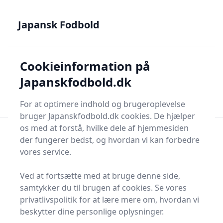
Japansk Fodbold - Din guide til J.League, Samurai Blue og
japanske talenter
Japansk Fodbold
Cookieinformation på
Japansk Fodbold
Men
Japanskfodbold.dk
Søg nu
Søg nu
For at optimere indhold og brugeroplevelse
bruger Japanskfodbold.dk cookies. De hjælper
os med at forstå, hvilke dele af hjemmesiden
der fungerer bedst, og hvordan vi kan forbedre
vores service.
Ved at fortsætte med at bruge denne side,
samtykker du til brugen af cookies. Se vores
privatlivspolitik for at lære mere om, hvordan vi
beskytter dine personlige oplysninger.