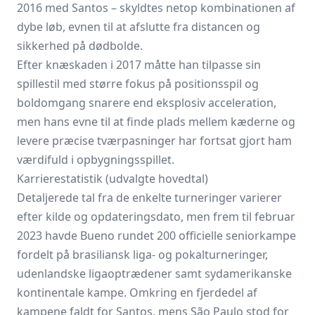
2016 med Santos – skyldtes netop kombinationen af
dybe løb, evnen til at afslutte fra distancen og
sikkerhed på dødbolde.
Efter knæskaden i 2017 måtte han tilpasse sin
spillestil med større fokus på positionsspil og
boldomgang snarere end eksplosiv acceleration,
men hans evne til at finde plads mellem kæderne og
levere præcise tværpasninger har fortsat gjort ham
værdifuld i opbygningsspillet.
Karrierestatistik (udvalgte hovedtal)
Detaljerede tal fra de enkelte turneringer varierer
efter kilde og opdateringsdato, men frem til februar
2023 havde Bueno rundet 200 officielle seniorkampe
fordelt på brasiliansk liga- og pokalturneringer,
udenlandske ligaoptrædener samt sydamerikanske
kontinentale kampe. Omkring en fjerdedel af
kampene faldt for Santos, mens São Paulo stod for