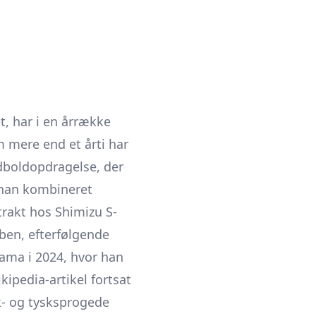
, har i en årrække
 mere end et årti har
odboldopdragelse, der
 han kombineret
trakt hos Shimizu S-
ben, efterfølgende
oyama i 2024, hvor han
kipedia-artikel fortsat
k- og tysksprogede