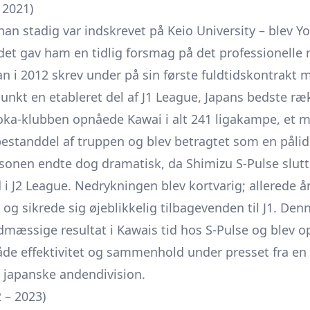
 2021)
han stadig var indskrevet på Keio University – blev Y
det gav ham en tidlig forsmag på det professionelle 
han i 2012 skrev under på sin første fuldtidskontrakt
punkt en etableret del af J1 League, Japans bedste ræ
oka-klubben opnåede Kawai i alt 241 ligakampe, et ma
estanddel af truppen og blev betragtet som en pålidel
æsonen endte dog dramatisk, da Shimizu S-Pulse sl
 J2 League. Nedrykningen blev kortvarig; allerede året
og sikrede sig øjeblikkelig tilbagevenden til J1. De
mæssige resultat i Kawais tid hos S-Pulse og blev o
åde effektivitet og sammenhold under presset fra e
en japanske andendivision.
 – 2023)