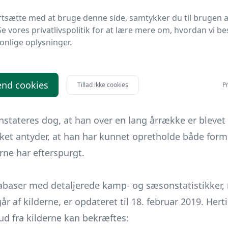
 bugner af medaljer, viser den samlede karriereregns
rtsætte med at bruge denne side, samtykker du til brugen a
en del af hold, som kæmper med i toppen af den næ
Se vores privatlivspolitik for at lære mere om, hvordan vi be
de opryknings- og nedrykningssituationer.
onlige oplysninger.
de offentligt tilgængelige detaljer om Kawais specif
nd cookies
Tillad ikke cookies
Pr
emgåede kilder. Han beskrives bredt som en “football 
umentation skal en mere præcis taktisk profil derfor 
onstateres dog, at han over en lang årrække er bleve
ket antyder, at han har kunnet opretholde både form 
rne har efterspurgt.
tabaser med detaljerede kamp- og sæsonstatistikker,
år af kilderne, er opdateret til 18. februar 2019. He
ud fra kilderne kan bekræftes: