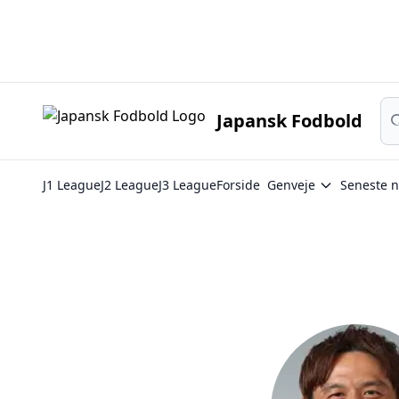
Japan
Sø
Japansk Fodbold
J1 League
J2 League
J3 League
Forside
Genveje
Seneste n