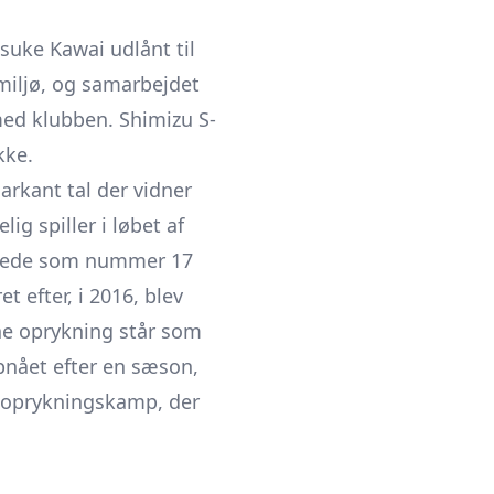
osuke Kawai udlånt til
miljø, og samarbejdet
 med klubben. Shimizu S-
kke.
rkant tal der vidner
ig spiller i løbet af
uttede som nummer 17
 efter, i 2016, blev
nne oprykning står som
pnået efter en sæson,
n oprykningskamp, der