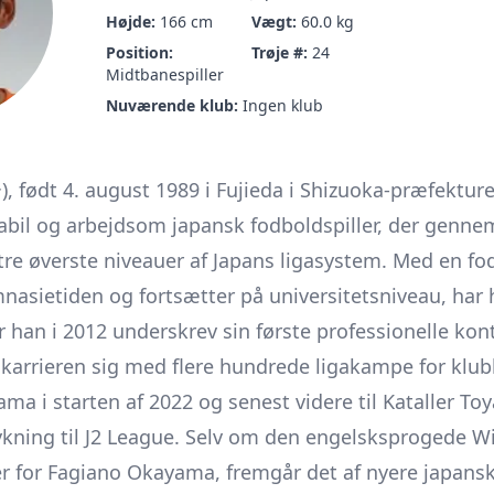
Højde:
166 cm
Vægt:
60.0 kg
Position:
Trøje #:
24
Midtbanespiller
Nuværende klub:
Ingen klub
født 4. august 1989 i Fujieda i Shizuoka-præfekturet
abil og arbejdsom japansk fodboldspiller, der gennem
tre øverste niveauer af Japans ligasystem. Med en f
mnasietiden og fortsætter på universitetsniveau, har
 han i 2012 underskrev sin første professionelle kon
 karrieren sig med flere hundrede ligakampe for klub
ama i starten af 2022 og senest videre til Kataller T
rykning til J2 League. Selv om den engelsksprogede Wi
r for Fagiano Okayama, fremgår det af nyere japans