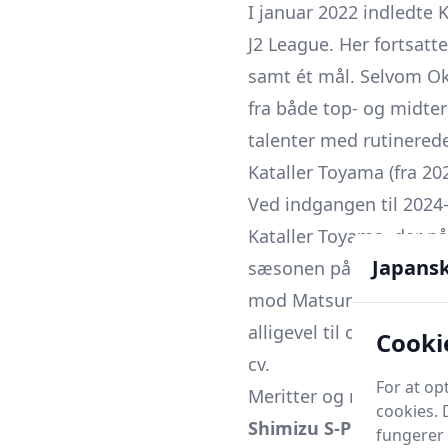
I januar 2022 indledte K
J2 League. Her fortsatt
samt ét mål. Selvom Ok
fra både top- og midter
talenter med rutinerede
Kataller Toyama (fra 20
Ved indgangen til 2024
Kataller Toyama, der p
Japans
sæsonen på tredjepladsen
mod Matsumoto Yamaga F
alligevel til oprykning 
Cooki
cv.
For at op
Meritter og resultater
cookies. 
Shimizu S-Pulse:
Nummer
fungerer 