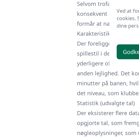
Selvom trofæskabet ikke
Ved at fo
konsekvent har været 
cookies. 
formår at navigere i bå
dine pers
Karakteristik og rolle
Der foreligger begrænse
Godke
spillestil i de to genn
yderligere officiel dok
anden lejlighed. Det k
minutter på banen, hvil
det niveau, som klubbe
Statistik (udvalgte tal)
Der eksisterer flere da
opgjorte tal, som fremg
nøgleoplysninger, som 