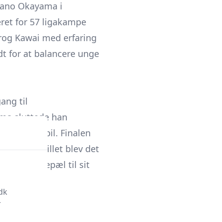
agiano Okayama i
eret for 57 ligakampe
rog Kawai med erfaring
dt for at balancere unge
ang til
ama sluttede han
kningsslutspil. Finalen
i grundspillet blev det
ortslig milepæl til sit
dk
r
e).