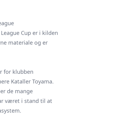
League
League Cup er i kilden
vne materiale og er
er for klubben
nere Kataller Toyama.
gner de mange
 været i stand til at
gasystem.