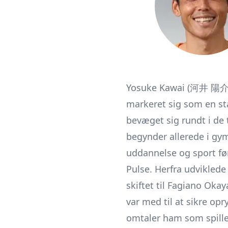
Yosuke Kawai (河井 陽介), 
markeret sig som en st
bevæget sig rundt i de 
begynder allerede i gy
uddannelse og sport før
Pulse. Herfra udviklede
skiftet til Fagiano Okay
var med til at sikre op
omtaler ham som spille