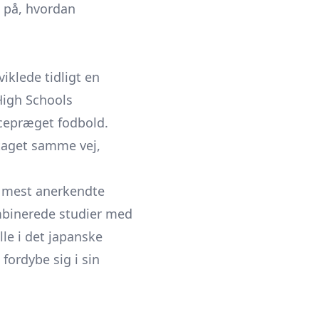
l på, hvordan
iklede tidligt en
 High Schools
ncepræget fodbold.
 taget samme vej,
ns mest anerkendte
mbinerede studier med
lle i det japanske
fordybe sig i sin