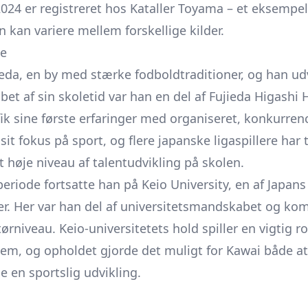
 2024 er registreret hos Kataller Toyama – et eksempe
kan variere mellem forskellige kilder.
se
eda, en by med stærke fodboldtraditioner, og han udv
 løbet af sin skoletid var han en del af Fujieda Higashi
ik sine første erfaringer med organiseret, konkurre
sit fokus på sport, og flere japanske ligaspillere har
t høje niveau af talentudvikling på skolen.
periode fortsatte han på Keio University, en af Japa
er. Her var han del af universitetsmandskabet og ko
rniveau. Keio-universitetets hold spiller en vigtig ro
em, og opholdet gjorde det muligt for Kawai både at 
 en sportslig udvikling.