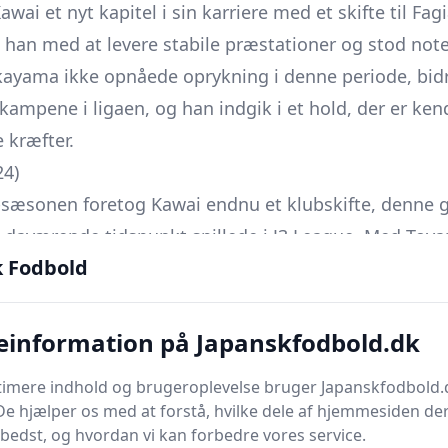
awai et nyt kapitel i sin karriere med et skifte til F
e han med at levere stabile præstationer og stod not
ayama ikke opnåede oprykning i denne periode, bid
kampene i ligaen, og han indgik i et hold, der er ken
 kræfter.
24)
-sæsonen foretog Kawai endnu et klubskifte, denne g
å daværende tidspunkt spillede i J3 League. Med Toy
k Fodbold
 i ligaen, hvilket kvalificerede klubben til J3’s opry
C endte 2-2, men på grund af Toyamas tredjeplads 
til J2 League, og Kawai kunne således føje endnu en sp
einformation på Japanskfodbold.dk
timere indhold og brugeroplevelse bruger Japanskfodbold.
De hjælper os med at forstå, hvilke dele af hjemmesiden de
 to i J2 League 2016 (direkte oprykning til J1 Leagu
bedst, og hvordan vi kan forbedre vores service.