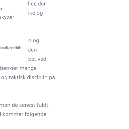
kab en spiller, der
f
stbedste række og
skytter
ikke position og
ivatlivspolitik
player”, og uden
forblive uddybet ved
t betroet mange
og taktisk disciplin på
 men de senest fuldt
rtil kommer følgende