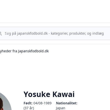
sk Fodbold - Din guide til J.League, Samurai Blue og japanske ta
g nu
Søg nu
yheder fra Japanskfodbold.dk
Yosuke Kawai
Født:
04/08-1989
Nationalitet:
(37 år)
Japan