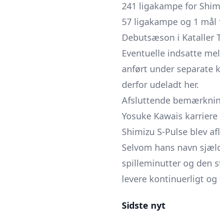
241 ligakampe for Shim
57 ligakampe og 1 mål 
Debutsæson i Kataller 
Eventuelle indsatte me
anført under separate k
derfor udeladt her.
Afsluttende bemærkni
Yosuke Kawais karriere 
Shimizu S-Pulse blev af
Selvom hans navn sjæld
spilleminutter og den st
levere kontinuerligt og
Sidste nyt