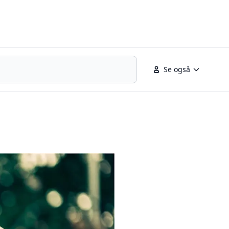
lenter
Se også