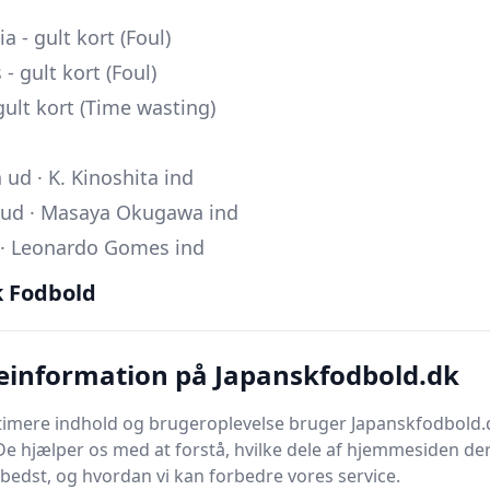
a - gult kort (Foul)
- gult kort (Foul)
gult kort (Time wasting)
 ud · K. Kinoshita ind
 ud · Masaya Okugawa ind
d · Leonardo Gomes ind
ai ud · S. Fukuda ind
k Fodbold
ud ·
Valère Germain
ind
 · Marco Lemos ind
einformation på Japanskfodbold.dk
d · R. Nakano ind
in ud ·
Hayao Kawabe
ind
timere indhold og brugeroplevelse bruger Japanskfodbold.
De hjælper os med at forstå, hvilke dele af hjemmesiden de
ma ud · H. Araki ind
bedst, og hvordan vi kan forbedre vores service.