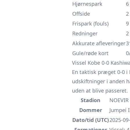
Hjørnespark
6
Offside
2
Frispark (fouls)
9
Redninger
2
Akkurate afleveringer
3
Gule/røde kort
0
Vissel Kobe 0-0 Kashiw
En taktisk præget 0-0 
udskiftninger i anden 
uden at blive passeret.
Stadion
NOEVIR 
Dommer
Jumpei I
Dato/tid (UTC)
2025-09-
Formationer
Vissel: 