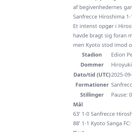
af begivenhedernes ga
Sanfrecce Hiroshima 1-
Et intenst opgør i Hiro
havde bragt sig foran m
men Kyoto stod imod og 
Stadion
Edion P
Dommer
Hiroyuk
Dato/tid (UTC)
2025-09-
Formationer
Sanfrecc
Stillinger
Pause: 0-
Mål
63' 1-0 Sanfrecce Hiros
88' 1-1 Kyoto Sanga FC: