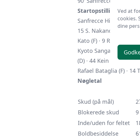
90' Sanfrecce: S. Higash
Startopstillinger
Ved at fo
cookies. 
Sanfrecce Hiroshima
(3-
dine pers
15 S. Nakano (M) · 14 S.
Kato (F) · 9 R. Germain (
Kyoto Sanga FC
(4-3-3):
Godke
(D) · 44
Kein Satō
(D) · 1
Rafael Bataglia (F) · 14
T
Nøgletal
Skud (på mål)
2
Blokerede skud
9
Inde/uden for feltet
1
Boldbesiddelse
6