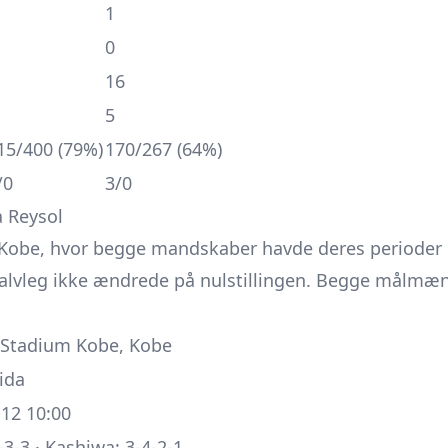
1
0
16
5
15/400 (79%)
170/267 (64%)
/0
3/0
a Reysol
i Kobe, hvor begge mandskaber havde deres perioder
halvleg ikke ændrede på nulstillingen. Begge målmæ
Stadium Kobe, Kobe
ida
12 10:00
4-3-3 · Kashiwa: 3-4-2-1