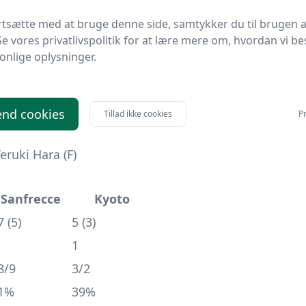
i ud · N. Arai ind
rtsætte med at bruge denne side, samtykker du til brugen a
Se vores privatlivspolitik for at lære mere om, hvordan vi be
4-2-1): 1 K. Osako (G) · 33 T. Shiotani (D) · 3 T. Yamasak
onlige oplysninger.
 Tanaka (M) · 35 Y. Nakajima (M) · 24 S. Higashi (M) · 4
F)
 26 G. Ota (G) · 22 Hidehiro Sugai (D) · 24 Yūta Miyamo
nd cookies
Tillad ikke cookies
Pr
6 S. Takeda (M) · 10 S. Fukuoka (M) · 39 T. Hirato (M) ·
eruki Hara
(F)
Sanfrecce
Kyoto
7 (5)
5 (3)
1
8/9
3/2
1%
39%