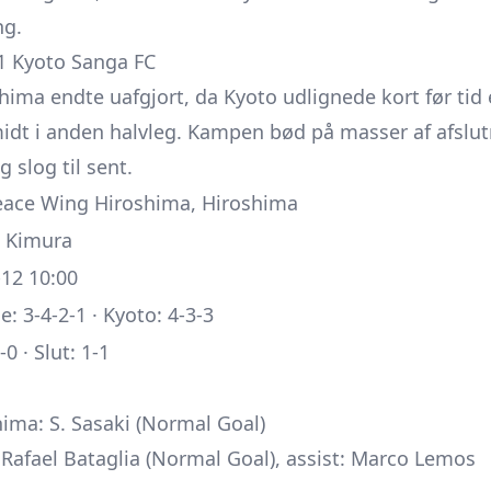
ng.
1 Kyoto Sanga FC
shima endte uafgjort, da Kyoto udlignede kort før ti
idt i anden halvleg. Kampen bød på masser af afslut
slog til sent.
eace Wing Hiroshima, Hiroshima
i Kimura
12 10:00
e: 3-4-2-1 · Kyoto: 4-3-3
0 · Slut: 1-1
hima: S. Sasaki (Normal Goal)
 Rafael Bataglia (Normal Goal), assist: Marco Lemos