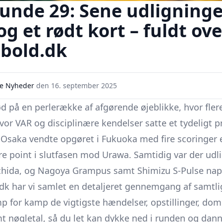
runde 29: Sene udligninge
og et rødt kort – fuldt ove
bold.dk
e Nyheder
den
16. september 2025
d på en perlerække af afgørende øjeblikke, hvor fler
vor VAR og disciplinære kendelser satte et tydeligt 
 Osaka
vendte opgøret i Fukuoka med fire scoringer 
tre point i slutfasen mod Urawa. Samtidig var der udli
chida, og Nagoya Grampus samt
Shimizu S-Pulse
nap
dk har vi samlet en detaljeret gennemgang af samtlig
p for kamp de vigtigste hændelser, opstillinger, do
 nøgletal, så du let kan dykke ned i runden og dann