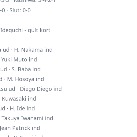
0 · Slut: 0-0
Ideguchi - gult kort
 ud · H. Nakama ind
·
Yuki Muto
ind
ud · S. Baba ind
ud · M. Hosoya ind
tsu ud · Diego Diego ind
Y. Kuwasaki ind
ud · H. Ide ind
·
Takuya Iwanami
ind
· Jean Patrick ind