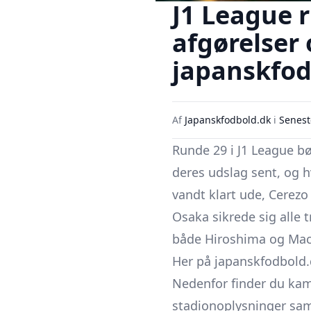
J1 League 
afgørelser 
japanskfod
Af
Japanskfodbold.dk
i
Senest
Runde 29 i
J1 League
bø
deres udslag sent, og h
vandt klart ude,
Cerezo
Osaka
sikrede sig alle 
både Hiroshima og Ma
Her på japanskfodbold.
Nedenfor finder du kam
stadionoplysninger samt