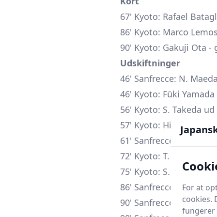
Kort
67' Kyoto: Rafael Batagli
86' Kyoto: Marco Lemos 
90' Kyoto: Gakuji Ota - 
Udskiftninger
46' Sanfrecce: N. Maeda
46' Kyoto: Fūki Yamada
56' Kyoto: S. Takeda u
57' Kyoto: Hidehiro Sug
Japans
61' Sanfrecce: M. Kato 
72' Kyoto: T. Hirato ud
Cooki
75' Kyoto: S. Fukuoka u
86' Sanfrecce: R. Germa
For at op
cookies. 
90' Sanfrecce: Y. Nakaji
fungerer 