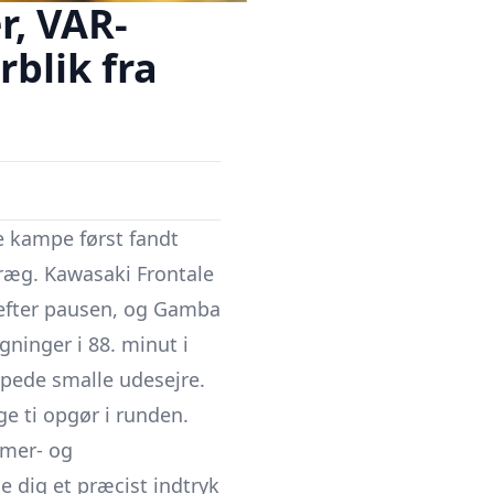
r, VAR-
rblik fra
e kampe først fandt
præg. Kawasaki Frontale
efter pausen, og
Gamba
gninger i 88. minut i
pede smalle udesejre.
e ti opgør i runden.
mmer- og
e dig et præcist indtryk