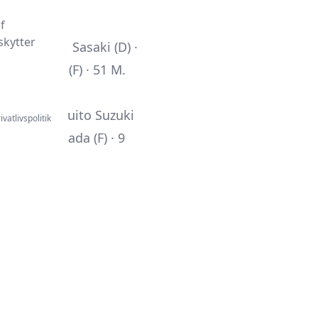
f
skytter
i (D) · 19 S. Sasaki (D) ·
1 N. Maeda (F) · 51 M.
to (D) · 50 Yuito Suzuki
ivatlivspolitik
 27
Fūki Yamada
(F) · 9