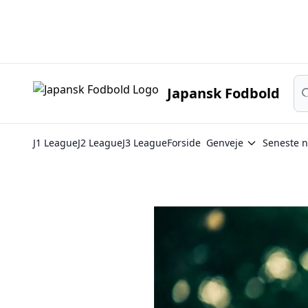
Japan
Sø
Japansk Fodbold
J1 League
J2 League
J3 League
Forside
Genveje
Seneste n