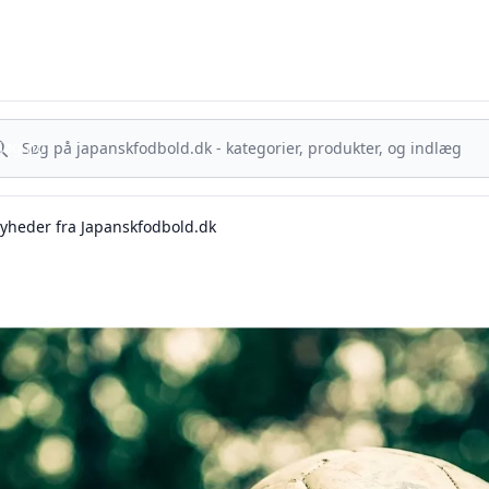
sk Fodbold - Din guide til J.League, Samurai Blue og japanske ta
g nu
Søg nu
yheder fra Japanskfodbold.dk