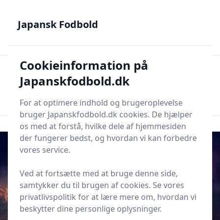
Japansk Fodbold - Din guide til J.League, Samurai Blue og
japanske talenter
Japansk Fodbold
Cookieinformation på
Japansk Fodbold
Men
Japanskfodbold.dk
Søg nu
Søg nu
For at optimere indhold og brugeroplevelse
bruger Japanskfodbold.dk cookies. De hjælper
os med at forstå, hvilke dele af hjemmesiden
der fungerer bedst, og hvordan vi kan forbedre
vores service.
Ved at fortsætte med at bruge denne side,
samtykker du til brugen af cookies. Se vores
privatlivspolitik for at lære mere om, hvordan vi
beskytter dine personlige oplysninger.