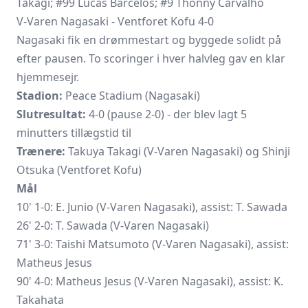
Takagi; #99 Lucas Barcelos; #9 Thonny Carvalho
V-Varen Nagasaki - Ventforet Kofu 4-0
Nagasaki fik en drømmestart og byggede solidt på
efter pausen. To scoringer i hver halvleg gav en klar
hjemmesejr.
Stadion:
Peace Stadium (Nagasaki)
Slutresultat:
4-0 (pause 2-0) - der blev lagt 5
minutters tillægstid til
Trænere:
Takuya Takagi (V-Varen Nagasaki) og Shinji
Otsuka (Ventforet Kofu)
Mål
10' 1-0: E. Junio (V-Varen Nagasaki), assist: T. Sawada
26' 2-0: T. Sawada (V-Varen Nagasaki)
71' 3-0:
Taishi Matsumoto
(V-Varen Nagasaki), assist:
Matheus Jesus
90' 4-0: Matheus Jesus (V-Varen Nagasaki), assist: K.
Takahata