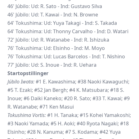
46' Júbilo: Ud: R. Sato - Ind: Gustavo Silva
46' Júbilo: Ud: T. Kawai - Ind: N. Browne
64' Tokushima: Ud: Yuya Takagi - Ind: S. Takada
64' Tokushima: Ud: Thonny Carvalho - Ind: D. Watari
72' Júbilo: Ud: R. Watanabe - Ind: R. Ishizuka
76' Tokushima: Ud: Elsinho - Ind: M. Moyo
76' Tokushima: Ud: Lucas Barcelos - Ind: T. Nishino
77' Júbilo: Ud: S. Inoue - Ind: R. Uehara
Startopstillinger
Júbilo Iwata:
#1 E. Kawashima; #38 Naoki Kawaguchi;
#5 T. Ezaki; #52 Jan Bergh; #4 K. Matsubara; #18 S.
Inoue; #6 Daiki Kaneko; #20 R. Sato; #33 T. Kawai; #9
R. Watanabe; #71 Ken Masui
Tokushima Vortis:
#1 H. Tanaka; #15 Kohei Yamakoshi;
#3 Naoki Yamada; #5 H. Aoki; #40 Ryota Nagaki; #18
Elsinho; #28 N. Kanuma; #7 S. Kodama; #42 Yuya