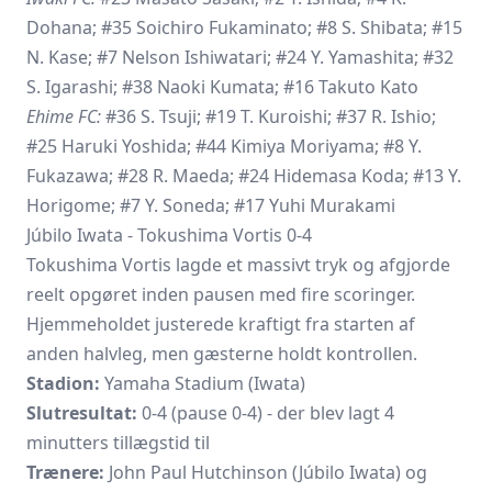
Dohana; #35 Soichiro Fukaminato; #8 S. Shibata; #15
N. Kase; #7 Nelson Ishiwatari; #24 Y. Yamashita; #32
S. Igarashi; #38 Naoki Kumata; #16 Takuto Kato
Ehime FC:
#36 S. Tsuji; #19 T. Kuroishi; #37 R. Ishio;
#25 Haruki Yoshida; #44 Kimiya Moriyama; #8 Y.
Fukazawa; #28 R. Maeda; #24 Hidemasa Koda; #13 Y.
Horigome; #7 Y. Soneda; #17 Yuhi Murakami
Júbilo Iwata - Tokushima Vortis 0-4
Tokushima Vortis
lagde et massivt tryk og afgjorde
reelt opgøret inden pausen med fire scoringer.
Hjemmeholdet justerede kraftigt fra starten af
anden halvleg, men gæsterne holdt kontrollen.
Stadion:
Yamaha Stadium (Iwata)
Slutresultat:
0-4 (pause 0-4) - der blev lagt 4
minutters tillægstid til
Trænere:
John Paul Hutchinson (Júbilo Iwata) og