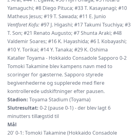
Yamaguchi; #8 Diego Pituca; #33 T. Kasayanagi; #10
Matheus Jesus; #19 T. Sawada; #11 E. Junio
Ventforet Kofu:
#97 J. Higashi; #17 Takumi Tsuchiya; #3
T. Son; #21 Renato Augusto; #7 Shunta Araki; #48
Valdemir Soares; #16 K. Hayashida; #6 I. Kobayashi;
#10 Y. Torikai; #14 Y. Tanaka; #29 K. Oshima
Kataller Toyama - Hokkaido Consadole Sapporo 0-2
Tomoki Takamine
blev kampens navn med to
scoringer for gæsterne. Sapporo styrede
begivenhederne og supplerede med flere
kontrollerede udskiftninger efter pausen.
Stadion:
Toyama Stadium (Toyama)
Slutresultat:
0-2 (pause 0-1) - der blev lagt 6
minutters tillægstid til
Mål
20' 0-1: Tomoki Takamine (Hokkaido Consadole