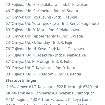
20' Fujieda: Ud: K. Sakakibara - Ind: C. Kawakami
46' Fujieda: Ud: S. Kaneko - Ind: M. Sugita
67' Omiya: Ud:
Toya Izumi
- Ind: T. Tsukui
67' Omiya: Ud: Yuta Toyokawa - Ind:
Kenyu Sugimoto
69' Fujieda: Ud: Y. Mori - Ind: S. Nakagawa
73' Omiya: Ud: Teppei Yachida - Ind: T. Wada
73' Omiya: Ud: O. Sunday - Ind: K. Fujii
76' Fujieda: Ud: H. Sese - Ind: Kōsei Okazawa
76' Fujieda: Ud: R. Asakura - Ind: K. Nakagawa
87' Omiya: Ud: R. Motegi - Ind: K. Fukui
90' Omiya: Ud: T. Kasahara - Ind: Y. Kato
90' Fujieda: Ud: R. Hisadomi - Ind: H. Kanda
Startopstillinger
Omiya Ardija:
#1 T. Kasahara; #22 R. Motegi; #34 Yuhi
Murakami; #4 R. Ichihara; #20 Wakaba Shimoguchi;
#7 M. Kojima; #30 Arthur Feitoza; #14 Toya Izumi;