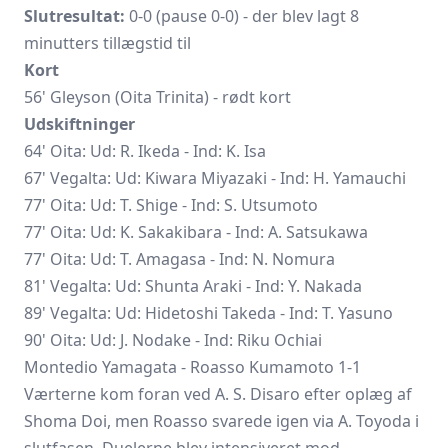
Slutresultat:
0-0 (pause 0-0) - der blev lagt 8
minutters tillægstid til
Kort
56' Gleyson (Oita Trinita) - rødt kort
Udskiftninger
64' Oita: Ud: R. Ikeda - Ind: K. Isa
67' Vegalta: Ud: Kiwara Miyazaki - Ind: H. Yamauchi
77' Oita: Ud: T. Shige - Ind: S. Utsumoto
77' Oita: Ud: K. Sakakibara - Ind: A. Satsukawa
77' Oita: Ud: T. Amagasa - Ind: N. Nomura
81' Vegalta: Ud:
Shunta Araki
- Ind: Y. Nakada
89' Vegalta: Ud: Hidetoshi Takeda - Ind: T. Yasuno
90' Oita: Ud: J. Nodake - Ind: Riku Ochiai
Montedio Yamagata - Roasso Kumamoto 1-1
Værterne kom foran ved A. S. Disaro efter oplæg af
Shoma Doi, men Roasso svarede igen via A. Toyoda i
slutfasen. Duelerne blev intensiveret mod