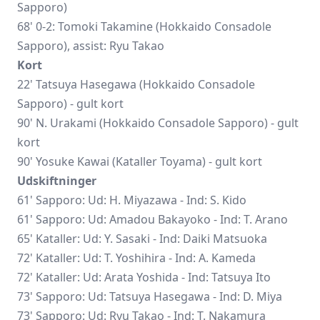
Sapporo)
68' 0-2: Tomoki Takamine (Hokkaido Consadole
Sapporo), assist:
Ryu Takao
Kort
22' Tatsuya Hasegawa (Hokkaido Consadole
Sapporo) - gult kort
90' N. Urakami (Hokkaido Consadole Sapporo) - gult
kort
90'
Yosuke Kawai
(Kataller Toyama) - gult kort
Udskiftninger
61' Sapporo: Ud: H. Miyazawa - Ind: S. Kido
61' Sapporo: Ud:
Amadou Bakayoko
- Ind: T. Arano
65' Kataller: Ud: Y. Sasaki - Ind: Daiki Matsuoka
72' Kataller: Ud: T. Yoshihira - Ind: A. Kameda
72' Kataller: Ud: Arata Yoshida - Ind: Tatsuya Ito
73' Sapporo: Ud: Tatsuya Hasegawa - Ind: D. Miya
73' Sapporo: Ud: Ryu Takao - Ind: T. Nakamura