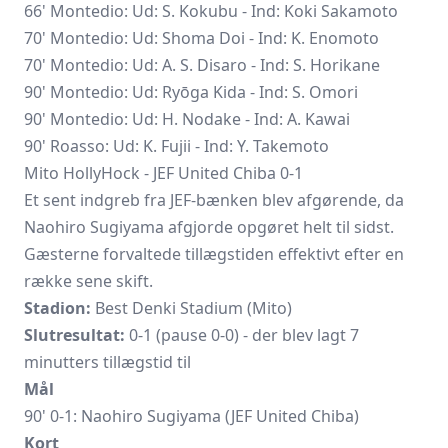
66' Montedio: Ud: S. Kokubu - Ind: Koki Sakamoto
70' Montedio: Ud:
Shoma Doi
- Ind: K. Enomoto
70' Montedio: Ud: A. S. Disaro - Ind: S. Horikane
90' Montedio: Ud: Ryōga Kida - Ind: S. Omori
90' Montedio: Ud: H. Nodake - Ind: A. Kawai
90' Roasso: Ud: K. Fujii - Ind: Y. Takemoto
Mito HollyHock - JEF United Chiba 0-1
Et sent indgreb fra JEF-bænken blev afgørende, da
Naohiro Sugiyama afgjorde opgøret helt til sidst.
Gæsterne forvaltede tillægstiden effektivt efter en
række sene skift.
Stadion:
Best Denki Stadium (Mito)
Slutresultat:
0-1 (pause 0-0) - der blev lagt 7
minutters tillægstid til
Mål
90' 0-1: Naohiro Sugiyama (JEF United Chiba)
Kort