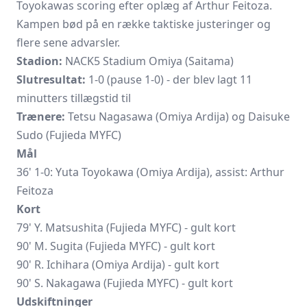
Toyokawas scoring efter oplæg af Arthur Feitoza.
Kampen bød på en række taktiske justeringer og
flere sene advarsler.
Stadion:
NACK5 Stadium Omiya (Saitama)
Slutresultat:
1-0 (pause 1-0) - der blev lagt 11
minutters tillægstid til
Trænere:
Tetsu Nagasawa (Omiya Ardija) og Daisuke
Sudo (Fujieda MYFC)
Mål
36' 1-0:
Yuta Toyokawa
(Omiya Ardija), assist: Arthur
Feitoza
Kort
79' Y. Matsushita (Fujieda MYFC) - gult kort
90' M. Sugita (Fujieda MYFC) - gult kort
90' R. Ichihara (Omiya Ardija) - gult kort
90' S. Nakagawa (Fujieda MYFC) - gult kort
Udskiftninger