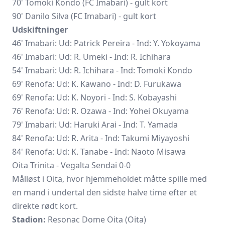
70' Tomoki Kondo (FC Imabari) - gult kort
90' Danilo Silva (FC Imabari) - gult kort
Udskiftninger
46' Imabari: Ud: Patrick Pereira - Ind: Y. Yokoyama
46' Imabari: Ud: R. Umeki - Ind: R. Ichihara
54' Imabari: Ud: R. Ichihara - Ind: Tomoki Kondo
69' Renofa: Ud: K. Kawano - Ind: D. Furukawa
69' Renofa: Ud: K. Noyori - Ind: S. Kobayashi
76' Renofa: Ud: R. Ozawa - Ind: Yohei Okuyama
79' Imabari: Ud:
Haruki Arai
- Ind: T. Yamada
84' Renofa: Ud: R. Arita - Ind:
Takumi Miyayoshi
84' Renofa: Ud: K. Tanabe - Ind: Naoto Misawa
Oita Trinita - Vegalta Sendai 0-0
Målløst i Oita, hvor hjemmeholdet måtte spille med
en mand i undertal den sidste halve time efter et
direkte rødt kort.
Stadion:
Resonac Dome Oita (Oita)