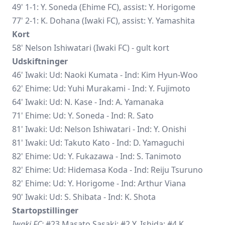
49' 1-1: Y. Soneda (Ehime FC), assist: Y. Horigome
77' 2-1: K. Dohana (Iwaki FC), assist: Y. Yamashita
Kort
58' Nelson Ishiwatari (Iwaki FC) - gult kort
Udskiftninger
46' Iwaki: Ud:
Naoki Kumata
- Ind: Kim Hyun-Woo
62' Ehime: Ud: Yuhi Murakami - Ind: Y. Fujimoto
64' Iwaki: Ud: N. Kase - Ind: A. Yamanaka
71' Ehime: Ud: Y. Soneda - Ind: R. Sato
81' Iwaki: Ud: Nelson Ishiwatari - Ind: Y. Onishi
81' Iwaki: Ud: Takuto Kato - Ind: D. Yamaguchi
82' Ehime: Ud: Y. Fukazawa - Ind: S. Tanimoto
82' Ehime: Ud: Hidemasa Koda - Ind:
Reiju Tsuruno
82' Ehime: Ud: Y. Horigome - Ind: Arthur Viana
90' Iwaki: Ud: S. Shibata - Ind: K. Shota
Startopstillinger
Iwaki FC:
#23 Masato Sasaki; #2 Y. Ishida; #4 K.