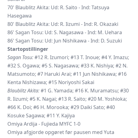
70' Blaublitz Akita: Ud: R. Saito - Ind:
Tatsuya
Hasegawa
80' Blaublitz Akita: Ud: R. Iizumi - Ind: R. Okazaki
86' Sagan Tosu: Ud: S. Nagasawa - Ind: M. Uehara
86' Sagan Tosu: Ud: Jun Nishikawa - Ind: D. Suzuki
Startopstillinger
Sagan Tosu:
#12 R. Izumori; #13 T. Inoue; #4 Y. Imazu;
#32 S. Ogawa; #5 S. Nagasawa; #33 K. Nishiya; #2 N.
Matsumoto; #7 Haruki Arai; #11 Jun Nishikawa; #16
Kenta Nishizawa; #15
Noriyoshi Sakai
Blaublitz Akita:
#1 G. Yamada; #16 K. Muramatsu; #30
R. Iizumi; #5 K. Nagai; #13 R. Saito; #20 M. Yoshioka;
#66 K. Doi; #6 H. Morooka; #29 Daiki Sato; #40
Kosuke Sagawa; #11 Y. Kajiya
Omiya Ardija - Fujieda MYFC 1-0
Omiya afgjorde opgøret før pausen med Yuta