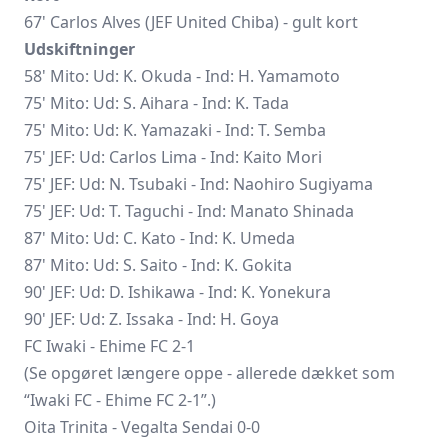
67' Carlos Alves (JEF United Chiba) - gult kort
Udskiftninger
58' Mito: Ud: K. Okuda - Ind: H. Yamamoto
75' Mito: Ud: S. Aihara - Ind: K. Tada
75' Mito: Ud: K. Yamazaki - Ind: T. Semba
75' JEF: Ud: Carlos Lima - Ind: Kaito Mori
75' JEF: Ud: N. Tsubaki - Ind:
Naohiro Sugiyama
75' JEF: Ud: T. Taguchi - Ind:
Manato Shinada
87' Mito: Ud: C. Kato - Ind: K. Umeda
87' Mito: Ud: S. Saito - Ind: K. Gokita
90' JEF: Ud: D. Ishikawa - Ind: K. Yonekura
90' JEF: Ud: Z. Issaka - Ind: H. Goya
FC Iwaki - Ehime FC 2-1
(Se opgøret længere oppe - allerede dækket som
“Iwaki FC -
Ehime FC
2-1”.)
Oita Trinita - Vegalta Sendai 0-0