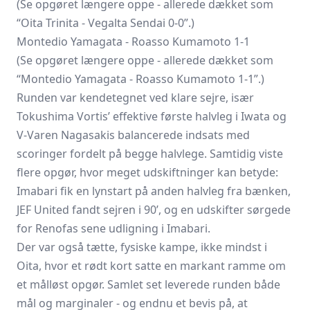
(Se opgøret længere oppe - allerede dækket som
“Oita Trinita -
Vegalta Sendai
0-0”.)
Montedio Yamagata - Roasso Kumamoto 1-1
(Se opgøret længere oppe - allerede dækket som
“Montedio Yamagata -
Roasso Kumamoto
1-1”.)
Runden var kendetegnet ved klare sejre, især
Tokushima Vortis’ effektive første halvleg i Iwata og
V-Varen Nagasakis balancerede indsats med
scoringer fordelt på begge halvlege. Samtidig viste
flere opgør, hvor meget udskiftninger kan betyde:
Imabari fik en lynstart på anden halvleg fra bænken,
JEF United fandt sejren i 90’, og en udskifter sørgede
for Renofas sene udligning i Imabari.
Der var også tætte, fysiske kampe, ikke mindst i
Oita, hvor et rødt kort satte en markant ramme om
et målløst opgør. Samlet set leverede runden både
mål og marginaler - og endnu et bevis på, at