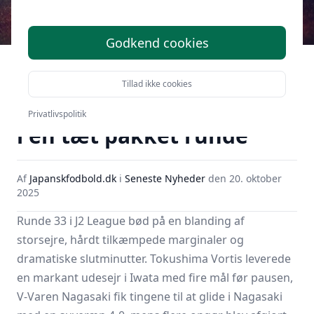
Godkend cookies
J2 League runde 33: To
klare 4-0-sejre, sene
Tillad ikke cookies
afgørelser og et rødt kort
Privatlivspolitik
i en tæt pakket runde
Af
Japanskfodbold.dk
i
Seneste Nyheder
den
20. oktober
2025
Runde 33 i
J2 League
bød på en blanding af
storsejre, hårdt tilkæmpede marginaler og
dramatiske slutminutter. Tokushima Vortis leverede
en markant udesejr i Iwata med fire mål før pausen,
V-Varen Nagasaki
fik tingene til at glide i Nagasaki