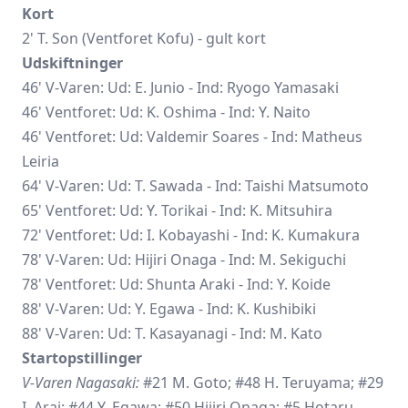
Kort
2' T. Son (Ventforet Kofu) - gult kort
Udskiftninger
46' V-Varen: Ud: E. Junio - Ind:
Ryogo Yamasaki
46' Ventforet: Ud: K. Oshima - Ind: Y. Naito
46' Ventforet: Ud: Valdemir Soares - Ind: Matheus
Leiria
64' V-Varen: Ud: T. Sawada - Ind: Taishi Matsumoto
65' Ventforet: Ud: Y. Torikai - Ind: K. Mitsuhira
72' Ventforet: Ud: I. Kobayashi - Ind: K. Kumakura
78' V-Varen: Ud:
Hijiri Onaga
- Ind: M. Sekiguchi
78' Ventforet: Ud: Shunta Araki - Ind: Y. Koide
88' V-Varen: Ud: Y. Egawa - Ind: K. Kushibiki
88' V-Varen: Ud: T. Kasayanagi - Ind: M. Kato
Startopstillinger
V-Varen Nagasaki:
#21 M. Goto; #48 H. Teruyama; #29
I. Arai; #44 Y. Egawa; #50 Hijiri Onaga; #5 Hotaru