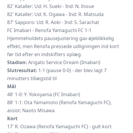
82' Kataller: Ud: H. Sueki - Ind: N. Inoue
82' Kataller: Ud: K. Ogawa - Ind: R. Matsuda
87' Sapporo: Ud: R. Aoki - Ind: S. Sarachat
FC Imabari - Renofa Yamaguchi FC 1-1
Hjemmeholdets pausejustering gav øjeblikkelig
effekt, men Renofa pressede udligningen ind kort
før tid efter en indskifters oplæg.
Stadion:
Arigato Service Dream (Imabari)
Slutresultat:
1-1 (pause 0-0) - der blev lagt 7
minutters tillægstid til
Mål
48' 1-0: Y. Yokoyama (FC Imabari)
88' 1-1: Ota Yamamoto (Renofa Yamaguchi FC),
assist: Naoto Misawa
Kort
17' R. Ozawa (Renofa Yamaguchi FC) - gult kort