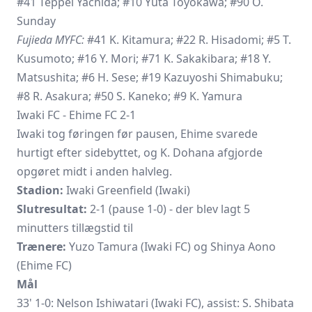
#41 Teppei Yachida; #10 Yuta Toyokawa; #90 O.
Sunday
Fujieda MYFC:
#41 K. Kitamura; #22 R. Hisadomi; #5 T.
Kusumoto; #16 Y. Mori; #71 K. Sakakibara; #18 Y.
Matsushita; #6 H. Sese; #19 Kazuyoshi Shimabuku;
#8 R. Asakura; #50 S. Kaneko; #9 K. Yamura
Iwaki FC - Ehime FC 2-1
Iwaki tog føringen før pausen, Ehime svarede
hurtigt efter sidebyttet, og K. Dohana afgjorde
opgøret midt i anden halvleg.
Stadion:
Iwaki Greenfield (Iwaki)
Slutresultat:
2-1 (pause 1-0) - der blev lagt 5
minutters tillægstid til
Trænere:
Yuzo Tamura (Iwaki FC) og Shinya Aono
(Ehime FC)
Mål
33' 1-0: Nelson Ishiwatari (Iwaki FC), assist: S. Shibata